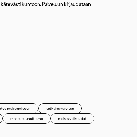
t kätevästi kuntoon. Palveluun kirjaudutaan
stoa maksamiseen
katkaisuvaroitus
maksusuunnitelma
maksuvaikeudet