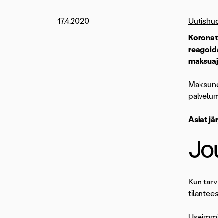
17.4.2020
Uutishu
Koronati
reagoid
maksuaj
Maksuneu
palvelum
Asiat jä
Jo
Kun tarv
tilantee
Useimmis