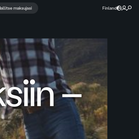
allitse maksujasi
Finland
siin –