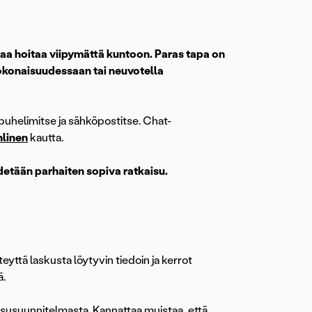
taa hoitaa viipymättä kuntoon. Paras tapa on
okonaisuudessaan tai neuvotella
uhelimitse ja sähköpostitse. Chat-
linen
kautta.
detään parhaiten sopiva ratkaisu.
yttä laskusta löytyvin tiedoin ja kerrot
ä.
ksusuunnitelmasta. Kannattaa muistaa, että