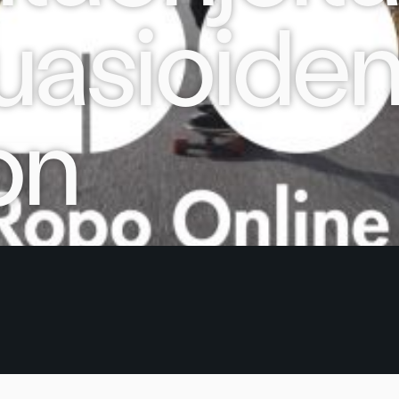
asioide
on