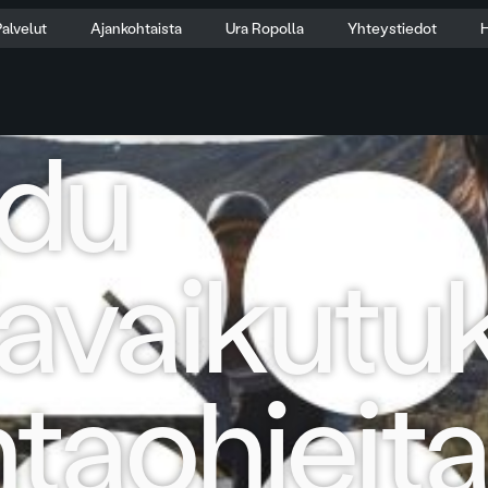
alvelut
Ajankohtaista
Ura Ropolla
Yhteystiedot
H
udu
avaikutuk
ntaohjeita