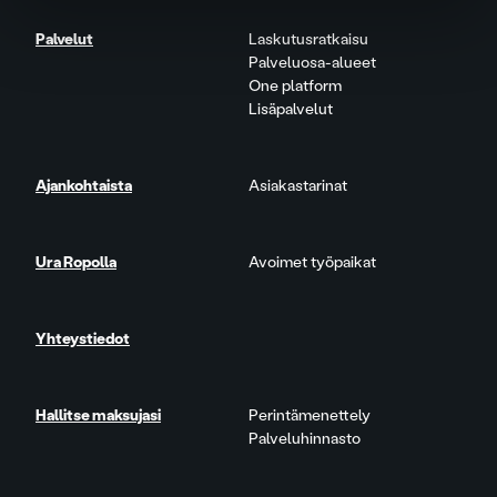
Palvelut
Laskutusratkaisu
Palveluosa-alueet
One platform
Lisäpalvelut
Ajankohtaista
Asiakastarinat
Ura Ropolla
Avoimet työpaikat
Yhteystiedot
Hallitse maksujasi
Perintämenettely
Palveluhinnasto