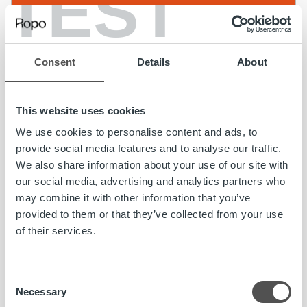
TEST
Consent
Details
About
This website uses cookies
We use cookies to personalise content and ads, to
provide social media features and to analyse our traffic.
Uncategorized
We also share information about your use of our site with
our social media, advertising and analytics partners who
Ropo on valmistautunut koronavirukseen –
may combine it with other information that you’ve
palveluvarmuudesta huolehditaan
provided to them or that they’ve collected from your use
poikkeustilanteessakin
of their services.
Lue lisää
Consent
Necessary
Selection