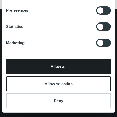
Preferences
Search for:
Statistics
Pikalinkit
Yhteystiedot
Ura Ropolla
Marketing
Palvelut
Tietoa meistä
Allow all
Allow selection
Tietoa meistä
Johto ja organisaatio
Deny
Ihmiset ja kulttuurimme
Vastuullisuus