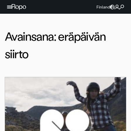
Jatka sisältöön
Finland
Avainsana:
eräpäivän
siirto