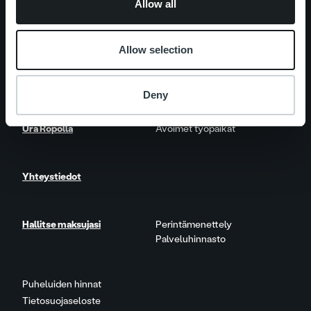
Allow all
Palveluosa-alueet
One platform
Lisäpalvelut
Allow selection
Ajankohtaista
Asiakastarinat
Deny
Ura Ropolla
Avoimet työpaikat
Yhteystiedot
Hallitse maksujasi
Perintämenettely
Palveluhinnasto
Puheluiden hinnat
Tietosuojaseloste