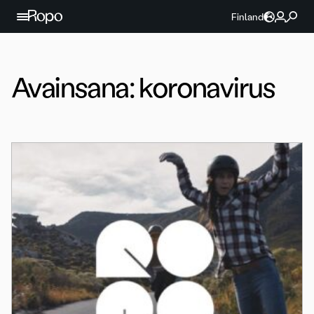
Jatka sisältöön
Finland
Avainsana:
koronavirus