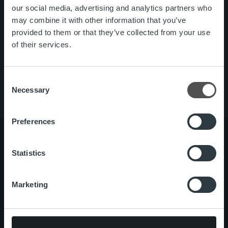
our social media, advertising and analytics partners who
Search for:
may combine it with other information that you’ve
provided to them or that they’ve collected from your use
Pikalinkit
Yhteystiedot
of their services.
Ura Ropolla
Palvelut
Tietoa meistä
Consent
Necessary
Selection
Preferences
Statistics
Tietoa meistä
Johto ja organisaatio
Ihmiset ja kulttuurimme
Marketing
Vastuullisuus
Palvelut
Laskutusratkaisu