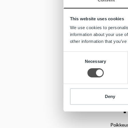
Elinkein
varmista
This website uses cookies
Toistais
We use cookies to personalis
Katsoimm
information about your use of
other information that you’ve
Toivomme
sinä voi
Consent
Necessary
Selection
Jos sinu
Yhteyden
Ma
Deny
vi
Poikkeus