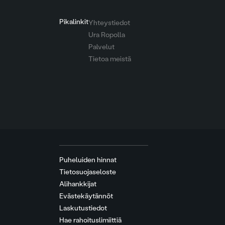
Pikalinkit
Yhteystiedot
Ura Ropolla
Palvelut
Tietoa meistä
Puheluiden hinnat
Tietosuojaseloste
Alihankkijat
Evästekäytännöt
Laskutustiedot
Hae rahoituslimiittiä