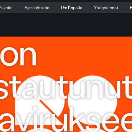
alvelut
Ajankohtaista
Ura Ropolla
Yhteystiedot
H
 on
stautunu
avirukse