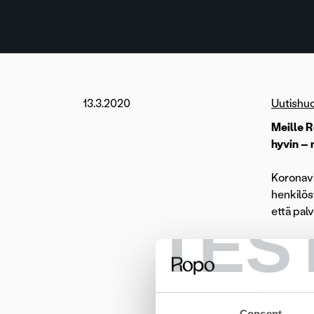
13.3.2020
Uutishu
Meille R
hyvin – 
Koronavi
henkilös
että pal
TES
Palvelu
työvälin
tietotur
Työskente
Consent