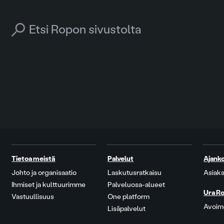
Search for:
Tietoa meistä
Palvelut
Ajanko
Johto ja organisaatio
Laskutusratkaisu
Asiaka
Ihmiset ja kulttuurimme
Palveluosa-alueet
Ura Ro
Vastuullisuus
One platform
Avoime
Lisäpalvelut