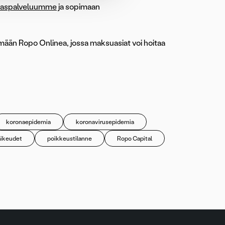
kaspalveluumme
ja sopimaan
ämään Ropo Onlinea, jossa maksuasiat voi hoitaa
koronaepidemia
koronavirusepidemia
ikeudet
poikkeustilanne
Ropo Capital