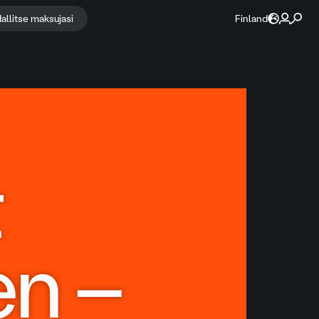
allitse maksujasi
Finland
t
en –