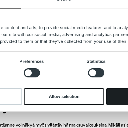
oelämän keskusliiton
toimintaohjeita. Näin minimoimme tartunt
mme, että työskentely on tehokasta myös mahdollisessa karant
eksi vältämme kaikkia ulkomaan työmatkoja ja kaikki mahdolliset
e content and ads, to provide social media features and to analy
e myös parhaaksi siirtää kaikki kevään asiakastilaisuutemme
 our site with our social media, advertising and analytics partn
 provided to them or that they’ve collected from your use of their
, että näillä toimenpiteillä voimme omalta osaltamme minimo
t asiakkaanamme luottaa siihen, että palveluvarmuus ja
-taso 
Preferences
Statistics
lla herää kysyttävää asiasta, voit olla yhteydessä omaan myynt
 saat myös asiakaspalvelumme vaihteen kautta puh. 030 688 66
ksujärjestelyt kannat
Allow selection
ipymättä
tilanne voi näkyä myös yllättävinä maksuvaikeuksina. Mikäli asi