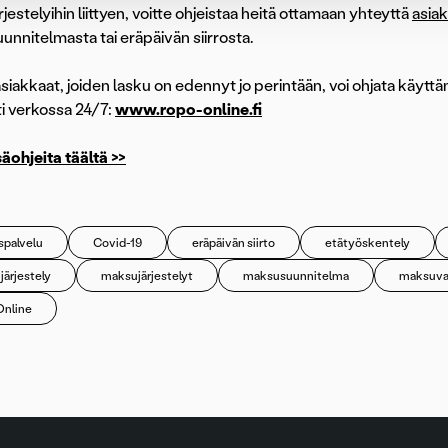
estelyihin liittyen, voitte ohjeistaa heitä ottamaan yhteyttä
asia
nnitelmasta tai eräpäivän siirrosta.
siakkaat, joiden lasku on edennyt jo perintään, voi ohjata käytt
i verkossa 24/7:
www.ropo-online.fi
säohjeita täältä >>
spalvelu
Covid-19
eräpäivän siirto
etätyöskentely
ärjestely
maksujärjestelyt
maksusuunnitelma
maksuva
Online