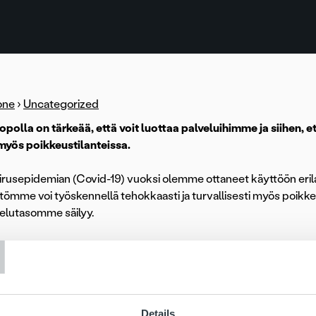
one
›
Uncategorized
opolla on tärkeää, että voit luottaa palveluihimme ja siihe
myös poikkeustilanteissa.
rusepidemian (Covid-19) vuoksi olemme ottaneet käyttöön eril
tömme voi työskennellä tehokkaasti ja turvallisesti myös poikk
velutasomme säilyy.
T
mme pohjautuu vahvaan teknologiaosaamiseen ja teknologinen 
eissä ja käytännöissä. Ropolla on jatkuva valmius etätyöskentely
vapolitiikkamme mukaisesti paikasta riippumatta.
ly etätyöpisteillä on jo asteittain aloitettu ja toimistoilla nouda
Details