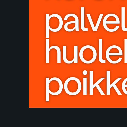
palve
huole
poikk