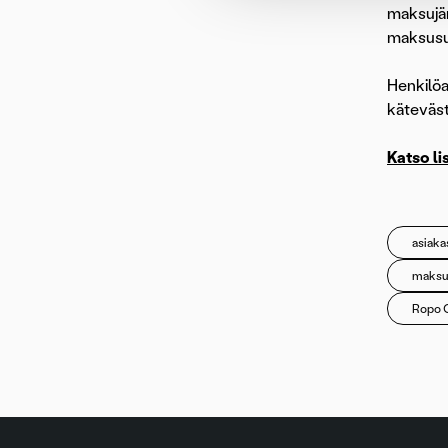
maksujärj
maksusuu
Henkilöa
käteväst
Katso li
asiaka
maksuj
Ropo 