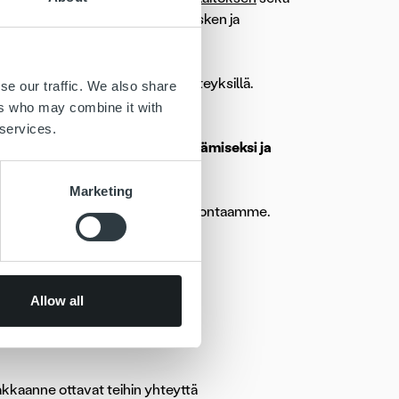
avaaran oman henkilöstömme kesken ja
eenitilanteessa.
 työtapaamiset hoidetaan etäyhteyksillä.
se our traffic. We also share
 myöhempään ajankohtaan.
ers who may combine it with
 services.
ida riskit koronaviruksen leviämiseksi ja
Ropolla säilyy.
Marketing
iyhteyshenkilöösi tai palveluneuvontaamme.
00 / info@ropocapital.fi.
taa tehdä
Allow all
akkaanne ottavat teihin yhteyttä