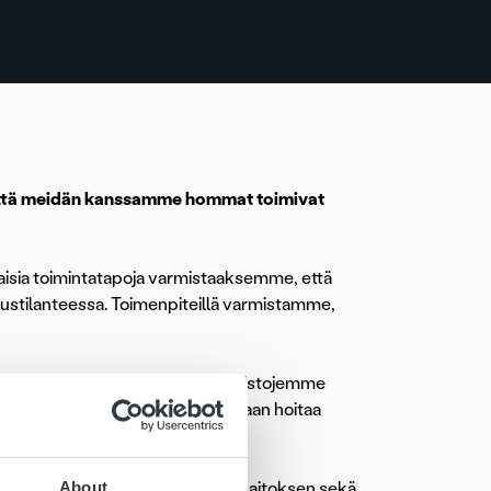
n, että meidän kanssamme hommat toimivat
aisia toimintatapoja varmistaaksemme, että
eustilanteessa. Toimenpiteillä varmistamme,
edelläkävijyys näkyy myös toimistojemme
yn ja kriittiset toimintomme voidaan hoitaa
tetaan
Terveyden ja hyvinvoinnin laitoksen
sekä
About