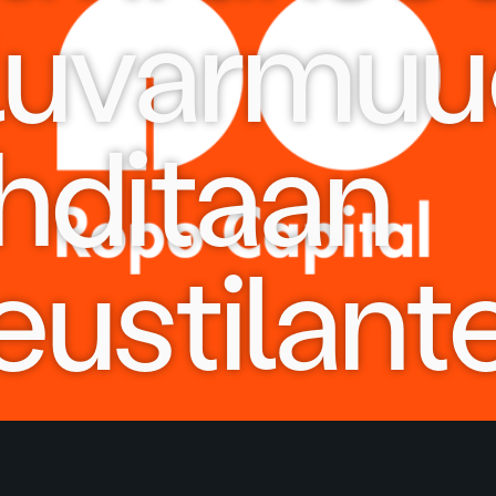
luvarmuu
hditaan
eustilant