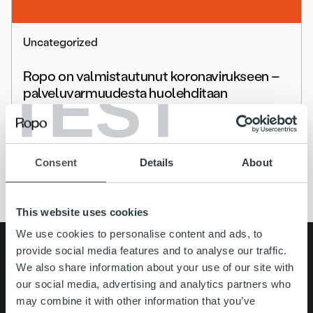
Uncategorized
Ropo on valmistautunut koronavirukseen –
TEST
palveluvarmuudesta huolehditaan
poikkeustilanteessakin
Lue lisää
Consent
Details
About
This website uses cookies
We use cookies to personalise content and ads, to
provide social media features and to analyse our traffic.
Search for:
We also share information about your use of our site with
Pikalinkit
Yhteystiedot
our social media, advertising and analytics partners who
Ura Ropolla
may combine it with other information that you’ve