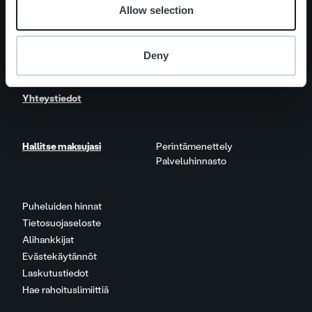
Ajankohtaista
Asiakastarinat
Allow selection
Ura Ropolla
Avoimet työpaikat
Deny
Yhteystiedot
Hallitse maksujasi
Perintämenettely
Palveluhinnasto
Puheluiden hinnat
Tietosuojaseloste
Alihankkijat
Evästekäytännöt
Laskutustiedot
Hae rahoituslimiittiä