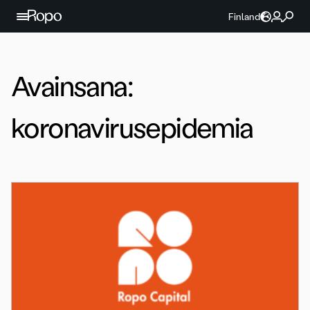
Jatka sisältöön
Finland
Avainsana:
koronavirusepidemia