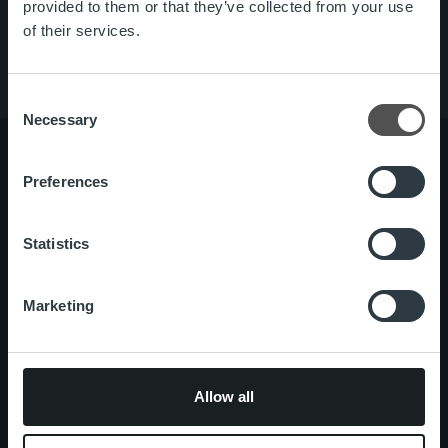
Palvelut
provided to them or that they’ve collected from your use
Tietoa meistä
of their services.
Consent
Necessary
Selection
Preferences
Tietoa meistä
Johto ja organisaatio
Ihmiset ja kulttuurimme
Statistics
Vastuullisuus
Marketing
Palvelut
Laskutusratkaisu
Palveluosa-alueet
One platform
Lisäpalvelut
Allow all