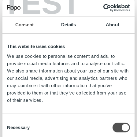
TEST
aina valmis auttamaan ja ratkaisemaan vastaantulevat
kysymykset. Menestyt tehtävässä, sillä sinussa on
sisäänrakennettuna luontainen asiakaspalvelija, joka
motivoituu uusista haasteista ja omaa kyltymättömän halun
Consent
Details
About
oppia uutta.
Haluatko jättää avoimen hakemuksen kausityöntekijän
This website uses cookies
tehtävään? Hakemaan pääset
tästä.
We use cookies to personalise content and ads, to
provide social media features and to analyse our traffic.
Seuraamme jatkuvasti koronavaikutuksia
We also share information about your use of our site with
kontaktimääriimme ja järjestämme haastatteluja kesän
our social media, advertising and analytics partners who
aikana, mikäli tarvetta lisäresursseille ilmenee.
may combine it with other information that you’ve
provided to them or that they’ve collected from your use
Löydät meidät myös Facebookista, LinkedInistä ja
of their services.
Youtubesta nimellä Ropo Capital sekä Instagramista
käyttäjänimellä @ropojengi sekä hashtagilla #ropojengi tai
#ropocapital.
Consent
Necessary
Selection