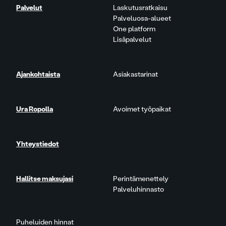
Palvelut
Laskutusratkaisu
Palveluosa-alueet
One platform
Lisäpalvelut
Ajankohtaista
Asiakastarinat
Ura Ropolla
Avoimet työpaikat
Yhteystiedot
Hallitse maksujasi
Perintämenettely
Palveluhinnasto
Puheluiden hinnat