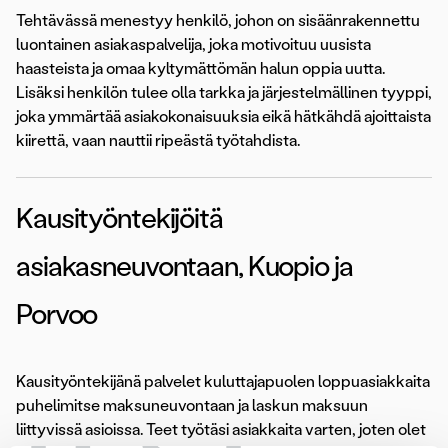
Tehtävässä menestyy henkilö, johon on sisäänrakennettu
luontainen asiakaspalvelija, joka motivoituu uusista
haasteista ja omaa kyltymättömän halun oppia uutta.
Lisäksi henkilön tulee olla tarkka ja järjestelmällinen tyyppi,
joka ymmärtää asiakokonaisuuksia eikä hätkähdä ajoittaista
kiirettä, vaan nauttii ripeästä työtahdista.
Kausityöntekijöitä
asiakasneuvontaan, Kuopio ja
Porvoo
Kausityöntekijänä palvelet kuluttajapuolen loppuasiakkaita
puhelimitse maksuneuvontaan ja laskun maksuun
liittyvissä asioissa. Teet työtäsi asiakkaita varten, joten olet