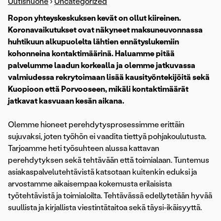
Uutishuone
›
Uncategorized
Ropon yhteyskeskuksen kevät on ollut kiireinen.
Koronavaikutukset ovat näkyneet maksuneuvonnassa
huhtikuun alkupuolelta lähtien ennätyslukemiin
kohonneina kontaktimäärinä. Haluamme pitää
palvelumme laadun korkealla ja olemme jatkuvassa
valmiudessa rekrytoimaan lisää kausityöntekijöitä sekä
Kuopioon että Porvooseen, mikäli kontaktimäärät
jatkavat kasvuaan kesän aikana.
Olemme hioneet perehdytysprosessimme erittäin
sujuvaksi, joten työhön ei vaadita tiettyä pohjakoulutusta.
Tarjoamme heti työsuhteen alussa kattavan
perehdytyksen sekä tehtävään että toimialaan. Tuntemus
asiakaspalvelutehtävistä katsotaan kuitenkin eduksi ja
arvostamme aikaisempaa kokemusta erilaisista
työtehtävistä ja toimialoilta. Tehtävässä edellytetään hyvää
suullista ja kirjallista viestintätaitoa sekä täysi-ikäisyyttä.