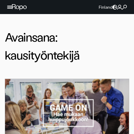
Jatka sisältöön
Finland
Avainsana:
kausityöntekijä