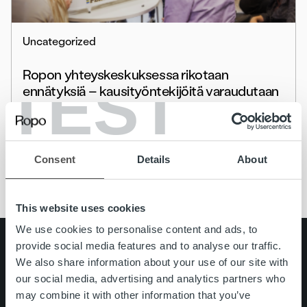
Uncategorized
Ropon yhteyskeskuksessa rikotaan
TEST
ennätyksiä – kausityöntekijöitä varaudutaan
rekrytoimaan lisää
Lue lisää
Consent
Details
About
This website uses cookies
We use cookies to personalise content and ads, to
provide social media features and to analyse our traffic.
Search for:
We also share information about your use of our site with
Pikalinkit
Yhteystiedot
our social media, advertising and analytics partners who
Ura Ropolla
may combine it with other information that you’ve