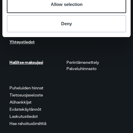
Ajankohtaista
Asiakastarinat
Allow selection
Ura Ropolla
Avoimet työpaikat
Deny
Yhteystiedot
Hallitse maksujasi
Perintämenettely
Palveluhinnasto
Puheluiden hinnat
Tietosuojaseloste
Alihankkijat
Evästekäytännöt
Laskutustiedot
Hae rahoituslimiittiä