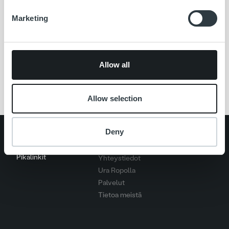
www.puhas.fi
Marketing
Ajankohtaista
jätehuolto
laskun elinkaaripalvelu
laskutus
maksuneuvonta
maksuvalvonta
puhas oy
Allow all
Ropo Capital
yhteistyö
Allow selection
Deny
Search for:
Pikalinkit
Yhteystiedot
Ura Ropolla
Palvelut
Tietoa meistä