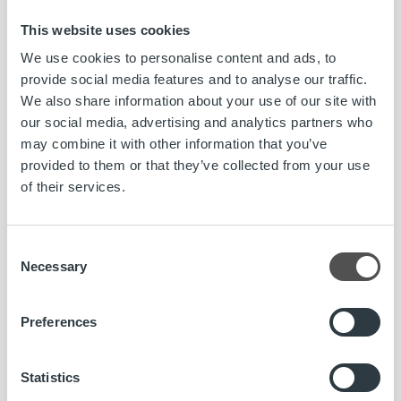
Ropo Capital
Ropo Capital on johtava laskun elinkaari- ja
This website uses cookies
rahoituspalveluiden tarjoaja Suomessa. Kilpailemme
We use cookies to personalise content and ads, to
markkinoilla teknologisena edelläkävijänä –
provide social media features and to analyse our traffic.
toimintamallimme pohjautuu digitalisaation etuihin ja
We also share information about your use of our site with
vahvaan automaatioon. Työllistämme noin 260 talouden
our social media, advertising and analytics partners who
ammattilaista ja kuukausittain yli 10 000 suomalaisyritystä
may combine it with other information that you’ve
luottaa palveluihimme. Välitämme joka kuudennen laskun
provided to them or that they’ve collected from your use
Suomessa ja yli puolet kaikista suomalaisten
of their services.
sähkölaskuista.
www.ropocapital.fi
Consent
Puhas Oy
Necessary
Selection
Puhas Oy on kuntien omistama palveluyhtiö, joka tuottaa
kiinteistön päivittäiseen jätehuoltoon liittyvät palvelut.
Preferences
Palveluihimme kuuluvat mm. jätteenkuljetuspalvelut,
Kontiosuon jätekeskus, jäteasemat ja jätehuollon
palveluneuvonta. Teemme työtä yhdessä kuntalaisten
Statistics
kanssa – asukkaiden etu mielessämme.