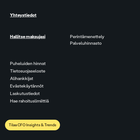
Yhteystiedot
Hallitse maksujasi
Perintämenettely
Palveluhinnasto
Puheluiden hinnat
Tietosuojaseloste
Alihankkijat
Evästekäytännöt
Laskutustiedot
Hae rahoituslimiittiä
Tilaa CFO Insights & Trends