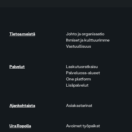
Tietoa meistä
Johto ja organisaatio
Ihmiset ja kulttuurimme
Vastuullisuus
Palvelut
Laskutusratkaisu
Palveluosa-alueet
One platform
Lisäpalvelut
Ajankohtaista
Asiakastarinat
Ura Ropolla
Avoimet työpaikat