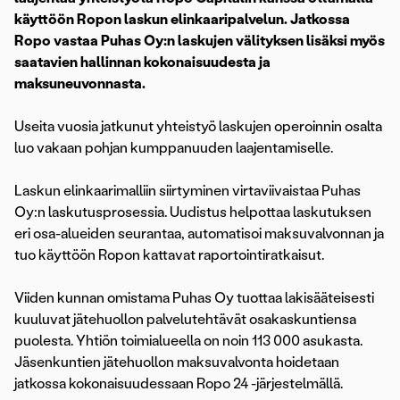
käyttöön Ropon laskun elinkaaripalvelun. Jatkossa
Ropo vastaa Puhas Oy:n laskujen välityksen lisäksi myös
saatavien hallinnan kokonaisuudesta ja
maksuneuvonnasta.
Useita vuosia jatkunut yhteistyö laskujen operoinnin osalta
luo vakaan pohjan kumppanuuden laajentamiselle.
Laskun elinkaarimalliin siirtyminen virtaviivaistaa Puhas
Oy:n laskutusprosessia. Uudistus helpottaa laskutuksen
eri osa-alueiden seurantaa, automatisoi maksuvalvonnan ja
tuo käyttöön Ropon kattavat raportointiratkaisut.
Viiden kunnan omistama Puhas Oy tuottaa lakisääteisesti
kuuluvat jätehuollon palvelutehtävät osakaskuntiensa
puolesta. Yhtiön toimialueella on noin 113 000 asukasta.
Jäsenkuntien jätehuollon maksuvalvonta hoidetaan
jatkossa kokonaisuudessaan Ropo 24 -järjestelmällä.