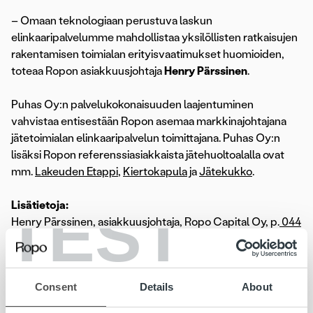
– Omaan teknologiaan perustuva laskun
elinkaaripalvelumme mahdollistaa yksilöllisten ratkaisujen
rakentamisen toimialan erityisvaatimukset huomioiden,
toteaa Ropon asiakkuusjohtaja
Henry Pärssinen
.
Puhas Oy:n palvelukokonaisuuden laajentuminen
vahvistaa entisestään Ropon asemaa markkinajohtajana
jätetoimialan elinkaaripalvelun toimittajana. Puhas Oy:n
lisäksi Ropon referenssiasiakkaista jätehuoltoalalla ovat
mm.
Lakeuden Etappi
,
Kiertokapula
ja
Jätekukko
.
TEST
Lisätietoja:
Henry Pärssinen, asiakkuusjohtaja, Ropo Capital Oy, p.
044
783 8782
,
henry.parssinen@ropocapital.fi
Marja-Riitta Mutka, hallintojohtaja, Puhas Oy, p.
040 537
1340
,
marja-riitta.mutka@puhas.fi
Consent
Details
About