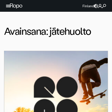
Jatka sisältöön
Finland
Avainsana:
jätehuolto