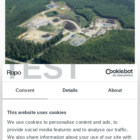
TEST
Uncategorized
Consent
Details
About
Sammakkokangas toi kymmenen kunnan
jätehuollon Ropon laskutuksen piiriin
This website uses cookies
We use cookies to personalise content and ads, to
Lue lisää
provide social media features and to analyse our traffic.
We also share information about your use of our site with