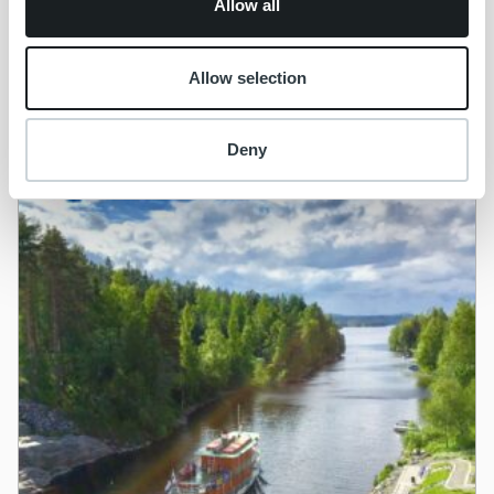
Allow all
Kiertokapula vastaa laskutusvolyymin
kasvuun Ropon palveluilla
Allow selection
Lue lisää
Deny