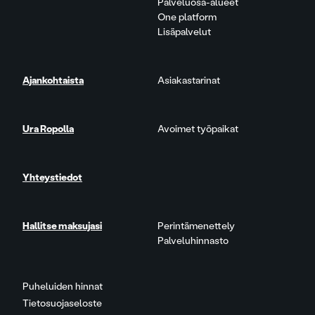
Palveluosa-alueet
One platform
Lisäpalvelut
Ajankohtaista
Asiakastarinat
Ura Ropolla
Avoimet työpaikat
Yhteystiedot
Hallitse maksujasi
Perintämenettely
Palveluhinnasto
Puheluiden hinnat
Tietosuojaseloste