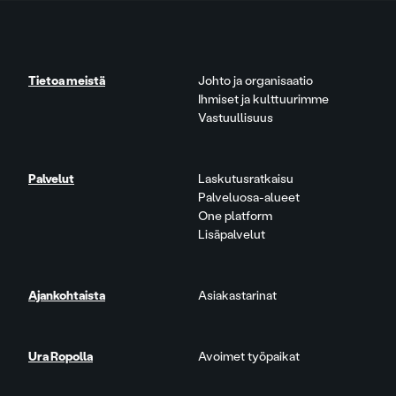
Tietoa meistä
Johto ja organisaatio
Ihmiset ja kulttuurimme
Vastuullisuus
Palvelut
Laskutusratkaisu
Palveluosa-alueet
One platform
Lisäpalvelut
Ajankohtaista
Asiakastarinat
Ura Ropolla
Avoimet työpaikat