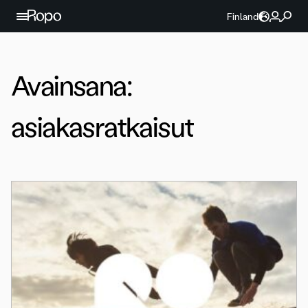
Jatka sisältöön
Finland
Avainsana:
asiakasratkaisut