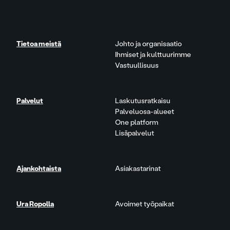
Tietoa meistä
Johto ja organisaatio
Ihmiset ja kulttuurimme
Vastuullisuus
Palvelut
Laskutusratkaisu
Palveluosa-alueet
One platform
Lisäpalvelut
Ajankohtaista
Asiakastarinat
Ura Ropolla
Avoimet työpaikat