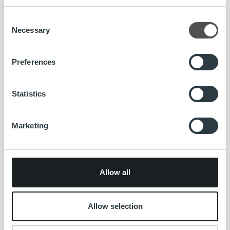
Uncategorized
Consent
Necessary
Asiakasvideo: Case Lappeenrannan Energia
Selection
Lue lisää
Preferences
Statistics
Marketing
Allow all
Allow selection