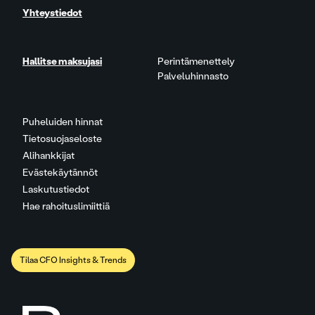
Yhteystiedot
Hallitse maksujasi
Perintämenettely
Palveluhinnasto
Puheluiden hinnat
Tietosuojaseloste
Alihankkijat
Evästekäytännöt
Laskutustiedot
Hae rahoituslimiittiä
Tilaa CFO Insights & Trends