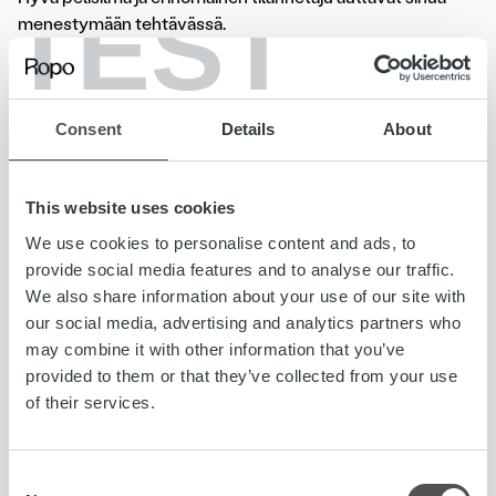
TEST
menestymään tehtävässä.
Tiimeissämme vallitsee yhteisöllinen, avoin ja hauskalla
huumorilla höystetty kulttuuri, johon mahtuu
Consent
Details
About
kokemustaustaltaan erilaisia yksilöitä. Myös sinulla voi olla
kokemus- tai koulutustaustaa eri toimialalta. Tärkeintä on,
että omaksut nopeasti uusia toimintatapoja ja arvostat
This website uses cookies
mahdollisuutta uuden oppimiseen. Suhtaudut palvelun
laatuun yhtä intohimoisesti kuin me muut, ja olet valmis
We use cookies to personalise content and ads, to
palvelemaan asiakkaitamme ensiluokkaisella suomen
provide social media features and to analyse our traffic.
kielellä. Muiden kielien osaaminen on plussaa, ja
We also share information about your use of our site with
arvostamme erityisesti englannin ja ruotsin kielten
our social media, advertising and analytics partners who
osaamista.
may combine it with other information that you’ve
provided to them or that they’ve collected from your use
Viihdyt asiakasneuvojan tehtävässä, sillä ripeä työtahti ja
of their services.
tavoitteet saavat sinut innostumaan. Positiivisella
asenteellasi kannustat myös muita parempiin ja odotukset
ylittäviin suorituksiin. Kiinnostava toimiala, monipuoliset
Consent