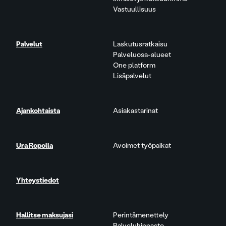
Vastuullisuus
Palvelut
Laskutusratkaisu
Palveluosa-alueet
One platform
Lisäpalvelut
Ajankohtaista
Asiakastarinat
Ura Ropolla
Avoimet työpaikat
Yhteystiedot
Hallitse maksujasi
Perintämenettely
Palveluhinnasto