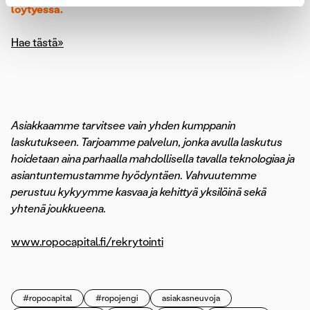
löytyessä.
Hae tästä»
Asiakkaamme tarvitsee vain yhden kumppanin
laskutukseen. Tarjoamme palvelun, jonka avulla laskutus
hoidetaan aina parhaalla mahdollisella tavalla teknologiaa ja
asiantuntemustamme hyödyntäen. Vahvuutemme
perustuu kykyymme kasvaa ja kehittyä yksilöinä sekä
yhtenä joukkueena.
www.ropocapital.fi/rekrytointi
#ropocapital
#ropojengi
asiakasneuvoja