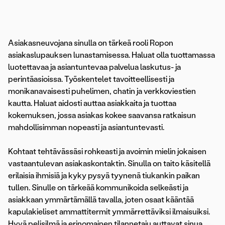
Asiakasneuvojana sinulla on tärkeä rooli Ropon
asiakaslupauksen lunastamisessa. Haluat olla tuottamassa
luotettavaa ja asiantuntevaa palvelua laskutus- ja
perintäasioissa. Työskentelet tavoitteellisesti ja
monikanavaisesti puhelimen, chatin ja verkkoviestien
kautta. Haluat aidosti auttaa asiakkaita ja tuottaa
kokemuksen, jossa asiakas kokee saavansa ratkaisun
mahdollisimman nopeasti ja asiantuntevasti.
Kohtaat tehtävässäsi rohkeasti ja avoimin mielin jokaisen
vastaantulevan asiakaskontaktin. Sinulla on taito käsitellä
erilaisia ihmisiä ja kyky pysyä tyynenä tiukankin paikan
tullen. Sinulle on tärkeää kommunikoida selkeästi ja
asiakkaan ymmärtämällä tavalla, joten osaat kääntää
kapulakieliset ammattitermit ymmärrettäviksi ilmaisuiksi.
Hyvä pelisilmä ja erinomainen tilannetaju auttavat sinua