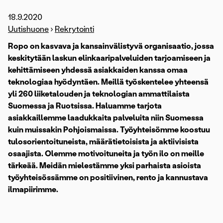
18.9.2020
Uutishuone
›
Rekrytointi
Ropo on kasvava ja kansainvälistyvä organisaatio, jossa
keskitytään laskun elinkaaripalveluiden tarjoamiseen ja
kehittämiseen yhdessä asiakkaiden kanssa omaa
teknologiaa hyödyntäen. Meillä työskentelee yhteensä
yli 260 liiketalouden ja teknologian ammattilaista
Suomessa ja Ruotsissa. Haluamme tarjota
asiakkaillemme laadukkaita palveluita niin Suomessa
kuin muissakin Pohjoismaissa. Työyhteisömme koostuu
tulosorientoituneista, määrätietoisista ja aktiivisista
osaajista. Olemme motivoituneita ja työn ilo on meille
tärkeää. Meidän mielestämme yksi parhaista asioista
työyhteisössämme on positiivinen, rento ja kannustava
ilmapiirimme.