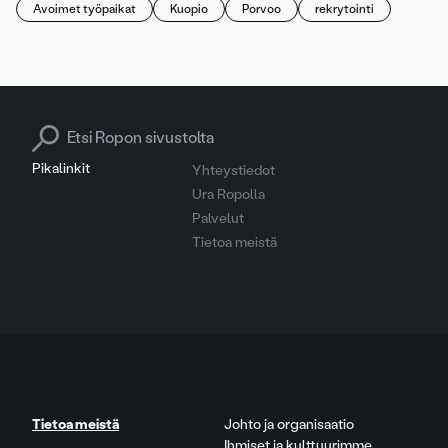
Avoimet työpaikat
Kuopio
Porvoo
rekrytointi
Search for:
Pikalinkit
Yhteystiedot
Ura Ropolla
Palvelut
Tietoa meistä
Tietoa meistä
Johto ja organisaatio
Ihmiset ja kulttuurimme