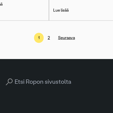
ää
Lue lisää
1
2
Seuraava
Search for: