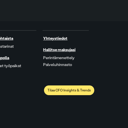
htaista
Yhteystiedot
starinat
Hallitse maksujasi
polla
Perintämenettely
Palveluhinnasto
t työpaikat
Tilaa CFO Insights & Trends