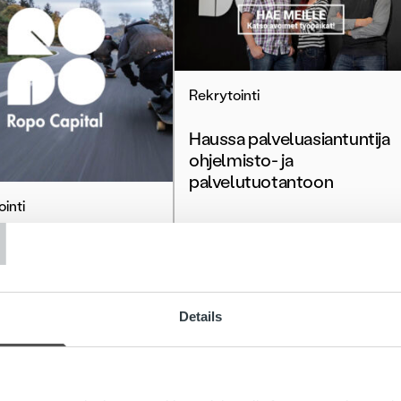
Rekrytointi
Haussa palveluasiantuntija
ohjelmisto- ja
palvelutuotantoon
T
inti
Lue lisää
me Senior
operia, hakuaika
Details
ää