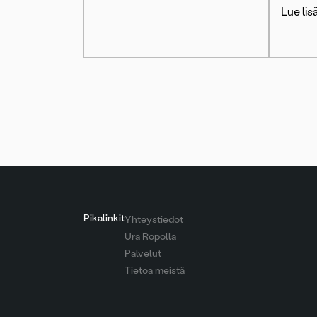
Lue lis
Artikkelien
sivutus
Pikalinkit
Yhteystiedot
Ura Ropolla
Palvelut
Tietoa meistä