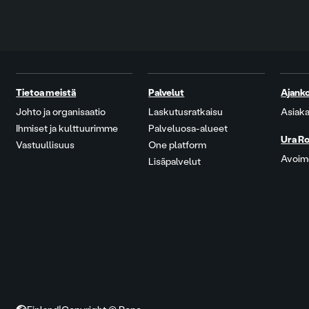
Tietoa meistä
Palvelut
Ajanko
Johto ja organisaatio
Laskutusratkaisu
Asiaka
Ihmiset ja kulttuurimme
Palveluosa-alueet
Ura Ro
Vastuullisuus
One platform
Avoime
Lisäpalvelut