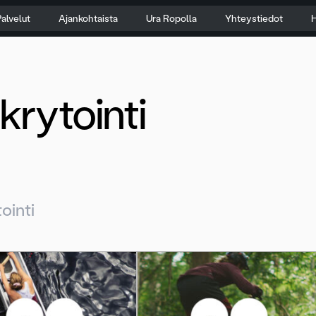
alvelut
Ajankohtaista
Ura Ropolla
Yhteystiedot
H
krytointi