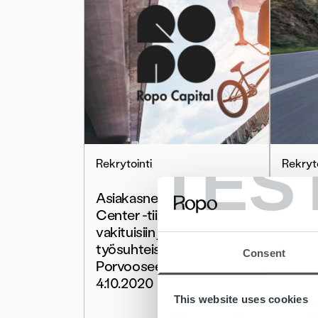
TES
Rekrytointi
Rekryto
Asiakasneuvojia Contact
Haem
Center -tiimeihin
Devel
vakituisiin ja määräaikaisiin
20.9.
työsuhteisiin Kuopioon tai
Consent
Porvooseen, hakuaika
Lue lis
4.10.2020
This website uses cookies