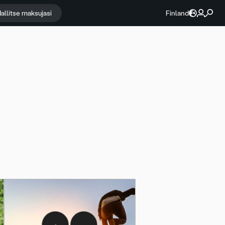
allitse maksujasi
Finland