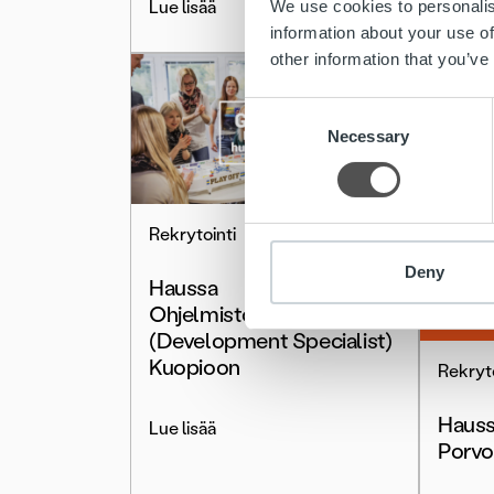
We use cookies to personalis
Lue lisää
information about your use of
other information that you’ve
Consent
Necessary
Selection
Rekrytointi
Deny
Haussa
Ohjelmistosuunnittelija
(Development Specialist)
Kuopioon
Rekryto
Hauss
Lue lisää
Porv