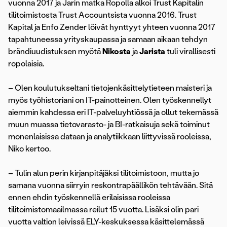
vuonna 2017 ja Jarin matka Ropolla alkoi Trust Kapitalin
tilitoimistosta Trust Accountsista vuonna 2016. Trust
Kapital ja Enfo Zender löivät hynttyyt yhteen vuonna 2017
tapahtuneessa yrityskaupassa ja samaan aikaan tehdyn
brändiuudistuksen myötä
Nikosta
ja
Jarista
tuli virallisesti
ropolaisia.
– Olen koulutukseltani tietojenkäsittelytieteen maisteri ja
myös työhistoriani on IT-painotteinen. Olen työskennellyt
aiemmin kahdessa eri IT-palveluyhtiössä ja ollut tekemässä
muun muassa tietovarasto- ja BI-ratkaisuja sekä toiminut
monenlaisissa dataan ja analytiikkaan liittyvissä rooleissa,
Niko kertoo.
– Tulin alun perin kirjanpitäjäksi tilitoimistoon, mutta jo
samana vuonna siirryin reskontrapäällikön tehtävään. Sitä
ennen ehdin työskennellä erilaisissa rooleissa
tilitoimistomaailmassa reilut 15 vuotta. Lisäksi olin pari
vuotta valtion leivissä ELY-keskuksessa käsittelemässä