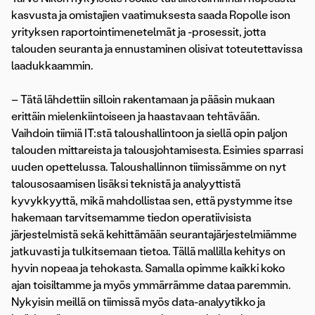
kasvusta ja omistajien vaatimuksesta saada Ropolle ison
yrityksen raportointimenetelmät ja -prosessit, jotta
talouden seuranta ja ennustaminen olisivat toteutettavissa
laadukkaammin.
– Tätä lähdettiin silloin rakentamaan ja pääsin mukaan
erittäin mielenkiintoiseen ja haastavaan tehtävään.
Vaihdoin tiimiä IT:stä taloushallintoon ja siellä opin paljon
talouden mittareista ja talousjohtamisesta. Esimies sparrasi
uuden opettelussa. Taloushallinnon tiimissämme on nyt
talousosaamisen lisäksi teknistä ja analyyttistä
kyvykkyyttä, mikä mahdollistaa sen, että pystymme itse
hakemaan tarvitsemamme tiedon operatiivisista
järjestelmistä sekä kehittämään seurantajärjestelmiämme
jatkuvasti ja tulkitsemaan tietoa. Tällä mallilla kehitys on
hyvin nopeaa ja tehokasta. Samalla opimme kaikki koko
ajan toisiltamme ja myös ymmärrämme dataa paremmin.
Nykyisin meillä on tiimissä myös data-analyytikko ja