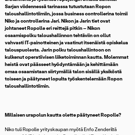
Sarjan viidennessä tarinassa tutustutaan Ropon
taloushallintotiimiin, jossa business controllerina toimii
Niko ja controllerina Jari. Nikon ja Jarin tiet ovat
johtaneet Ropolle eri reittejä pitkin – Nikon
osaamispolku taloushallinnon tehtäviin on ollut
vahvasti IT-painotteinen ja vaatinut itsenäistä opiskelua
talouspuolesta. Jarin polku taloushallintoon on
kulkenut operatiivisen liiketoiminnan kautta. Molemmat
heistä ovat päässeet hyödyntämään ja kehittämään
omaa osaamistaan siirtymällä talon sisällä yksiköstä
toiseen ja päätyneet lopulta työskentelemään Ropon
taloushallintotiimin.
Millaisen urapolun kautta olette päätyneet Ropolle?
Niko tuli Ropolle yrityskaupan myötä Enfo Zenderiltä