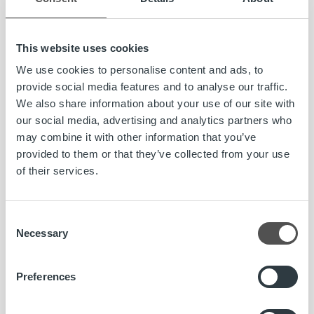
This website uses cookies
Millaisia työtehtäviä nykyinen roolisi sisältää?
We use cookies to personalise content and ads, to
provide social media features and to analyse our traffic.
– Päätehtäväni on seurata ja ymmärtää, mitä Ropon
We also share information about your use of our site with
liiketoiminnassa tapahtuu, tehdä ennusteita ja skenaarioita
our social media, advertising and analytics partners who
tulevaisuuteen ja tuoda sitä tietoa johdolle ja
may combine it with other information that you’ve
organisaatiolle. Vastaan myös sisäisestä BI-
provided to them or that they’ve collected from your use
järjestelmästämme ja teknisen taustastani ansiosta pystyn
of their services.
kehittämään sitä itse sekä muutenkin hakemaan
tarvitsemaani tietoa eri tietokannoista ja järjestelmistä. Työ
ei ole kuitenkaan pelkkää datan murskausta. Innostavaa
Consent
tehtävässä on se, että kenelläkään ei ole yksinään kaikkea
Necessary
Selection
tarvittavaa ymmärrystä ja ratkaisuja. Data on hyvä pohja
keskusteluille liiketoimintojen eri osa-alueiden kanssa. Sitä
Preferences
tulkitaan ja sen äärellä ideoidaan yhdessä, jolloin kaikkien
ymmärrys kehittyy. Tieto pitää keskustelun ja päätökset
kiinni todellisuudessa ja varmistaa oikeisiin asioihin