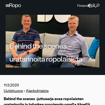
Jatka sisältöön
Finland
Behind the scenes –
uratarinoita ropolaisista
11.9.2020
Uutishuone
›
Ajankohtaista
Behind the scenes -juttusarja avaa ropolaisten
uratarinoita ja työarkea ropojengin omalla äänellä.