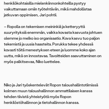
henkilökohtaisilla mielenkiinnonkohteilla pystyy
vaikuttamaan omiin työtehtäviin, mikä mahdollistaa
jatkuvan oppimisen, Jari pohtii.
– Ropolla on tekemisen meininkiä ja ketteryyttä
suuryrityksiä enemmän, vaikka kovasta kasvusta johtuen
olemme jo melko iso organisaatio. Kova kasvu tuo paljon
tekemistä ja uusia haasteita. Porukka tekee yhdessä
kovasti töitä menestyksen eteen ja luomme koko ajan
uutta, mikä on innostavaa. Tavoitteiden saavuttaminen on
myös palkitsevaa, Niko luettelee.
Niko ja Jari työskentelevät Ropon taloushallintotiimissä
kolmen muun taloushallinnon ammattilaisen kanssa
tehden tiivistä yhteistyötä myös Ropon
henkilöstöhallinnon ja tietohallinnon kanssa.