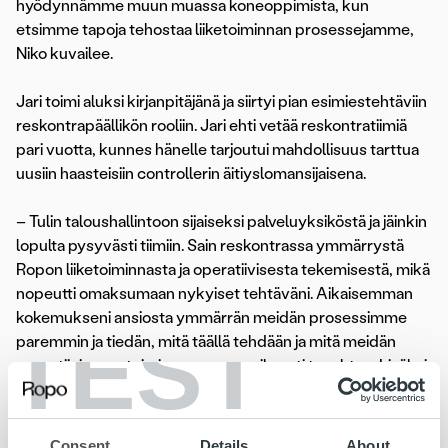
hyödynnämme muun muassa koneoppimista, kun
etsimme tapoja tehostaa liiketoiminnan prosessejamme,
Niko kuvailee.
Jari toimi aluksi kirjanpitäjänä ja siirtyi pian esimiestehtäviin
reskontrapäällikön rooliin. Jari ehti vetää reskontratiimiä
pari vuotta, kunnes hänelle tarjoutui mahdollisuus tarttua
uusiin haasteisiin controllerin äitiyslomansijaisena.
– Tulin taloushallintoon sijaiseksi palveluyksiköstä ja jäinkin
lopulta pysyvästi tiimiin. Sain reskontrassa ymmärrystä
Ropon liiketoiminnasta ja operatiivisesta tekemisestä, mikä
nopeutti omaksumaan nykyiset tehtäväni. Aikaisemman
kokemukseni ansiosta ymmärrän meidän prosessimme
TEST
paremmin ja tiedän, mitä täällä tehdään ja mitä meidän
operatiivisessa toiminnassamme oikeasti tapahtuu. Lisäksi
meidän Ropo 24 -järjestelmä oli jo entuudestaan tuttu.
Kaikki tämä auttaa lukujen liiketoimintalähtöisessä
analysoinnissa, Jari kertoo.
Consent
Details
About