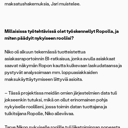
maksatushakemuksia, Jari muistelee.
Millaisissa työtehtävissä olet työskennellyt Ropolla, ja
miten päädyit nykyiseen rooliisi?
Niko oli alkuun tekemässä tuotteistettua
asiakasraportoinnin BI-ratkaisua, jonka avulla asiakkaat
saavat näkymän Ropon kautta kulkevaan laskudataansa ja
pystyvät analysoimaan mm. loppuasiakkaiden
maksukäyttäytymiseen liittyviä asioita.
– Tässä projektissa meidän omien järjestelmien data tuli
jokseenkin tutuksi, mikä on ollut erinomainen pohja
nykyiselle roolilleni, jossa toimin datan tuottajana ja
tulkitsijana Ropolle, Niko alleviivaa.
Tarve Nikon nykyiselle roolille tuli liiketoiminnan nopeasta