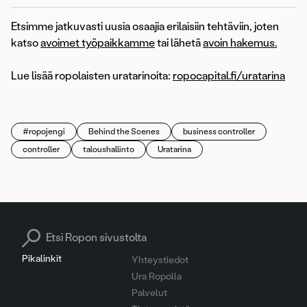
Etsimme jatkuvasti uusia osaajia erilaisiin tehtäviin, joten
katso
avoimet työpaikkamme
tai lähetä
avoin hakemus.
Lue lisää ropolaisten uratarinoita:
ropocapital.fi/uratarina
#ropojengi
Behind the Scenes
business controller
controller
taloushallinto
Uratarina
Search for:
Pikalinkit
Yhteystiedot
Ura Ropolla
Palvelut