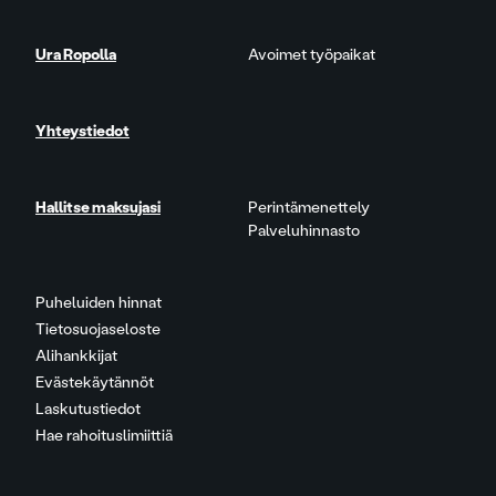
Ura Ropolla
Avoimet työpaikat
Yhteystiedot
Hallitse maksujasi
Perintämenettely
Palveluhinnasto
Puheluiden hinnat
Tietosuojaseloste
Alihankkijat
Evästekäytännöt
Laskutustiedot
Hae rahoituslimiittiä