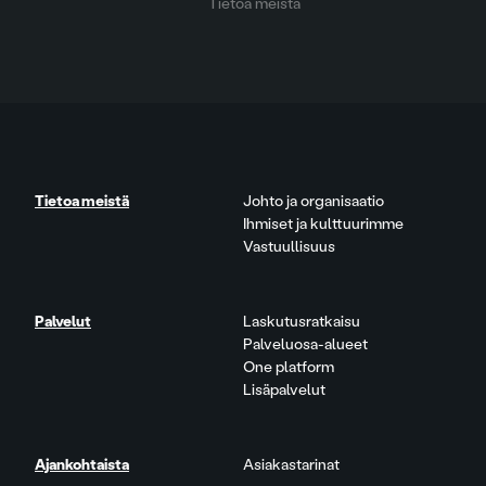
Tietoa meistä
Tietoa meistä
Johto ja organisaatio
Ihmiset ja kulttuurimme
Vastuullisuus
Palvelut
Laskutusratkaisu
Palveluosa-alueet
One platform
Lisäpalvelut
Ajankohtaista
Asiakastarinat