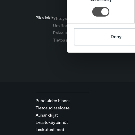
Pikalinkit
Yhteystiedot
Ura Ropolla
Palvelut
Deny
Tietoa meistä
Puheluiden hinnat
Tietosuojaseloste
Alihankkijat
Evästekäytännöt
Laskutustiedot