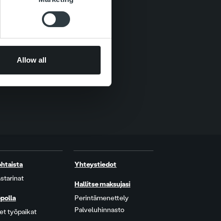
Allow all
htaista
Yhteystiedot
starinat
Hallitse maksujasi
polla
Perintämenettely
Palveluhinnasto
t työpaikat