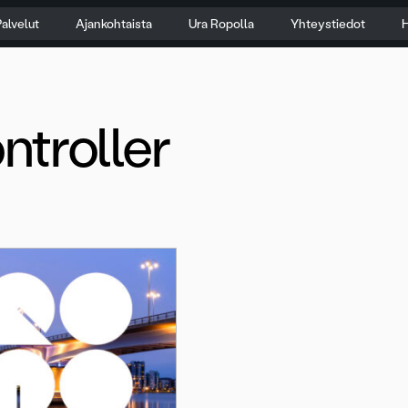
alvelut
Ajankohtaista
Ura Ropolla
Yhteystiedot
H
ntroller