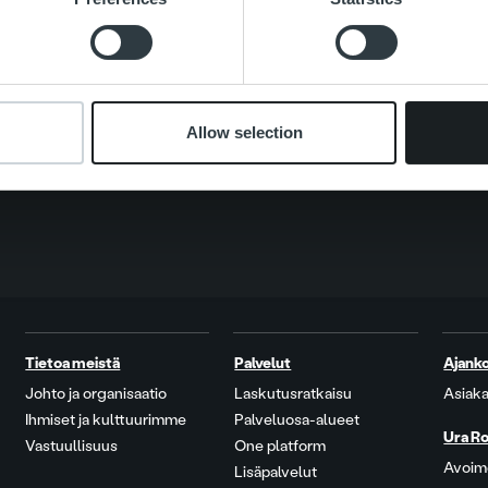
Search for:
Allow selection
Tietoa meistä
Palvelut
Ajanko
Johto ja organisaatio
Laskutusratkaisu
Asiaka
Ihmiset ja kulttuurimme
Palveluosa-alueet
Ura Ro
Vastuullisuus
One platform
Avoime
Lisäpalvelut