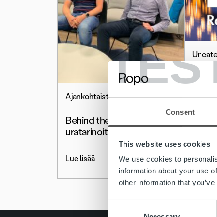
TES
Uncate
Haemm
Kuopi
Ajankohtaista
Consent
Lue lis
Behind the scenes –
uratarinoita ropolaisista
This website uses cookies
Lue lisää
We use cookies to personalis
information about your use of
other information that you’ve
Consent
Necessary
Selection