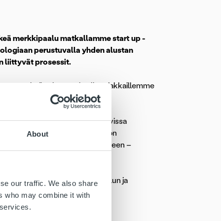
rkeä merkkipaalu matkallamme start up -
nologiaan perustuvalla yhden alustan
liittyvät prosessit.
luamme entistä vahvemmin olla asiakkaillemme
un ja kehityksen.
visiomme mukaista flowta ja kuvissa
a modernin ilmeen lähtökohtana on
About
eenpäin suuntautuvaan Ropo-henkeen –
opo OneView
-analytiikkatyökalun ja
se our traffic. We also share
mme
kanssa.
ers who may combine it with
 services.