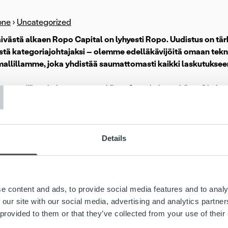
one
›
Uncategorized
ivästä alkaen Ropo Capital on lyhyesti Ropo. Uudistus on tä
estä kategoriajohtajaksi – olemme edelläkävijöitä omaan tek
allillamme, joka yhdistää saumattomasti kaikki laskutukseen 
T
me on liiketoiminnan parempi flow. Se tarkoittaa sitä, että ha
nen kumppani, joka sujuvoittaa liiketoimintaa mahdollistaen kasv
ussa ulkoasussamme graafisiin elementteihin on tuotu mukaan 
n esille henkilöstöämme sekä pohjoismaisia juuria. Raikkaan j
Details
taisuus, selkeys ja saavutettavuus yhdistettynä rohkeaan, et
e, että pidät uudesta ilmeestämme.
rändiuudistusta esittelemme uudistetut palveluratkaisumme:
R
e content and ads, to provide social media features and to analy
o
-asiakaspalveluportaalin, yhdessä päivitetyn
palvelutarjonta
 our site with our social media, advertising and analytics partn
 provided to them or that they’ve collected from your use of their
loa Ropon brändimatkalle!