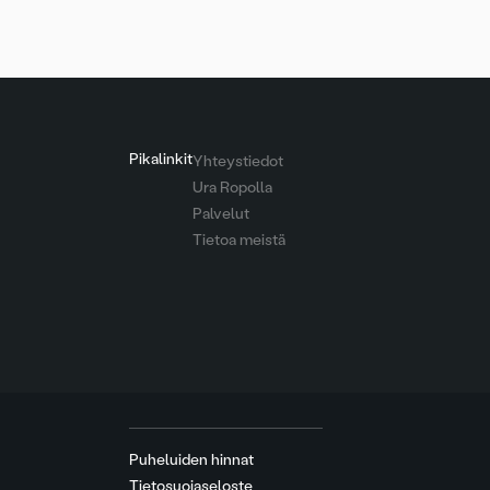
Pikalinkit
Yhteystiedot
Ura Ropolla
Palvelut
Tietoa meistä
Puheluiden hinnat
Tietosuojaseloste