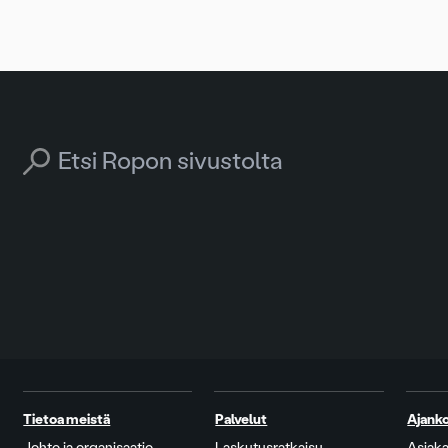
Search for:
Tietoa meistä
Palvelut
Ajanko
Johto ja organisaatio
Laskutusratkaisu
Asiaka