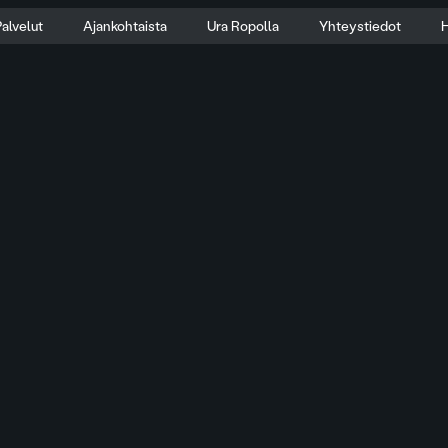
alvelut
Ajankohtaista
Ura Ropolla
Yhteystiedot
H