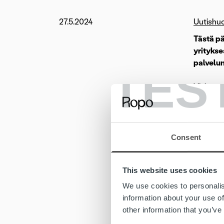
27.5.2024
Uutishu
Tästä pä
yrityks
palvelum
TES
Visionam
strategi
Uudistet
vahvemmi
Consent
yksinker
toivomm
This website uses cookies
Osana b
We use cookies to personalis
MyRop
information about your use of
other information that you’ve
Tervetu