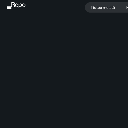
Jatka sisältöön
Tietoa meistä
P