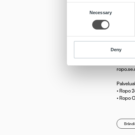
Consent
Tutustu 
Necessary
Selection
Uudistu
• Ropo C
• Virall
Deny
• Sähköp
• Suomen
ropo.se.q
Palvelua
• Ropo 2
• Ropo O
Brändi