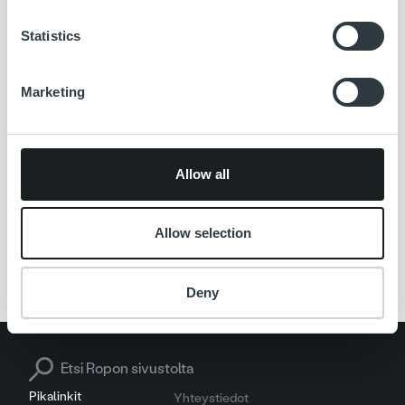
Versiopäivitys tehdään sunnuntaina 24.11.2019 klo 12-24
Statistics
välisenä aikana.
Tulevien versiopäivitysten ajankohdat ovat:
Marketing
Sunnuntai 22.12.2019
Sunnuntai 26.1.2020
Allow all
Sunnuntai 23.2.2020
Allow selection
Ropo 24
Versiopäivitys
Deny
Search for:
Pikalinkit
Yhteystiedot