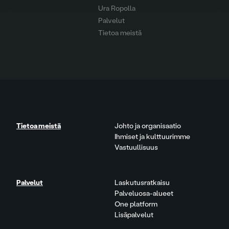
Ura Ropolla
Palvelut
Tietoa meistä
Tietoa meistä
Johto ja organisaatio
Ihmiset ja kulttuurimme
Vastuullisuus
Palvelut
Laskutusratkaisu
Palveluosa-alueet
One platform
Lisäpalvelut