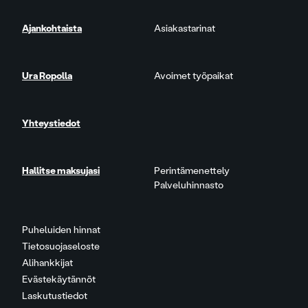
Ajankohtaista
Asiakastarinat
Ura Ropolla
Avoimet työpaikat
Yhteystiedot
Hallitse maksujasi
Perintämenettely
Palveluhinnasto
Puheluiden hinnat
Tietosuojaseloste
Alihankkijat
Evästekäytännöt
Laskutustiedot