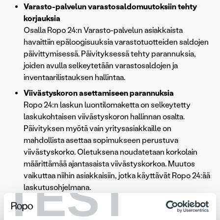
Varasto-palvelun varastosaldomuutoksiin tehty
korjauksia
Osalla Ropo 24:n Varasto-palvelun asiakkaista
havaittiin epäloogisuuksia varastotuotteiden saldojen
päivittymisessä. Päivityksessä tehty parannuksia,
joiden avulla selkeytetään varastosaldojen ja
inventaarilistauksen hallintaa.
Viivästyskoron asettamiseen parannuksia
Ropo 24:n laskun luontilomaketta on selkeytetty
laskukohtaisen viivästyskoron hallinnan osalta.
Päivityksen myötä vain yritysasiakkaille on
mahdollista asettaa sopimukseen perustuva
viivästyskorko. Oletuksena noudatetaan korkolain
määrittämää ajantasaista viivästyskorkoa. Muutos
vaikuttaa niihin asiakkaisiin, jotka käyttävät Ropo 24:ää
TEST
laskutusohjelmana.
Hakutoimintoja laajennettu
Ropo 24:n
Raportit – Tehtävät
-haussa on jatkossa