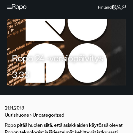
Jatka sisältöön
Finland
Ropo 24 -versiopäivitys
3.33
21.11.2019
Uutishuone
›
Uncategorized
Ropo pitää huolen siitä, että asiakkaiden käytössä olevat
Ropon teknologiat ja järjestelmät kehittyvät jatkuvasti.