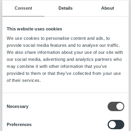
mahdollista hakea myös vain avoimia tehtäviä.
Consent
Details
About
Muita päivityksiä: Ropon sisäiset
This website uses cookies
työkalut
We use cookies to personalise content and ads, to
provide social media features and to analyse our traffic.
We also share information about your use of our site with
our social media, advertising and analytics partners who
Päivityksessä on uudistettu
may combine it with other information that you’ve
asiakaspalveluhenkilöstön käytössä olevia ratkaisuja
provided to them or that they’ve collected from your use
tavoitteena helpottaa, nopeuttaa ja sujuvoittaa
of their services.
tehtävien hoitoa. Olemme esimerkiksi kehittäneet
ohisuoritusraporttien ja sähköpostilaskuvirheiden
sisäistä käsittelyä sekä optimoineet Ropon
Consent
taustajärjestelmien toimintaa. Päivitysten avulla
Necessary
Selection
Ropon palveluissa pystytään toimimaan
tehokkaammin ja palvelemaan asiakkaita paremmin.
Preferences