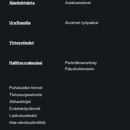
Ajankohtaista
Asiakastarinat
Ura Ropolla
Avoimet työpaikat
Yhteystiedot
Hallitse maksujasi
Perintämenettely
Palveluhinnasto
Puheluiden hinnat
Tietosuojaseloste
Alihankkijat
Evästekäytännöt
Laskutustiedot
Hae rahoituslimiittiä