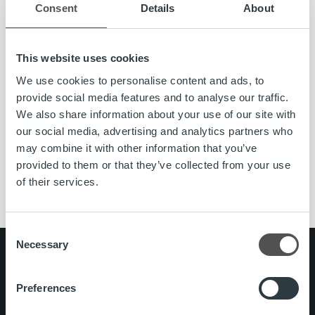
24 välisenä aikana.
Consent
Details
About
Loppuvuoden versiopäivityksien päivämäärät ovat:
This website uses cookies
Sunnuntai 28.10.
We use cookies to personalise content and ads, to
Sunnuntai 25.11.
provide social media features and to analyse our traffic.
We also share information about your use of our site with
our social media, advertising and analytics partners who
may combine it with other information that you’ve
provided to them or that they’ve collected from your use
Ropo 24
Versiopäivitys
of their services.
Consent
Necessary
Selection
Search for:
Pikalinkit
Yhteystiedot
Preferences
Ura Ropolla