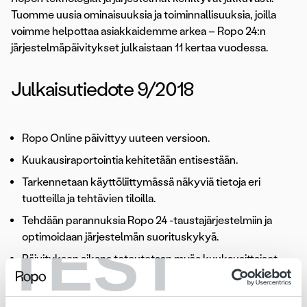
Tuomme uusia ominaisuuksia ja toiminnallisuuksia, joilla
voimme helpottaa asiakkaidemme arkea – Ropo 24:n
järjestelmäpäivitykset julkaistaan 11 kertaa vuodessa.
Julkaisutiedote 9/2018
Ropo Online päivittyy uuteen versioon.
Kuukausiraportointia kehitetään entisestään.
Tarkennetaan käyttöliittymässä näkyviä tietoja eri
tuotteilla ja tehtävien tiloilla.
Tehdään parannuksia Ropo 24 -taustajärjestelmiin ja
TEST
optimoidaan järjestelmän suorituskykyä.
Päivityksen aikana toteutetaan myös kuukausittaiset
tietoturva- ja versiopäivitykset.
Versiopäivitys suoritetaan sunnuntaina 30.9.2018 klo 12-