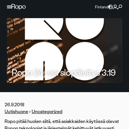
Jatka sisältöön
Finland
Ropo 24 -versiopäivitys 3.19
26.9.2018
Uutishuone
›
Uncategorized
Ropo pitää huolen siitä, että asiakkaiden käytössä olevat
Ropon teknologiat ja järjestelmät kehittyvät jatkuvasti.