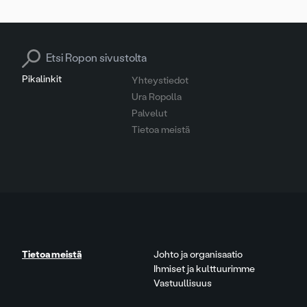
Search for:
Pikalinkit
Yhteystiedot
Ura Ropolla
Palvelut
Tietoa meistä
Tietoa meistä
Johto ja organisaatio
Ihmiset ja kulttuurimme
Vastuullisuus