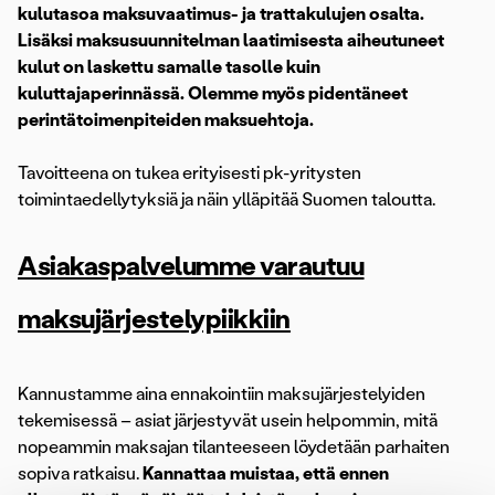
kulutasoa maksuvaatimus- ja trattakulujen osalta.
Lisäksi maksusuunnitelman laatimisesta aiheutuneet
kulut on laskettu samalle tasolle kuin
kuluttajaperinnässä. Olemme myös pidentäneet
perintätoimenpiteiden maksuehtoja.
Tavoitteena on tukea erityisesti pk-yritysten
toimintaedellytyksiä ja näin ylläpitää Suomen taloutta.
Asiakaspalvelumme varautuu
maksujärjestelypiikkiin
Kannustamme aina ennakointiin maksujärjestelyiden
tekemisessä – asiat järjestyvät usein helpommin, mitä
nopeammin maksajan tilanteeseen löydetään parhaiten
sopiva ratkaisu.
Kannattaa muistaa, että ennen