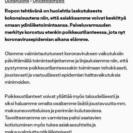
Uutishuone
›
Uncategorized
Ropon tehtävänä on huolehtia laskutuksesta
kokonaisuutena niin, että asiakkaamme voivat keskittyä
omaan ydinliiketoimintaansa. Palveluvarmuuden
merkitys korostuu etenkin poikkeustilanteessa, jota nyt
koronavirusepidemian aikana elämme.
Olemme valmistaututuneet koronaviruksen vaikutuksiin
päivittämällä toimintaohjeitamme ja linjauksiamme niin, että
pystymme poikkeustilanteessakin toimimaan tehokkaasti,
joustavasti ja vastuullisesti epidemian haittavaikutuksia
minimoiden.
Poikkeustilanteet voivat yllättää myös taloudellisesti ja
siksi haluamme omalta osaltamme lisätä joustavuutta mm.
maksuneuvotteluissa ja perinnän kulutasoissa.
Tavoitteenamme on varmistaa paitsi saatavien
kotiutuminen myös tukea asiakassuhteita ja
maksuvalmiutta pitkäjänteisesti.