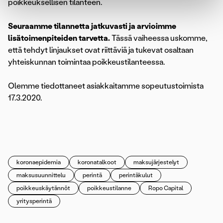
poikkeuksellisen tilanteen.
Seuraamme tilannetta jatkuvasti ja arvioimme
lisätoimenpiteiden tarvetta.
Tässä vaiheessa uskomme,
että tehdyt linjaukset ovat riittäviä ja tukevat osaltaan
yhteiskunnan toimintaa poikkeustilanteessa.
Olemme tiedottaneet asiakkaitamme sopeutustoimista
17.3.2020.
koronaepidemia
koronatalkoot
maksujärjestelyt
maksusuunnittelu
perintä
perintäkulut
poikkeuskäytännöt
poikkeustilanne
Ropo Capital
yritysperintä