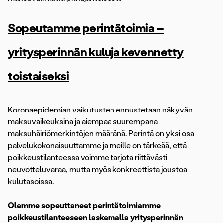
Sopeutamme perintätoimia –
yritysperinnän kuluja kevennetty
toistaiseksi
Koronaepidemian vaikutusten ennustetaan näkyvän
maksuvaikeuksina ja aiempaa suurempana
maksuhäiriömerkintöjen määränä. Perintä on yksi osa
palvelukokonaisuuttamme ja meille on tärkeää, että
poikkeustilanteessa voimme tarjota riittävästi
neuvotteluvaraa, mutta myös konkreettista joustoa
kulutasoissa.
Olemme sopeuttaneet perintätoimiamme
poikkeustilanteeseen laskemalla yritysperinnän