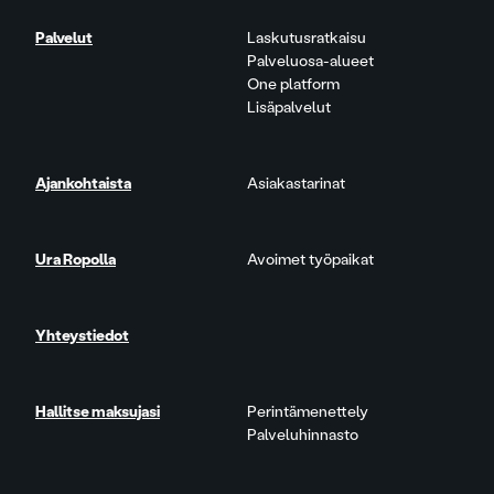
Palvelut
Laskutusratkaisu
Palveluosa-alueet
One platform
Lisäpalvelut
Ajankohtaista
Asiakastarinat
Ura Ropolla
Avoimet työpaikat
Yhteystiedot
Hallitse maksujasi
Perintämenettely
Palveluhinnasto