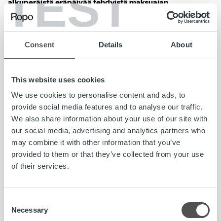
TEST
alkuperäistä eräpäivää tehdyistä maksuajan
pidennyksistä ei veloiteta lisäkuluja kuluttaja-
asiakkailta tai yrityksiltä.
Consent
Details
About
Maksuneuvontamme palvelee kaikissa maksamiseen
liittyvissä asioissa puhelimitse ja sähköpostitse. Chat-
palvelumme on saatavilla tunnistautuneille kuluttaja-
This website uses cookies
asiakkaille Ropo Onlinen kautta.
We use cookies to personalise content and ads, to
provide social media features and to analyse our traffic.
Helpottaaksemme ennakoivaa maksusuunnittelua,
We also share information about your use of our site with
laajennamme chat-kanavamme palvelemaan kuluttaja-
our social media, advertising and analytics partners who
asiakkaita myös muissa kuin perintäasioissa; esimerkiksi
may combine it with other information that you’ve
ennen eräpäivää tehtävä maksuajan pidentäminen
provided to them or that they’ve collected from your use
onnistuu jatkossa chatissa
ja myös laajempien
of their services.
maksusuunnitelmien tekeminen on mahdollista.
Chat palvelee Ropo Onlinessa, jonne kirjaudutaan
Consent
pankkitunnisteella osoitteessa: www.ropo-online.fi. Ropo
Necessary
Selection
Online -verkkopalvelussa kuluttaja-asiakkaat voivat myös