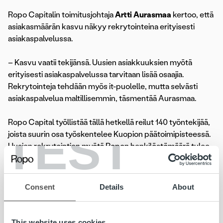
Ropo Capitalin toimitusjohtaja
Artti Aurasmaa
kertoo, että
asiakasmäärän kasvu näkyy rekrytointeina erityisesti
asiakaspalvelussa.
– Kasvu vaatii tekijänsä. Uusien asiakkuuksien myötä
erityisesti asiakaspalvelussa tarvitaan lisää osaajia.
Rekrytointeja tehdään myös it-puolelle, mutta selvästi
asiakaspalvelua maltillisemmin, täsmentää Aurasmaa.
Ropo Capital työllistää tällä hetkellä reilut 140 työntekijää,
TEST
joista suurin osa työskentelee Kuopion päätoimipisteessä.
Uusien rekrytointien myötä Ropon henkilöstömäärä tulee
nousemaan yli 200 asiantuntijaan.
– Kuopiossa ja lähiseudulla on paljon osaavaa työvoimaa ja
Consent
Details
About
uskomme, että meidän porukkaan löytyy hyvin sopivia
vahvistuksia. Meillä on mahtava perehdytysohjelma, joten
työtaustaa tärkeämpää on, että löydämme meille
This website uses cookies