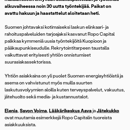
alkuvaiheessa noin 30 uutta työntekijää. Paikat on
avattu hakuun ja haastattelut aloitetaan heti.
Suomen johtavaksi kotimaiseksi laskun elinkaari- ja
rahoituspalveluiden tarjoajaksi kasvanut Ropo Capital
palkkaa kymmeniä uusia työntekijöitä Kuopioon ja
pääkaupunkiseudulle. Rekrytointitarpeen taustalla
vaikuttavat erityisesti yhtiön onnistumiset
suurasiakassektorissa.
Yhtiön asiakkaina on yli puolet Suomen energiayhtiöistä ja
asema on vahvistunut myös muilla suurten
laskutusvolyymien aloilla kuten terveyspalvelut, vakuutus,
jätehuolto sekä media- ja kustannustalot.
Elenia
,
Savon Voima
,
Lääkärikeskus Aava
ja
Jätekukko
ovat muutamia esimerkkejä Ropo Capitalin tuoreista
asiakkuuksista.