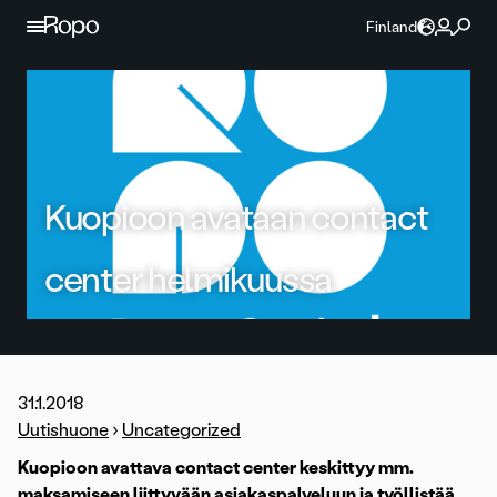
Jatka sisältöön
Finland
Kuopioon avataan contact
center helmikuussa
31.1.2018
Uutishuone
›
Uncategorized
Kuopioon avattava contact center keskittyy mm.
maksamiseen liittyvään asiakaspalveluun ja työllistää