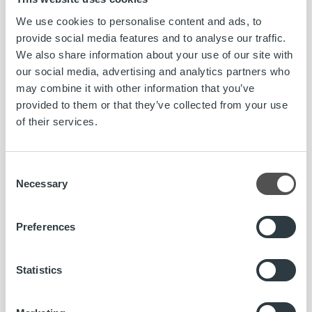
oikeanlaiset tyypit. Me ei olla mikään villasukkatehdas
We use cookies to personalise content and ads, to
vaan kasvuyhtiö, jolla on kovat tavoitteet. Meininki on hyvä
provide social media features and to analyse our traffic.
ja voin luvata, että ei vituta tulla töihin, Aurasmaa kehuu.
We also share information about your use of our site with
our social media, advertising and analytics partners who
– Kuopion kaupunki on ollut aktiivisesti mukana
may combine it with other information that you’ve
suunnittelemassa meidän toimintaa helpottavia
provided to them or that they’ve collected from your use
toimenpiteitä mm. rekrytoinnin suhteen. Helsingistä
of their services.
saapuneena voin hehkuttaa tätä ilmapiiriä ihan täysillä –
Savo on vähän tällainen omalaatuisten osaajien paikka, ja
se sopii meille ropolaisille paremmin kuin hyvin. Katsotaan
Consent
mitä kaikkea kaupungin kanssa keksitään, joka
Necessary
Selection
tapauksessa toivotaan, että hakemuksia tulee, Aurasmaa
toteaa.
Preferences
Lisätietoja työpaikkoihin liittyen:
Jenna Kokkonen, HR-päällikkö, Ropo Capital, puh. 044 756
Statistics
9901, jenna.kokkonen@ropocapital.fi
Katso avoimet työpaikat>>