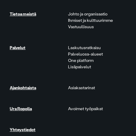
Tietoa meistä
Johto ja organisaatio
Ihmiset ja kulttuurimme
Vastuullisuus
Palvelut
Laskutusratkaisu
Palveluosa-alueet
One platform
Lisäpalvelut
Ajankohtaista
Asiakastarinat
Ura Ropolla
Avoimet työpaikat
Yhteystiedot