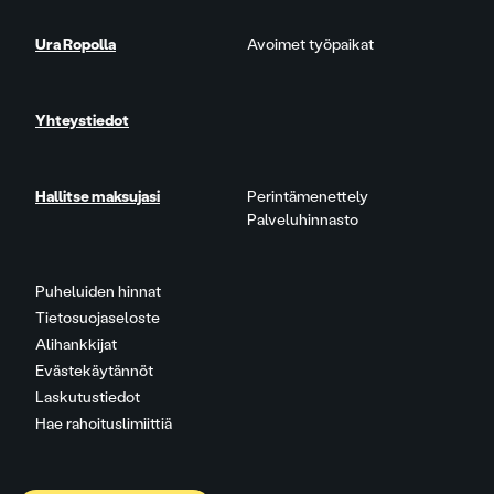
Ura Ropolla
Avoimet työpaikat
Yhteystiedot
Hallitse maksujasi
Perintämenettely
Palveluhinnasto
Puheluiden hinnat
Tietosuojaseloste
Alihankkijat
Evästekäytännöt
Laskutustiedot
Hae rahoituslimiittiä