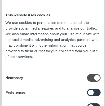
mm. Ropon palveluiden, teknologioiden ja myynnin kanssa.
Toimit asiantuntijoidemme apuna ropottamalla teksti- ja
This website uses cookies
aiheraakileista käyttövalmiita ja Ropon tyylin mukaisia
kokonaisuuksia. Viestintäkoordinaattorin tehtävä on
We use cookies to personalise content and ads, to
vakituinen ja kokoaikainen.
provide social media features and to analyse our traffic.
We also share information about your use of our site with
Hakemuksen pääset jättämään
tästä.
our social media, advertising and analytics partners who
may combine it with other information that you’ve
Hakuaika 7.10.2019 asti
provided to them or that they’ve collected from your use
of their services.
Lue koko ilmoitus»
Consent
Necessary
Selection
Lasku on iloinen asia. Kun yritys saa myymästään tavarasta
tai palvelusta rahansa, pyörii yrityksen lisäksi koko
yhteiskunta. Meidän tehtävämme on huolehtia yritysten
Preferences
laskutuksesta kokonaisuutena. Joka 6. Suomessa lähtevä
lasku välitetään meidän kauttamme ja kuukausittain yli 8