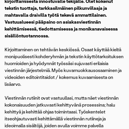
kirjoittamisesta innostuvalle tekijälle. Olet kokenut
tekstin tuottaja, tarkkasilmäinen pilkunviilaaja ja
mahtavalla draivilla työtä tekevä ammattilainen.
Vastuualueesi pääpaino on asiakasviestinnän
kehittämisessä, tiedottamisessa ja monikanavaisessa
sisällöntuotannossa.
Kirjoittaminen on tehtävän keskiössä. Osaat käyttää kieltä
monipuolisesti kohderyhmän ja tekstin käyttötarkoituksen
huomioiden ja hyödynnät työssäsi sujuvasti erilaisia
viestinnän järjestelmiä. Myös kuvamuokkausosaaminen ja
videoiden editointitaidot / kokemus kuvaamisesta on
lisäarvo.
Viestinnän rutiinit ovat vastuullasi, mutta näet viestinnän
kokonaisuuden jatkuvasti kehittyvänä prosessina; halu
kehittyä ja kehittää ohjaa toimintaasi. Työskentelet
itseohjautuvasti kehittämällä viestinnän rutiineja ja
ideoimalla sisältöjä, joiden avulla voimme palvella