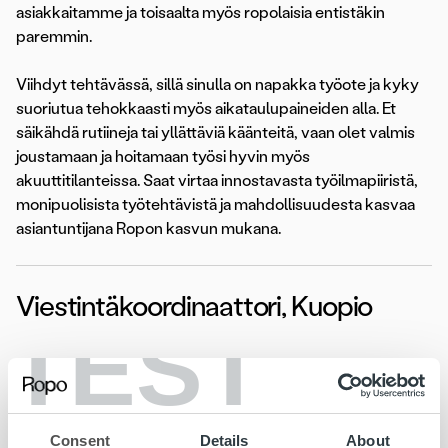
asiakkaitamme ja toisaalta myös ropolaisia entistäkin
paremmin.
Viihdyt tehtävässä, sillä sinulla on napakka työote ja kyky
suoriutua tehokkaasti myös aikataulupaineiden alla. Et
säikähdä rutiineja tai yllättäviä käänteitä, vaan olet valmis
joustamaan ja hoitamaan työsi hyvin myös
akuuttitilanteissa. Saat virtaa innostavasta työilmapiiristä,
monipuolisista työtehtävistä ja mahdollisuudesta kasvaa
asiantuntijana Ropon kasvun mukana.
Viestintäkoordinaattori, Kuopio
TEST
Viestintäkoordinaattorina vastaat viestintään liittyvistä
tehtävistä sekä asiakasviestinnän että Ropon
organisaation osalta. Työskentelet brändi- ja
Consent
Details
About
markkinointipäällikön tiimissä ja teet tiivistä yhteistyötä