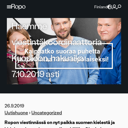
Jatka sisältöön
Finland
Haemme
viestintäkoordinaattoria
Kuopioon, hakuaika
7.10.2019 asti
26.9.2019
Uutishuone
›
Uncategorized
Ropon viestinnässä on nyt paikka suomen kielestä ja