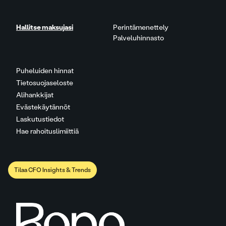
Hallitse maksujasi
Perintämenettely
Palveluhinnasto
Puheluiden hinnat
Tietosuojaseloste
Alihankkijat
Evästekäytännöt
Laskutustiedot
Hae rahoituslimiittiä
Tilaa CFO Insights & Trends