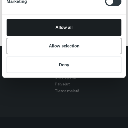
Marketing
Avoimet työpaikat
devaaja
Front-end kehittäjä
Kuopio
Ohjelmistosuunnittelija
rekrytointi
Senior devaaja
Senior developer
Allow all
Allow selection
Search for:
Deny
Pikalinkit
Yhteystiedot
Ura Ropolla
Palvelut
Tietoa meistä