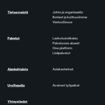
Tietoa meistä
Johto ja organisaatio
Ihmiset ja kulttuurimme
Vastuullisuus
Palvelut
Laskutusratkaisu
Palveluosa-alueet
One platform
Lisäpalvelut
Ajankohtaista
Asiakastarinat
Ura Ropolla
Avoimet työpaikat
Yhteystiedot