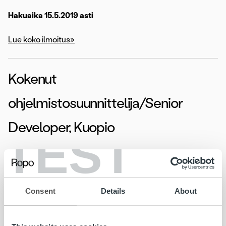
Hakuaika 15.5.2019 asti
Lue koko ilmoitus»
Kokenut
ohjelmistosuunnittelija/Senior
Developer, Kuopio
TEST
Oletko vahvan kokemuksen omaava
ohjelmistosuunnittelija? Kuulostavatko full-stack kehitys,
tietokannat ja AWS -teknologiat tutuilta? Oletko valmis
Consent
Details
About
käärimään hihat ja tarttumaan mielenkiintoisiin ja teknisesti
haastaviin projekteihin? Hae meille!