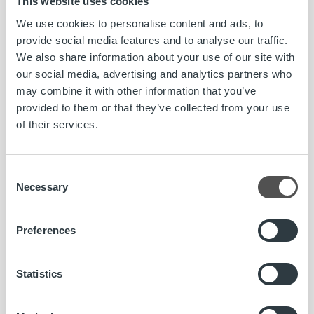
This website uses cookies
Hakemuksen pääset jättämään
tästä.
We use cookies to personalise content and ads, to
provide social media features and to analyse our traffic.
Hakuaika 15.5.2019 asti
We also share information about your use of our site with
our social media, advertising and analytics partners who
Lue koko ilmoitus»
may combine it with other information that you’ve
provided to them or that they’ve collected from your use
of their services.
Lasku on iloinen asia. Kun yritys saa myymästään tavarasta
tai palvelusta rahansa, pyörii yrityksen lisäksi koko
yhteiskunta. Meidän tehtävämme on huolehtia yritysten
Consent
laskutuksesta kokonaisuutena. Joka 6. Suomessa lähtevä
Necessary
Selection
lasku välitetään meidän kauttamme ja kuukausittain yli 8
000 yritystä luottaa palveluihimme. Vahvuutemme
perustuu kykyymme kasvaa ja kehittyä yksilöinä sekä
Preferences
yhtenä joukkueena.
Statistics
www.ropocapital.fi/rekrytointi