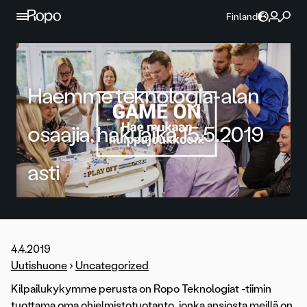
Jatka sisältöön
Finland
Haemme teknologia-alan
osaajia, hakuaika 15.5.2019
asti
4.4.2019
Uutishuone
›
Uncategorized
Kilpailukykymme perusta on Ropo Teknologiat -tiimin
tuottama oma ohjelmistotuotanto, jonka ansiosta meillä on