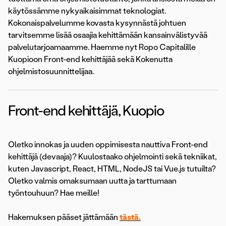
käytössämme nykyaikaisimmat teknologiat.
Kokonaispalvelumme kovasta kysynnästä johtuen
tarvitsemme lisää osaajia kehittämään kansainvälistyvää
palvelutarjoamaamme. Haemme nyt Ropo Capitalille
Kuopioon Front-end kehittäjää sekä Kokenutta
ohjelmistosuunnittelijaa.
Front-end kehittäjä, Kuopio
Oletko innokas ja uuden oppimisesta nauttiva Front-end
kehittäjä (devaaja)? Kuulostaako ohjelmointi sekä tekniikat,
kuten Javascript, React, HTML, NodeJS tai Vue.js tutuilta?
Oletko valmis omaksumaan uutta ja tarttumaan
työntouhuun? Hae meille!
Hakemuksen pääset jättämään
tästä.