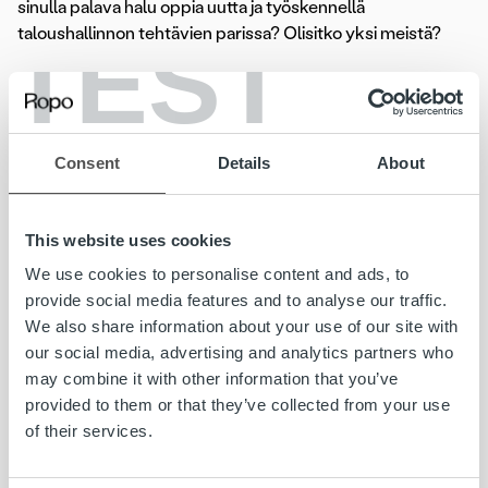
sinulla palava halu oppia uutta ja työskennellä
taloushallinnon tehtävien parissa? Olisitko yksi meistä?
TEST
Hakuaika 21.1.2018 asti
Lue koko ilmoitus»
Consent
Details
About
Lasku on iloinen asia. Kun yritys saa myymästään tavarasta
This website uses cookies
tai palvelusta rahansa, pyörii yrityksen lisäksi koko
yhteiskunta. Meidän tehtävämme on huolehtia yritysten
We use cookies to personalise content and ads, to
laskutuksesta kokonaisuutena. Joka 6. Suomessa lähtevä
provide social media features and to analyse our traffic.
lasku välitetään meidän kauttamme ja kuukausittain yli 8
We also share information about your use of our site with
000 yritystä luottaa palveluihimme. Vahvuutemme
our social media, advertising and analytics partners who
perustuu kykyymme kasvaa ja kehittyä yksilöinä sekä
may combine it with other information that you’ve
yhtenä joukkueena.
provided to them or that they’ve collected from your use
of their services.
www.ropocapital.fi/rekrytointi