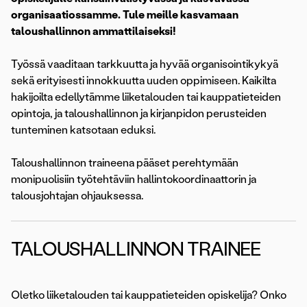
organisaatiossamme. Tule meille kasvamaan
taloushallinnon ammattilaiseksi!
Työssä vaaditaan tarkkuutta ja hyvää organisointikykyä
sekä erityisesti innokkuutta uuden oppimiseen. Kaikilta
hakijoilta edellytämme liiketalouden tai kauppatieteiden
opintoja, ja taloushallinnon ja kirjanpidon perusteiden
tunteminen katsotaan eduksi.
Taloushallinnon traineena pääset perehtymään
monipuolisiin työtehtäviin hallintokoordinaattorin ja
talousjohtajan ohjauksessa.
TALOUSHALLINNON TRAINEE
Oletko liiketalouden tai kauppatieteiden opiskelija? Onko