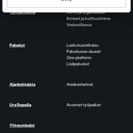
Tietoa meistä
Johto ja organisaatio
Ihmiset ja kulttuurimme
Vastuullisuus
Palvelut
Laskutusratkaisu
Palveluosa-alueet
One platform
Lisäpalvelut
Ajankohtaista
Asiakastarinat
Ura Ropolla
Avoimet työpaikat
Yhteystiedot