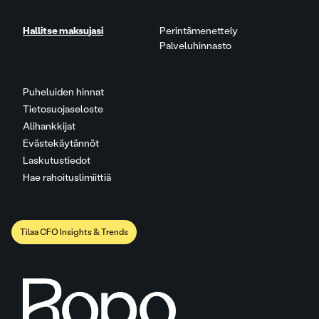
Hallitse maksujasi
Perintämenettely
Palveluhinnasto
Puheluiden hinnat
Tietosuojaseloste
Alihankkijat
Evästekäytännöt
Laskutustiedot
Hae rahoituslimiittiä
Tilaa CFO Insights & Trends