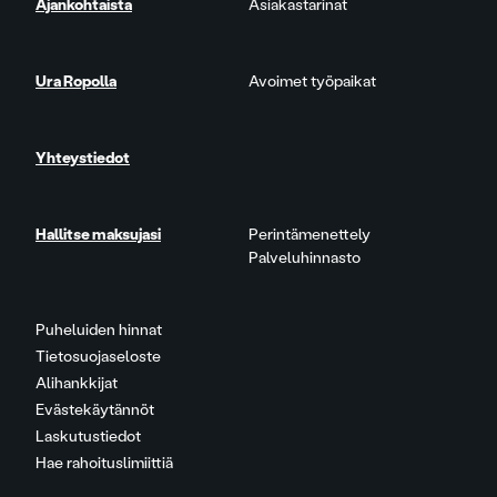
Ajankohtaista
Asiakastarinat
Ura Ropolla
Avoimet työpaikat
Yhteystiedot
Hallitse maksujasi
Perintämenettely
Palveluhinnasto
Puheluiden hinnat
Tietosuojaseloste
Alihankkijat
Evästekäytännöt
Laskutustiedot
Hae rahoituslimiittiä