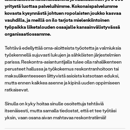
yritystä luottaa palveluihimme. Kokonaispalvelumme
kovasta kysynnästä johtuen ropolaisten joukko kasvaa
vauhdilla, ja meillä on ilo tarjota mielenkiintoinen
työpaikka liiketalouden osaajalle kansainvälistyvässä
organisaatiossamme.
Tehtävä edellyttää oma-aloitteista työotetta ja valmiuksia
työskennellä sujuvasti lukujen ja sähköisten järjestelmien
parissa. Reskontra-asiantuntijalla tulee olla rahaliikenteen
perusteet hallussa ja työkokemus reskontranhoitoon tai
maksuliikenteeseen liittyvistä asioista katsotaan eduksi,
mutta ennen kaikkea asenne ja kipinä uuden oppimiseen
ratkaisevat.
Sinulla on kyky hoitaa sinulle osoitettuja tehtäviä
itsenäisesti, mutta samalla tiedostat, että et tee työtäsi
yksin, vaan osana aivan mahtavaa reskontratiimiä!