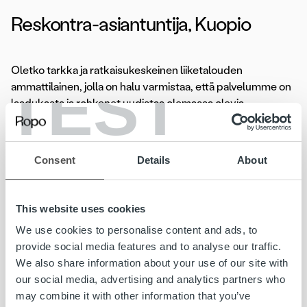
Reskontra-asiantuntija, Kuopio
Oletko tarkka ja ratkaisukeskeinen liiketalouden
TEST
ammattilainen, jolla on halu varmistaa, että palvelumme on
laadukasta ja rohkenet uudistaa olemassa olevia
toimintatapoja? Olisitko yksi meistä? Hakemuksen pääset
jättämään
tästä.
Consent
Details
About
Hakuaika 23.12.2018 asti
Lue koko ilmoitus»
This website uses cookies
We use cookies to personalise content and ads, to
provide social media features and to analyse our traffic.
Lasku on iloinen asia. Kun yritys saa myymästään tavarasta
We also share information about your use of our site with
tai palvelusta rahansa, pyörii yrityksen lisäksi koko
our social media, advertising and analytics partners who
yhteiskunta. Meidän tehtävämme on huolehtia yritysten
may combine it with other information that you’ve
laskutuksesta kokonaisuutena. Joka 6. Suomessa lähtevä