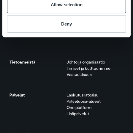
Palvelut
Allow selection
Tietoa meistä
Deny
Tietoa meistä
Johto ja organisaatio
Ihmiset ja kulttuurimme
Vastuullisuus
Palvelut
Laskutusratkaisu
Palveluosa-alueet
One platform
Lisäpalvelut