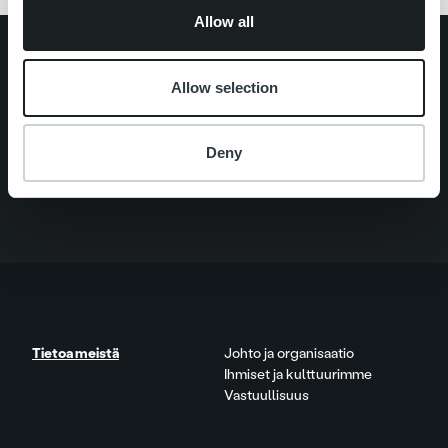
Allow all
Search for:
Allow selection
Pikalinkit
Yhteystiedot
Ura Ropolla
Palvelut
Deny
Tietoa meistä
Tietoa meistä
Johto ja organisaatio
Ihmiset ja kulttuurimme
Vastuullisuus