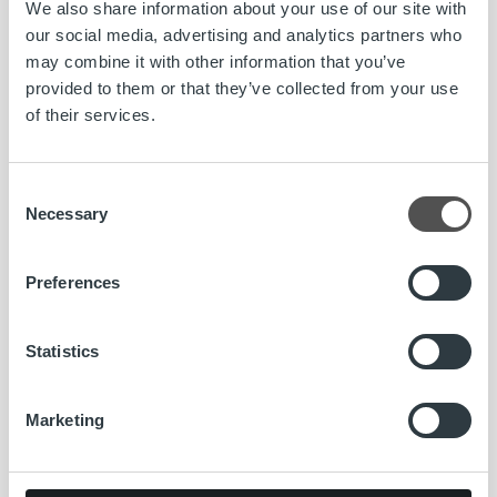
We also share information about your use of our site with
our social media, advertising and analytics partners who
may combine it with other information that you’ve
Lasku on iloinen asia. Kun yritys saa myymästään tavarasta
provided to them or that they’ve collected from your use
tai palvelusta rahansa, pyörii yrityksen lisäksi koko
of their services.
yhteiskunta. Meidän tehtävämme on huolehtia yritysten
laskutuksesta kokonaisuutena. Joka 6. Suomessa lähtevä
lasku välitetään meidän kauttamme ja kuukausittain yli 8
Consent
000 yritystä luottaa palveluihimme. Vahvuutemme
Necessary
Selection
perustuu kykyymme kasvaa ja kehittyä yksilöinä sekä
yhtenä joukkueena.
Preferences
www.ropocapital.fi/rekrytointi
Statistics
asiakasneuvoja
Avoimet työpaikat
Porvoo
Marketing
rekrytointi