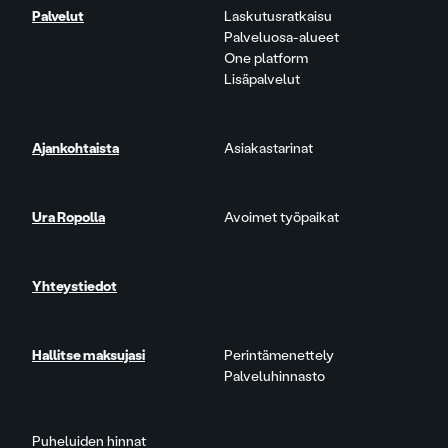
Palvelut
Laskutusratkaisu
Palveluosa-alueet
One platform
Lisäpalvelut
Ajankohtaista
Asiakastarinat
Ura Ropolla
Avoimet työpaikat
Yhteystiedot
Hallitse maksujasi
Perintämenettely
Palveluhinnasto
Puheluiden hinnat