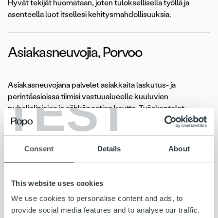
Hyvät tekijät huomataan, joten tuloksellisella työllä ja
asenteella luot itsellesi kehitysmahdollisuuksia.
Asiakasneuvojia, Porvoo
Asiakasneuvojana palvelet asiakkaita laskutus- ja
TEST
perintäasioissa tiimisi vastuualueelle kuuluvien
puhelinlinjojen ja sähköpostien kautta. Työskentelet
tavoitteellisella otteella ja olet asiakkaan näkökulmasta
nopeasti tavoitettavissa oleva asiantuntija, joka on aina
valmis auttamaan.
Consent
Details
About
Hakemuksen pääset jättämään
tästä.
This website uses cookies
Hakuaika 10.2.2019 asti
We use cookies to personalise content and ads, to
provide social media features and to analyse our traffic.
Lue koko ilmoitus»