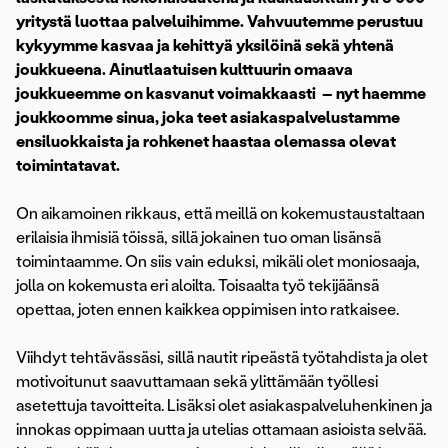
yritystä luottaa palveluihimme. Vahvuutemme perustuu
kykyymme kasvaa ja kehittyä yksilöinä sekä yhtenä
joukkueena. Ainutlaatuisen kulttuurin omaava
joukkueemme on kasvanut voimakkaasti – nyt haemme
joukkoomme sinua, joka teet asiakaspalvelustamme
ensiluokkaista ja rohkenet haastaa olemassa olevat
toimintatavat.
On aikamoinen rikkaus, että meillä on kokemustaustaltaan
erilaisia ihmisiä töissä, sillä jokainen tuo oman lisänsä
toimintaamme. On siis vain eduksi, mikäli olet moniosaaja,
jolla on kokemusta eri aloilta. Toisaalta työ tekijäänsä
opettaa, joten ennen kaikkea oppimisen into ratkaisee.
Viihdyt tehtävässäsi, sillä nautit ripeästä työtahdista ja olet
motivoitunut saavuttamaan sekä ylittämään työllesi
asetettuja tavoitteita. Lisäksi olet asiakaspalveluhenkinen ja
innokas oppimaan uutta ja utelias ottamaan asioista selvää.