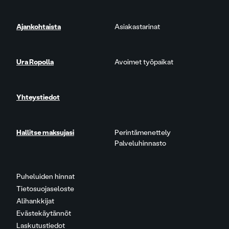
Ajankohtaista
Asiakastarinat
Ura Ropolla
Avoimet työpaikat
Yhteystiedot
Hallitse maksujasi
Perintämenettely
Palveluhinnasto
Puheluiden hinnat
Tietosuojaseloste
Alihankkijat
Evästekäytännöt
Laskutustiedot