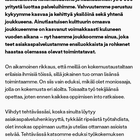
yritystä luottaa palveluihimme. Vahvuutemme perustuu
kykyymme kasvaa ja kehittyä yksilöinä sekä yhtenä
joukkueena. Ainutlaatuisen kulttuurin omaava
joukkueemme on kasvanut voimakkaasti kuluneen
vuoden aikana – nyt haemme joukkoomme sinua, joka
teet asiakaspalvelustamme ensiluokkaista ja rohkenet
haastaa olemassa olevat toimintatavat.
On aikamoinen rikkaus, että meillä on kokemustaustaltaan
erilaisia ihmisiä töissä, sillä jokainen tuo oman lisänsä
toimintaamme. On siis vain eduksi, mikäli olet moniosaaja,
jolla on kokemusta eri aloilta. Toisaalta työ tekijäänsä
opettaa, joten ennen kaikkea oppimisen into ratkaisee.
Viihdyt tehtävässäsi, koska sinulta löytyy
asiakaspalveluhenkisyyttä, tykkäät ripeästä työtahdista,
olet innokas oppimaan uutta ja utelias ottamaan asioista
selvää. Tehtävässä katsomme eduksi työkokemuksen