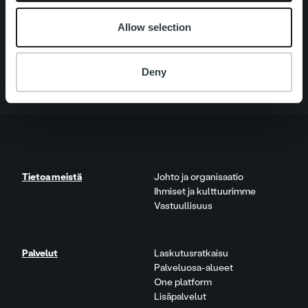
Pikalinkit
Yhteystiedot
Ura Ropolla
Allow selection
Palvelut
Tietoa meistä
Deny
Tietoa meistä
Johto ja organisaatio
Ihmiset ja kulttuurimme
Vastuullisuus
Palvelut
Laskutusratkaisu
Palveluosa-alueet
One platform
Lisäpalvelut