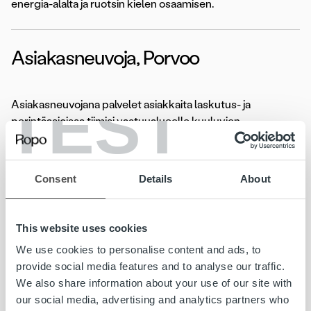
energia-alalta ja ruotsin kielen osaamisen.
Asiakasneuvoja, Porvoo
TEST
Asiakasneuvojana palvelet asiakkaita laskutus- ja
perintäasioissa tiimisi vastuualueelle kuuluvien
puhelinlinjojen ja sähköpostien kautta. Olet asiakkaan
näkökulmasta asiantuntija, joka on nopeasti tavoitettavissa
ja aina valmis auttamaan.
Consent
Details
About
Hakuaika 11.4.2018 asti
This website uses cookies
Lue koko ilmoitus»
We use cookies to personalise content and ads, to
provide social media features and to analyse our traffic.
We also share information about your use of our site with
Lasku on iloinen asia. Kun yritys saa myymästään tavarasta
our social media, advertising and analytics partners who
tai palvelusta rahansa, pyörii yrityksen lisäksi koko