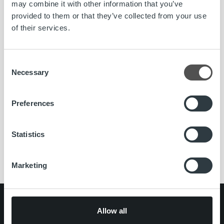
may combine it with other information that you’ve
yhteiskunta. Meidän tehtävämme on huolehtia yritysten
provided to them or that they’ve collected from your use
laskutuksesta kokonaisuutena. Joka 6. Suomessa lähtevä
of their services.
lasku välitetään meidän kauttamme ja kuukausittain yli 8
000 yritystä luottaa palveluihimme. Vahvuutemme
perustuu kykyymme kasvaa ja kehittyä yksilöinä sekä
Consent
yhtenä joukkueena.
Necessary
Selection
www.ropocapital.fi/rekrytointi
Preferences
asiakasneuvoja
Avoimet työpaikat
Porvoo
Statistics
rekrytointi
Marketing
Search for:
Allow all