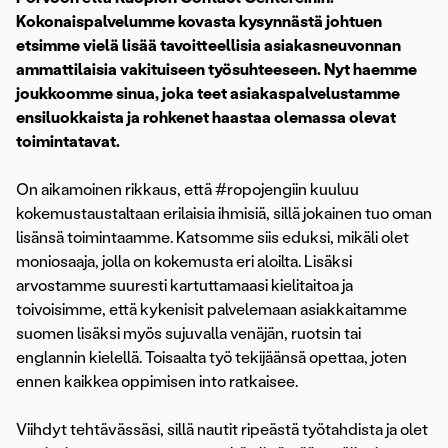
Kokonaispalvelumme kovasta kysynnästä johtuen
etsimme vielä lisää tavoitteellisia asiakasneuvonnan
ammattilaisia vakituiseen työsuhteeseen. N
yt haemme
joukkoomme sinua, joka teet asiakaspalvelustamme
ensiluokkaista ja rohkenet haastaa olemassa olevat
toimintatavat.
On aikamoinen rikkaus, että #ropojengiin kuuluu
kokemustaustaltaan erilaisia ihmisiä, sillä jokainen tuo oman
lisänsä toimintaamme. Katsomme siis eduksi, mikäli olet
moniosaaja, jolla on kokemusta eri aloilta. Lisäksi
arvostamme suuresti kartuttamaasi kielitaitoa ja
toivoisimme, että kykenisit palvelemaan asiakkaitamme
suomen lisäksi myös sujuvalla venäjän, ruotsin tai
englannin kielellä. Toisaalta työ tekijäänsä opettaa, joten
ennen kaikkea oppimisen into ratkaisee.
Viihdyt tehtävässäsi, sillä nautit ripeästä työtahdista ja olet