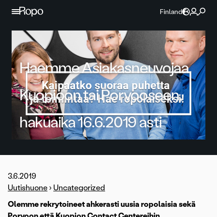
Jatka sisältöön
Finland
Haemme Asiakasneuvojaa
Kuopioon tai Porvooseen,
hakuaika 16.6.2019 asti
3.6.2019
Uutishuone
›
Uncategorized
Olemme rekrytoineet ahkerasti uusia ropolaisia sekä
Porvoon että Kuopion Contact Centereihin.