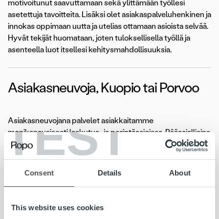
motivoitunut saavuttamaan sekä ylittämään työllesi
asetettuja tavoitteita. Lisäksi olet asiakaspalveluhenkinen ja
innokas oppimaan uutta ja utelias ottamaan asioista selvää.
Hyvät tekijät huomataan, joten tuloksellisella työllä ja
asenteella luot itsellesi kehitysmahdollisuuksia.
Asiakasneuvoja, Kuopio tai Porvoo
TEST
Asiakasneuvojana palvelet asiakkaitamme
monikanavaisesti laskutus- ja perintäasioissa. Pääasiallisina
työvälineinäsi toimivat puhelin, sähköposti sekä chat.
Työskentelet tavoitteellisella otteella osana mahtavaa
tiimiä ja vain oma mielenkiintosi on oppimisesi rajana!
Consent
Details
About
Asiakkaan näkökulmasta olet nopeasti tavoitettavissa
oleva asiantuntija, joka on aina valmis auttamaan.
This website uses cookies
Hakemuksen pääset jättämään
tästä.