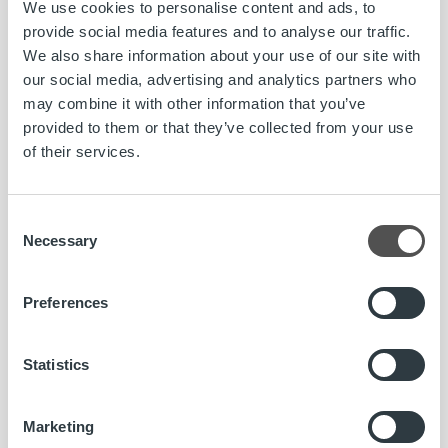
We use cookies to personalise content and ads, to
provide social media features and to analyse our traffic.
Hakuaika 16.6.2019 asti
We also share information about your use of our site with
our social media, advertising and analytics partners who
Lue koko ilmoitus»
may combine it with other information that you’ve
provided to them or that they’ve collected from your use
of their services.
Lasku on iloinen asia. Kun yritys saa myymästään tavarasta
tai palvelusta rahansa, pyörii yrityksen lisäksi koko
yhteiskunta. Meidän tehtävämme on huolehtia yritysten
Consent
laskutuksesta kokonaisuutena. Joka 6. Suomessa lähtevä
Necessary
Selection
lasku välitetään meidän kauttamme ja kuukausittain yli 8
000 yritystä luottaa palveluihimme. Vahvuutemme
perustuu kykyymme kasvaa ja kehittyä yksilöinä sekä
Preferences
yhtenä joukkueena.
Statistics
www.ropocapital.fi/rekrytointi
Marketing