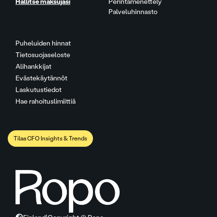
Hallitse maksujasi
Perintämenettely
Palveluhinnasto
Puheluiden hinnat
Tietosuojaseloste
Alihankkijat
Evästekäytännöt
Laskutustiedot
Hae rahoituslimiittiä
Tilaa CFO Insights & Trends