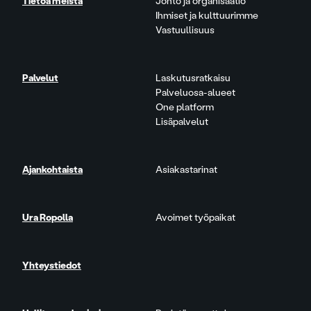
Tietoa meistä
Johto ja organisaatio
Ihmiset ja kulttuurimme
Vastuullisuus
Palvelut
Laskutusratkaisu
Palveluosa-alueet
One platform
Lisäpalvelut
Ajankohtaista
Asiakastarinat
Ura Ropolla
Avoimet työpaikat
Yhteystiedot