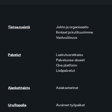
Tietoa meistä
Johto ja organisaatio
Ihmiset ja kulttuurimme
Vastuullisuus
Palvelut
Laskutusratkaisu
Palveluosa-alueet
One platform
Lisäpalvelut
Ajankohtaista
Asiakastarinat
Ura Ropolla
Avoimet työpaikat