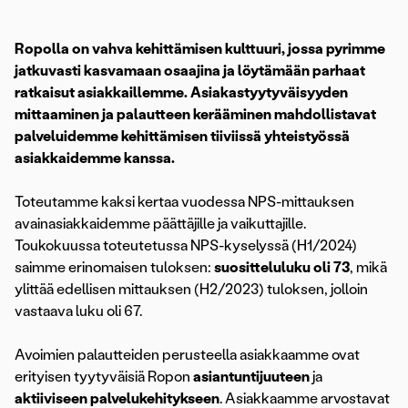
Ropolla on vahva kehittämisen kulttuuri, jossa pyrimme
jatkuvasti kasvamaan osaajina ja löytämään parhaat
ratkaisut asiakkaillemme. Asiakastyytyväisyyden
mittaaminen ja palautteen kerääminen mahdollistavat
palveluidemme kehittämisen tiiviissä yhteistyössä
asiakkaidemme kanssa.
Toteutamme kaksi kertaa vuodessa NPS-mittauksen
avainasiakkaidemme päättäjille ja vaikuttajille.
Toukokuussa toteutetussa NPS-kyselyssä (H1/2024)
saimme erinomaisen tuloksen:
suositteluluku oli 73
, mikä
ylittää edellisen mittauksen (H2/2023) tuloksen, jolloin
vastaava luku oli 67.
Avoimien palautteiden perusteella asiakkaamme ovat
erityisen tyytyväisiä Ropon
asiantuntijuuteen
ja
aktiiviseen palvelukehitykseen
. Asiakkaamme arvostavat