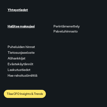
Yhteystiedot
Hallitse maksujasi
Perintämenettely
Palveluhinnasto
Puheluiden hinnat
Tietosuojaseloste
Alihankkijat
Evästekäytännöt
Laskutustiedot
Hae rahoituslimiittiä
Tilaa CFO Insights & Trends