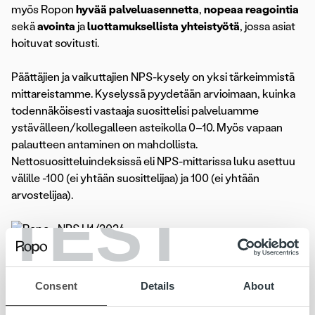
myös Ropon
hyvää palveluasennetta
,
nopeaa reagointia
sekä
avointa
ja
luottamuksellista yhteistyötä
, jossa asiat
hoituvat sovitusti.
Päättäjien ja vaikuttajien NPS-kysely on yksi tärkeimmistä
mittareistamme. Kyselyssä pyydetään arvioimaan, kuinka
todennäköisesti vastaaja suosittelisi palveluamme
ystävälleen/kollegalleen asteikolla 0–10. Myös vapaan
palautteen antaminen on mahdollista.
Nettosuositteluindeksissä eli NPS-mittarissa luku asettuu
välille -100 (ei yhtään suosittelijaa) ja 100 (ei yhtään
arvostelijaa).
TEST
Poimintoja avoimista palautteisesta:
Consent
Details
About
• Ropon asiantuntijat ymmärtävät liiketoimintamme,
asiakkaamme ja meidät. Myös järjestelmien kehittyminen