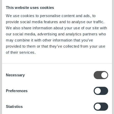
sekä meidän että loppuasiakkaan näkökulmasta on
This website uses cookies
vauhdikasta ja toimintatapoja helpottavaa.
We use cookies to personalise content and ads, to
• Yhteistyö toimii ja Ropo toimii luotettavana kumppanina.
provide social media features and to analyse our traffic.
Järjestelmäkehityksen ketteryys on ehdoton valtti.
We also share information about your use of our site with
• Todella hyvää yhteistyötä. Avoin, luottamuksellinen
our social media, advertising and analytics partners who
suhde. Nopea reagointi kysymyksiin.
may combine it with other information that you’ve
• Asiat toteutuvat sovitusti. Asiointi yhteyshenkilöiden
provided to them or that they’ve collected from your use
kanssa sujuu erinomaisesti.
of their services.
• Kaikki sujuu hyvin yhteistyössä. Vastaukset saan aina
todella nopeasti Ropon päästä sekä asiakaspalvelusta että
yhteyshenkilöiltämme.
Consent
• Olen tyytyväinen yhteistyöhön, teidän osaamiseenne,
Necessary
Selection
teidän aktiiviseen kehittämiseen ja siihen, että teidän
kanssa asiat etenee miellyttävästi ja helposti.
Preferences
• Yhteistyö kanssanne sujuu hienosti! Ropo reagoi nopeasti
tarpeisiimme ja kehittää palveluita kanssamme aktiivisesti
eteenpäin.
Statistics
• Yhteistyö on sujuvaa. Asioita hoidetaan hienosti ja hyvällä