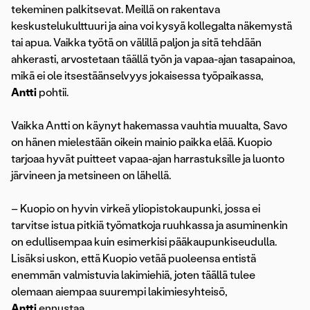
tekeminen palkitsevat. Meillä on rakentava
keskustelukulttuuri ja aina voi kysyä kollegalta näkemystä
tai apua. Vaikka työtä on välillä paljon ja sitä tehdään
ahkerasti, arvostetaan täällä työn ja vapaa-ajan tasapainoa,
mikä ei ole itsestäänselvyys jokaisessa työpaikassa,
Antti
pohtii.
Vaikka Antti on käynyt hakemassa vauhtia muualta, Savo
on hänen mielestään oikein mainio paikka elää. Kuopio
tarjoaa hyvät puitteet vapaa-ajan harrastuksille ja luonto
järvineen ja metsineen on lähellä.
– Kuopio on hyvin virkeä yliopistokaupunki, jossa ei
tarvitse istua pitkiä työmatkoja ruuhkassa ja asuminenkin
on edullisempaa kuin esimerkisi pääkaupunkiseudulla.
Lisäksi uskon, että Kuopio vetää puoleensa entistä
enemmän valmistuvia lakimiehiä, joten täällä tulee
olemaan aiempaa suurempi lakimiesyhteisö,
Antti
ennustaa.