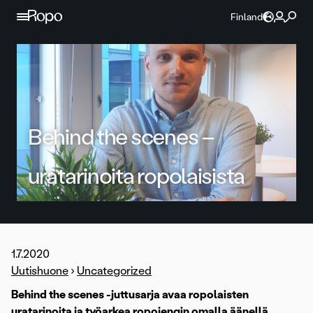
Jatka sisältöön
Finland
Behind the scenes –
uratarinoita ropolaisista
1.7.2020
Uutishuone
›
Uncategorized
Behind the scenes -juttusarja avaa ropolaisten
uratarinoita ja työarkea ropojengin omalla äänellä.