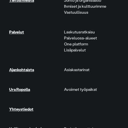
Tietoa meistä
Johto ja organisaatio
Ihmiset ja kulttuurimme
Vastuullisuus
Palvelut
Laskutusratkaisu
Palveluosa-alueet
One platform
Lisäpalvelut
Ajankohtaista
Asiakastarinat
Ura Ropolla
Avoimet työpaikat
Yhteystiedot