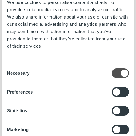
We use cookies to personalise content and ads, to
Millaisia työtehtäviä lakimiehet tekevät Ropolla?
provide social media features and to analyse our traffic.
We also share information about your use of our site with
– Työ on hyvin monipuolista eikä ikinä voi tietää etukäteen,
our social media, advertising and analytics partners who
mitä päivä tuo tullessaan. Paneudumme muuan muassa
may combine it with other information that you’ve
hankalimpiin perintä-, maksukyvyttömyys-, tietosuoja- ja
provided to them or that they’ve collected from your use
sopimusasioihin. Lisäksi tehtäviimme kuuluu sisäisten
of their services.
prosessien lainmukaisuuden varmistaminen sekä sisäinen
konsultointi ja henkilöstön kouluttaminen lakiasioissa.
Consent
Vastuullamme on myös mahdollisten reklamaatioiden ja
Necessary
Selection
oikeudenkäyntien hoitaminen. Työtehtävämme ovat
pääasiassa sellaisia, että niiden hoitaminen onnistuu myös
etänä, vaikkapa kesämökiltä käsin,
Antti
kuvailee.
Preferences
Statistics
Mitä lakimiehen tehtävässä menestyminen vaatii?
Marketing
– Lakimiehellä pitää olla hyvät vuorovaikutustaidot sekä