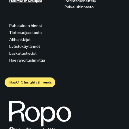
Hallitse maksujasi
Perintämenettely
Palveluhinnasto
Puheluiden hinnat
Tietosuojaseloste
Alihankkijat
Evästekäytännöt
Laskutustiedot
Hae rahoituslimiittiä
Tilaa CFO Insights & Trends