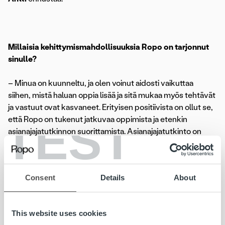
Millaisia kehittymismahdollisuuksia Ropo on tarjonnut
sinulle?
– Minua on kuunneltu, ja olen voinut aidosti vaikuttaa
siihen, mistä haluan oppia lisää ja sitä mukaa myös tehtävät
ja vastuut ovat kasvaneet. Erityisen positiivista on ollut se,
TEST
että Ropo on tukenut jatkuvaa oppimista ja etenkin
asianajajatutkinnon suorittamista. Asianajajatutkinto on
Suomen Asianajajaliiton järjestämä tutkinto, jonka
suorittaminen on yksi tapa saada käytännön
tuomioistuinasioissa tarvittava oikeudenkäyntiasiamiehen
Consent
Details
About
pätevyys. Tämä on ollut hyvin keskeinen asia, jolla minun ja
kollegani kehittymistä on tuettu Ropolla,
Antti
kertoo.
This website uses cookies