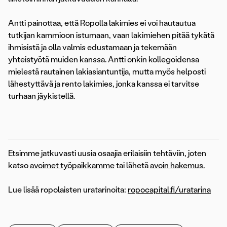
Antti painottaa, että Ropolla lakimies ei voi hautautua
tutkijan kammioon istumaan, vaan lakimiehen pitää tykätä
ihmisistä ja olla valmis edustamaan ja tekemään
yhteistyötä muiden kanssa. Antti onkin kollegoidensa
mielestä rautainen lakiasiantuntija, mutta myös helposti
lähestyttävä ja rento lakimies, jonka kanssa ei tarvitse
turhaan jäykistellä.
Etsimme jatkuvasti uusia osaajia erilaisiin tehtäviin, joten
katso
avoimet työpaikkamme
tai lähetä
avoin hakemus.
Lue lisää ropolaisten uratarinoita:
ropocapital.fi/uratarina