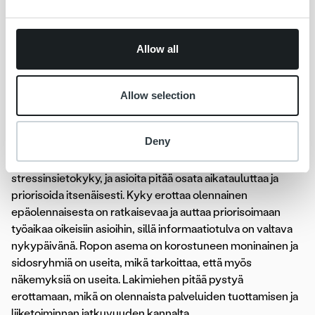
kirjallisessa että suullisessa viestinnässä. Työ vaatii myös
psykologista silmää, sillä asiat pitää osata esittää oikein ja
riittävän hienovaraisesti. Tällöin viestin perillemeno ja paras
Allow all
mahdollinen lopputulos on askelta lähempänä. Pitää
ymmärtää, kenelle puhuu ja huomioida kohderyhmä. Me
puhumme harvoin muille juristeille, joten meidän pitää
Allow selection
osata pukea oikeudelliset lakikoukerot ymmärrettävään
muotoon,
Antti
korostaa.
Deny
Antin mukaan lakimiehellä tulee olla hyvä
stressinsietokyky, ja asioita pitää osata aikatauluttaa ja
priorisoida itsenäisesti. Kyky erottaa olennainen
epäolennaisesta on ratkaisevaa ja auttaa priorisoimaan
työaikaa oikeisiin asioihin, sillä informaatiotulva on valtava
nykypäivänä. Ropon asema on korostuneen moninainen ja
sidosryhmiä on useita, mikä tarkoittaa, että myös
näkemyksiä on useita. Lakimiehen pitää pystyä
erottamaan, mikä on olennaista palveluiden tuottamisen ja
liiketoiminnan jatkuvuuden kannalta.