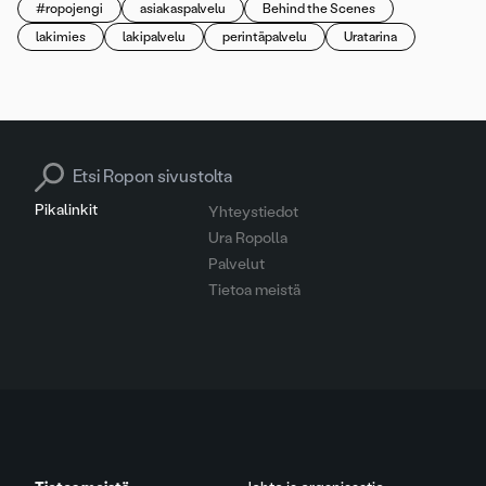
#ropojengi
asiakaspalvelu
Behind the Scenes
lakimies
lakipalvelu
perintäpalvelu
Uratarina
Search for:
Pikalinkit
Yhteystiedot
Ura Ropolla
Palvelut
Tietoa meistä