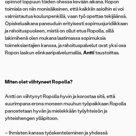
opinnot loppuun töiden ohessa kevään aikana. Ropon
toimiala on niin monisäikeinen, että kaikkiin asioihin ei voi
valmistautua koulunpenkillä, vaan työ opettaa tekijäänsä.
Opiskeluaikana paneuduin erityisesti sopimusjuridiikkaan
ja rahoituspuoleen, mistä on ollut etua Ropolla, sillä
lakimihenä olen mukana laatimassa sopimuksia
toimeksiantajien kanssa, ja rahoituspalvelut ovat yksi osa
Ropon laskun elinkaaripalvelumallia,
Antti
taustoittaa.
Miten olet viihtyneet Ropolla?
Antti on viihtynyt Ropolla hyvin ja korostaa sitä, että
suurimpana erona moneen muuhun työpaikkaan Ropolla
panostetaan hyvän ja mielekkään työyhteisön ja
yhteishengen ylläpitoon.
– Ihmisten kanssa työskenteleminen ja yhdessä