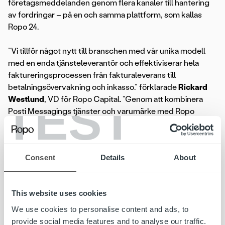
företagsmeddelanden genom flera kanaler till hantering
av fordringar – på en och samma plattform, som kallas
Ropo 24.
”Vi tillför något nytt till branschen med vår unika modell
med en enda tjänsteleverantör och effektiviserar hela
faktureringsprocessen från fakturaleverans till
betalningsövervakning och inkasso.” förklarade
Rickard
TEST
Westlund
, VD för Ropo Capital. ”Genom att kombinera
Posti Messagings tjänster och varumärke med Ropo
Capital, bygger vi upp en stark marknadsposition och
strävar efter att bli marknadsledande inom hantering av
fakturans livscykel i Norden.”
Consent
Details
About
På grund av omprofileringen ändras det tidigare
företagsnamnet Posti Messaging till Ropo Capital
This website uses cookies
Messaging AB och Ropo Capital Messaging AS. Kontakt
och faktureringsuppgifter finns på Ropo Capital-
We use cookies to personalise content and ads, to
webbplatserna
ropocapital.no
och
ropocapital.se
.
provide social media features and to analyse our traffic.