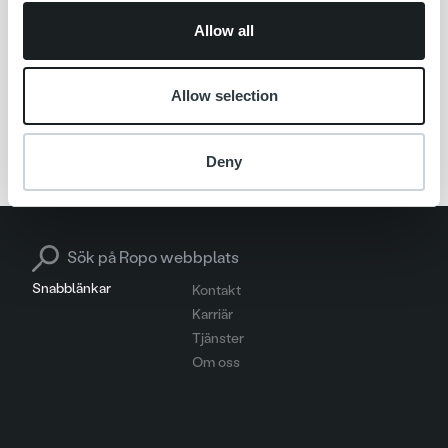
fakturans livscykel till 2023.
Allow all
Allow selection
Norge
posti messaging scandinavia
Pressmeddelande
Ropo Capital Group
Sverige
Deny
Search for:
Snabblänkar
Kontakt
Karriär
Tjänster
Om oss