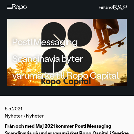
Hoppa till innehållet
Finland
Posti Messaging
Scandinavia byter
varumärke till Ropo Capital
5.5.2021
Nyheter
›
Nyheter
Från och med Maj 2021 kommer Posti Messaging
Scandinavia gå under varumärket Ropo Capital i Sverige