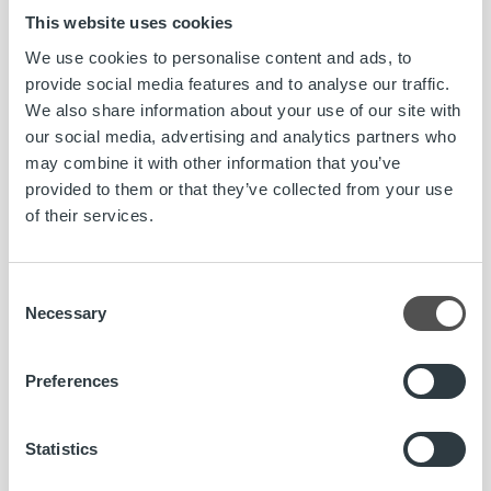
kassaflöden genom att få betalt snabbare. Det gör oss till
This website uses cookies
en intressant partner för såväl stora som små
We use cookies to personalise content and ads, to
organisationer”, avslutar Rickard Westlund.
provide social media features and to analyse our traffic.
We also share information about your use of our site with
För mer information, kontakta gärna:
our social media, advertising and analytics partners who
may combine it with other information that you’ve
Rickard Westlund, VD och Koncernchef
provided to them or that they’ve collected from your use
rickard.westlund@ropocapital.se
, +46 70 323 0256
of their services.
Jonas Ramstedt, VD, Sverige
Jonas.Ramstedt@ropocapital.se
, +46 70 314 3737
Consent
Necessary
Selection
Jenni Jantunen, Chief Brand and Communications Officer,
jenni.jantunen@ropocapital.fi
, + 358 44 756 9603
Preferences
Om Ropo Capital
Ropo Capital är marknadsledande inom faktura- och
Statistics
kredithantering i Finland och täcker hela värdekedjan för
kundfordringar. Vi är föregångare inom tekniska lösningar –