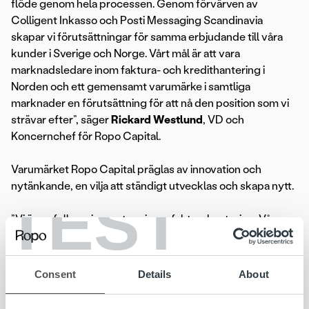
flöde genom hela processen. Genom förvärven av
Colligent Inkasso och Posti Messaging Scandinavia
skapar vi förutsättningar för samma erbjudande till våra
kunder i Sverige och Norge. Vårt mål är att vara
marknadsledare inom faktura- och kredithantering i
Norden och ett gemensamt varumärke i samtliga
marknader en förutsättning för att nå den position som vi
strävar efter”, säger
Rickard Westlund
, VD och
Koncernchef för Ropo Capital.
Varumärket Ropo Capital präglas av innovation och
nytänkande, en vilja att ständigt utvecklas och skapa nytt.
TEST
”Vi är en fullservicepartner inom fakturahantering. Vår
vision är att utmana hela idén med fakturering genom att
ständigt utveckla våra automatiserade och digitaliserade
tjänster. Genom vår tekniska plattform och med en unik
Consent
Details
About
och affärsdriven kultur hjälper vi våra kunder att öka
kundnöjdhet, sänka kostnader och att stärka sina