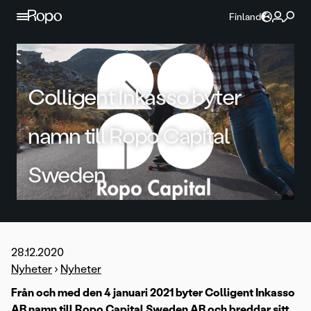
Hoppa till innehållet
Finland
Colligent Inkasso byter
namn till Ropo Capital
Sweden
28.12.2020
Nyheter
›
Nyheter
Från och med den 4 januari 2021 byter Colligent Inkasso
AB namn till Ropo Capital Sweden AB och breddar sitt