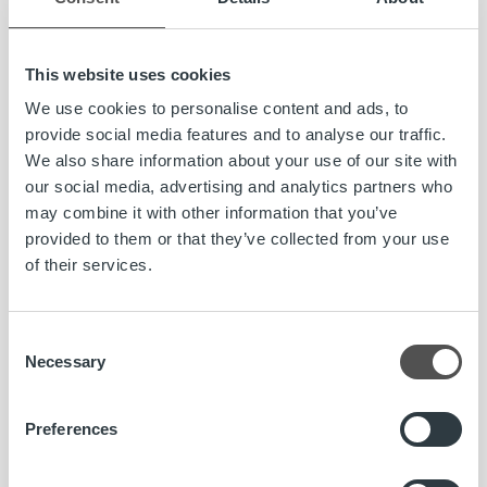
Tommi Linna, toimitusjohtaja, Valoo, p.
044 5577 555
,
tommi.linna@valoo.fi
This website uses cookies
We use cookies to personalise content and ads, to
Valoo
on suomalainen valokuituyhtiö, jonka missiona on
provide social media features and to analyse our traffic.
tehdä Suomesta kansainväliset mitat täyttävä
We also share information about your use of our site with
tietoyhteiskunta tuomalla valokuituun perustuva
our social media, advertising and analytics partners who
tiedonsiirtoyhteys mahdollisimman moneen
may combine it with other information that you’ve
suomalaistalouteen. Digitaalisessa maailmassa
provided to them or that they’ve collected from your use
valokuituyhteys on sähkön, veden ja viemäröinnin
of their services.
kaltainen osa perusinfrastruktuuria, johon jokaisella on
oikeus.
www.valoo.fi
.
Consent
Ropo Capital
on johtava laskun elinkaari- ja
Necessary
Selection
rahoituspalveluiden tarjoaja Suomessa. Palvelumme kattaa
koko laskun elinkaaren hallinnan laskujen välityksestä
reskontraan, saatavien hallintaan ja rahoitukseen.
Preferences
Kilpailemme Pohjoismaiden markkinoilla teknologisena
edelläkävijänä – toimintamallimme pohjautuu omaan