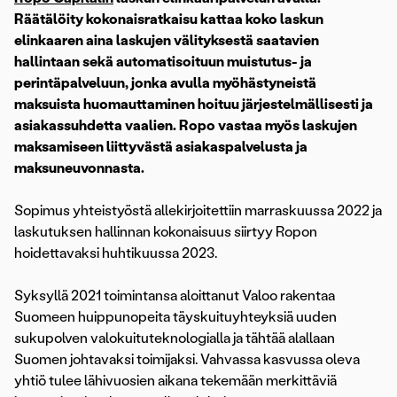
Räätälöity kokonaisratkaisu kattaa koko laskun
elinkaaren aina laskujen välityksestä saatavien
hallintaan sekä automatisoituun muistutus- ja
perintäpalveluun, jonka avulla myöhästyneistä
maksuista huomauttaminen hoituu järjestelmällisesti ja
asiakassuhdetta vaalien. Ropo vastaa myös laskujen
maksamiseen liittyvästä asiakaspalvelusta ja
maksuneuvonnasta.
Sopimus yhteistyöstä allekirjoitettiin marraskuussa 2022 ja
laskutuksen hallinnan kokonaisuus siirtyy Ropon
hoidettavaksi huhtikuussa 2023.
Syksyllä 2021 toimintansa aloittanut Valoo rakentaa
Suomeen huippunopeita täyskuituyhteyksiä uuden
sukupolven valokuituteknologialla ja tähtää alallaan
Suomen johtavaksi toimijaksi. Vahvassa kasvussa oleva
yhtiö tulee lähivuosien aikana tekemään merkittäviä