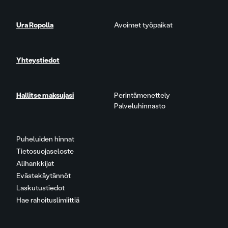
Ura Ropolla
Avoimet työpaikat
Yhteystiedot
Hallitse maksujasi
Perintämenettely
Palveluhinnasto
Puheluiden hinnat
Tietosuojaseloste
Alihankkijat
Evästekäytännöt
Laskutustiedot
Hae rahoituslimiittiä