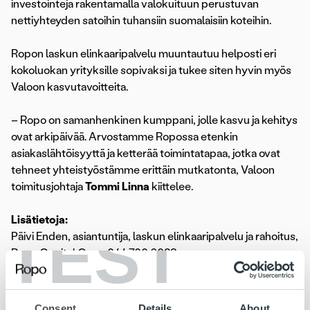
investointeja rakentamalla valokuituun perustuvan
nettiyhteyden satoihin tuhansiin suomalaisiin koteihin.
Ropon laskun elinkaaripalvelu muuntautuu helposti eri
kokoluokan yrityksille sopivaksi ja tukee siten hyvin myös
Valoon kasvutavoitteita.
– Ropo on samanhenkinen kumppani, jolle kasvu ja kehitys
ovat arkipäivää. Arvostamme Ropossa etenkin
asiakaslähtöisyyttä ja ketterää toimintatapaa, jotka ovat
tehneet yhteistyöstämme erittäin mutkatonta, Valoon
toimitusjohtaja
Tommi Linna
kiittelee.
Lisätietoja:
TEST
Päivi Enden, asiantuntija, laskun elinkaaripalvelu ja rahoitus,
Ropo Capital Oy, p.
044 700 6038
,
paivi.enden@ropocapital.fi
Jani Rönkkö, avainasiakaspäällikkö, Ropo Capital, p.
045
327 9528
,
jani.ronkko@ropocapital.fi
Consent
Details
About