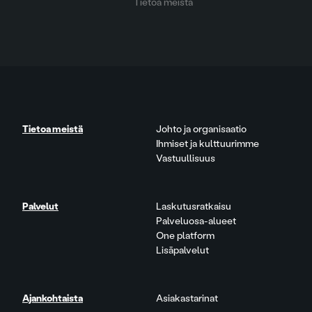
Tietoa meistä
Tietoa meistä
Johto ja organisaatio
Ihmiset ja kulttuurimme
Vastuullisuus
Palvelut
Laskutusratkaisu
Palveluosa-alueet
One platform
Lisäpalvelut
Ajankohtaista
Asiakastarinat