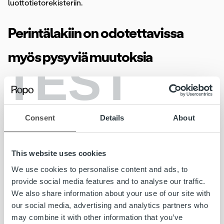
luottotietorekisteriin.
Perintälakiin on odotettavissa
myös pysyviä muutoksia
TEST
Oikeusministeriön työryhmän ehdotuksen mukaan
väliaikaisesta sääntelystä on tarkoitus tehdä pysyvää.
Ehdotuksen mukaan muiden kuin kuluttajasaatavien
Consent
Details
About
perintäkulut pidettäisiin pysyvästi alemmalla tasolla ja
lakiin lisättäisiin pysyvät säännökset mm.
kokonaiskuluvastuun enimmäismääristä ja perintätoimien
This website uses cookies
aikarajoista. Tavoitteena on parantaa yritysvelallisten
We use cookies to personalise content and ads, to
asemaa ja yhdenvertaista kohtelua sekä yhtenäistää
provide social media features and to analyse our traffic.
perintäalan käytäntöjä.
We also share information about your use of our site with
our social media, advertising and analytics partners who
Pysyvien muutosten on tarkoitus astua voimaan
may combine it with other information that you’ve
toukokuun alussa 2022 väliaikaisen perintälain