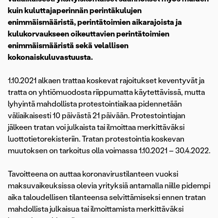
kuin kuluttajaperinnän perintäkulujen
enimmäismääristä, perintätoimien aikarajoista ja
kulukorvaukseen oikeuttavien perintätoimien
enimmäismääristä sekä velallisen
kokonaiskuluvastuusta.
1.10.2021 alkaen trattaa koskevat rajoitukset keventyvät ja
tratta on yhtiömuodosta riippumatta käytettävissä, mutta
lyhyintä mahdollista protestointiaikaa pidennetään
väliaikaisesti 10 päivästä 21 päivään. Protestointiajan
jälkeen tratan voi julkaista tai ilmoittaa merkittäväksi
luottotietorekisteriin. Tratan protestointia koskevan
muutoksen on tarkoitus olla voimassa 1.10.2021 – 30.4.2022.
Tavoitteena on auttaa koronavirustilanteen vuoksi
maksuvaikeuksissa olevia yrityksiä antamalla niille pidempi
aika taloudellisen tilanteensa selvittämiseksi ennen tratan
mahdollista julkaisua tai ilmoittamista merkittäväksi