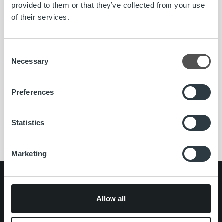
provided to them or that they’ve collected from your use
voimassaoloajan päätyttyä.
of their services.
Lainsäädännön muutokset ja viranomaisohjeet otetaan
aina huomioon palveluprosessissamme. Me huolehdimme,
Consent
että yrityksesi muistutus- ja perintäprosessi hoidetaan
Necessary
Selection
systemaattisesti, lain edellyttämällä tavalla ja
asiakassuhteitasi kunnioittaen.
Preferences
Statistics
#ropojengi
perintälaki
Ropo Capital
tratta
Marketing
Search for:
Allow all
Pikalinkit
Yhteystiedot
Ura Ropolla