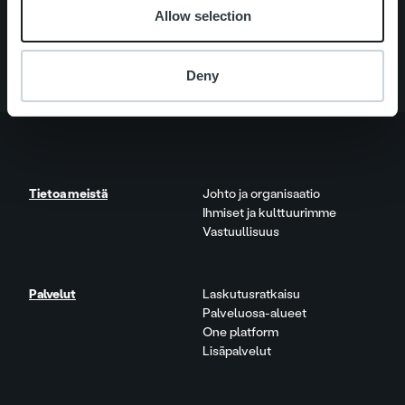
Palvelut
Allow selection
Tietoa meistä
Deny
Tietoa meistä
Johto ja organisaatio
Ihmiset ja kulttuurimme
Vastuullisuus
Palvelut
Laskutusratkaisu
Palveluosa-alueet
One platform
Lisäpalvelut