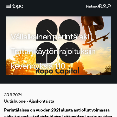
Jatka sisältöön
Finland
Väliaikainen perintälaki |
Tratan käytön rajoituksiin
kevennyksiä 1.10.
30.9.2021
Uutishuone
›
Ajankohtaista
Perintälaissa on vuoden 2021 alusta asti ollut voimassa
väliaikaisesti yksityiskohtaiset säännökset myös muiden