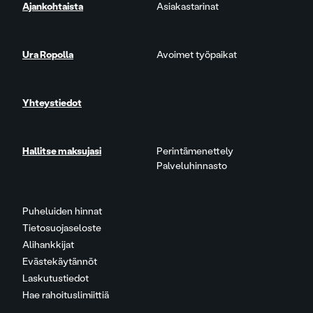
Ajankohtaista
Asiakastarinat
Ura Ropolla
Avoimet työpaikat
Yhteystiedot
Hallitse maksujasi
Perintämenettely
Palveluhinnasto
Puheluiden hinnat
Tietosuojaseloste
Alihankkijat
Evästekäytännöt
Laskutustiedot
Hae rahoituslimiittiä