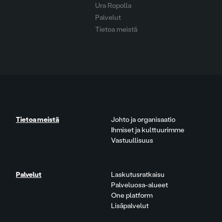
Ura Ropolla
Palvelut
Tietoa meistä
Tietoa meistä
Johto ja organisaatio
Ihmiset ja kulttuurimme
Vastuullisuus
Palvelut
Laskutusratkaisu
Palveluosa-alueet
One platform
Lisäpalvelut