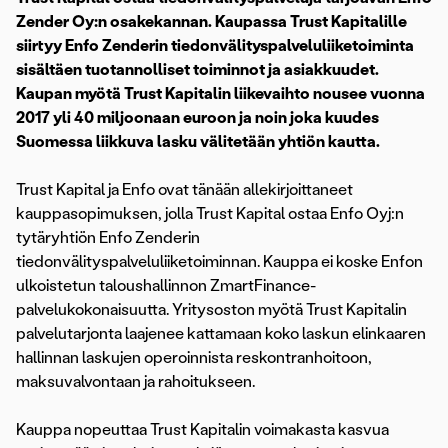
Zender Oy:n osakekannan. Kaupassa Trust Kapitalille
siirtyy Enfo Zenderin tiedonvälityspalveluliiketoiminta
sisältäen tuotannolliset toiminnot ja asiakkuudet.
Kaupan myötä Trust Kapitalin liikevaihto nousee vuonna
2017 yli 40 miljoonaan euroon ja noin joka kuudes
Suomessa liikkuva lasku välitetään yhtiön kautta.
Trust Kapital ja Enfo ovat tänään allekirjoittaneet
kauppasopimuksen, jolla Trust Kapital ostaa Enfo Oyj:n
tytäryhtiön Enfo Zenderin
tiedonvälityspalveluliiketoiminnan. Kauppa ei koske Enfon
ulkoistetun taloushallinnon ZmartFinance-
palvelukokonaisuutta. Yritysoston myötä Trust Kapitalin
palvelutarjonta laajenee kattamaan koko laskun elinkaaren
hallinnan laskujen operoinnista reskontranhoitoon,
maksuvalvontaan ja rahoitukseen.
Kauppa nopeuttaa Trust Kapitalin voimakasta kasvua