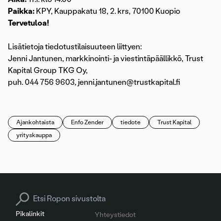
Paikka:
KPY, Kauppakatu 18, 2. krs, 70100 Kuopio
Tervetuloa!
Lisätietoja tiedotustilaisuuteen liittyen:
Jenni Jantunen, markkinointi- ja viestintäpäällikkö, Trust
Kapital Group TKG Oy,
puh. 044 756 9603, jenni.jantunen@trustkapital.fi
Ajankohtaista
Enfo Zender
tiedote
Trust Kapital
yrityskauppa
Search for:
Pikalinkit
Yhteystiedot