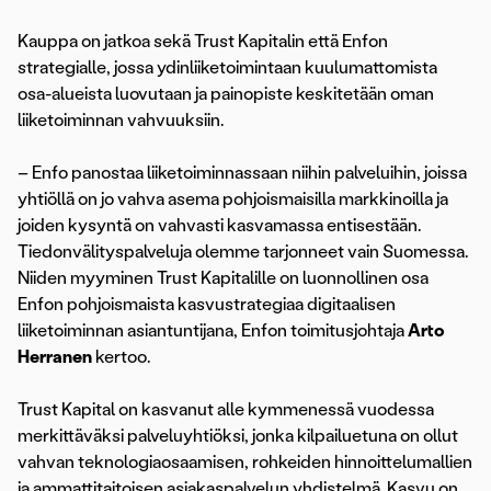
Kauppa on jatkoa sekä Trust Kapitalin että Enfon
strategialle, jossa ydinliiketoimintaan kuulumattomista
osa-alueista luovutaan ja painopiste keskitetään oman
liiketoiminnan vahvuuksiin.
– Enfo panostaa liiketoiminnassaan niihin palveluihin, joissa
yhtiöllä on jo vahva asema pohjoismaisilla markkinoilla ja
joiden kysyntä on vahvasti kasvamassa entisestään.
Tiedonvälityspalveluja olemme tarjonneet vain Suomessa.
Niiden myyminen Trust Kapitalille on luonnollinen osa
Enfon pohjoismaista kasvustrategiaa digitaalisen
liiketoiminnan asiantuntijana, Enfon toimitusjohtaja
Arto
Herranen
kertoo.
Trust Kapital on kasvanut alle kymmenessä vuodessa
merkittäväksi palveluyhtiöksi, jonka kilpailuetuna on ollut
vahvan teknologiaosaamisen, rohkeiden hinnoittelumallien
ja ammattitaitoisen asiakaspalvelun yhdistelmä. Kasvu on