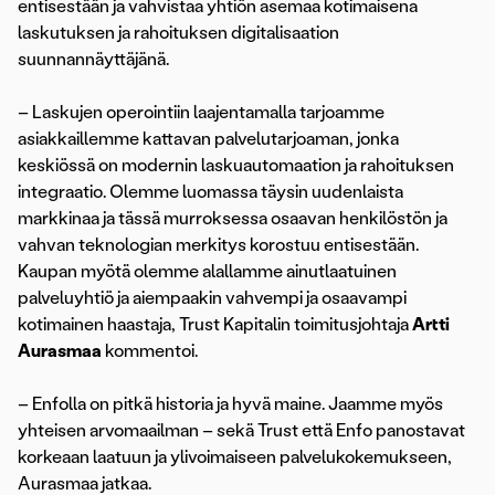
entisestään ja vahvistaa yhtiön asemaa kotimaisena
laskutuksen ja rahoituksen digitalisaation
suunnannäyttäjänä.
– Laskujen operointiin laajentamalla tarjoamme
asiakkaillemme kattavan palvelutarjoaman, jonka
keskiössä on modernin laskuautomaation ja rahoituksen
integraatio. Olemme luomassa täysin uudenlaista
markkinaa ja tässä murroksessa osaavan henkilöstön ja
vahvan teknologian merkitys korostuu entisestään.
Kaupan myötä olemme alallamme ainutlaatuinen
palveluyhtiö ja aiempaakin vahvempi ja osaavampi
kotimainen haastaja, Trust Kapitalin toimitusjohtaja
Artti
Aurasmaa
kommentoi.
– Enfolla on pitkä historia ja hyvä maine. Jaamme myös
yhteisen arvomaailman – sekä Trust että Enfo panostavat
korkeaan laatuun ja ylivoimaiseen palvelukokemukseen,
Aurasmaa jatkaa.