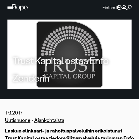
Jatka sisältöön
Finland
Trust Kapital ostaa Enfo
Zenderin
17.1.2017
Uutishuone
›
Ajankohtaista
Laskun elinkaari- ja rahoituspalveluihin erikoistunut
Trust Kapital ostaa tiedonvälityspalveluja tarjoavan Enfo