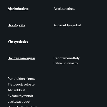
Ajankohtaista
Asiakastarinat
Ura Ropolla
Avoimet työpaikat
Yhteystiedot
Hallitse maksujasi
Perintämenettely
Palveluhinnasto
Puheluiden hinnat
Tietosuojaseloste
Alihankkijat
Evästekäytännöt
Laskutustiedot