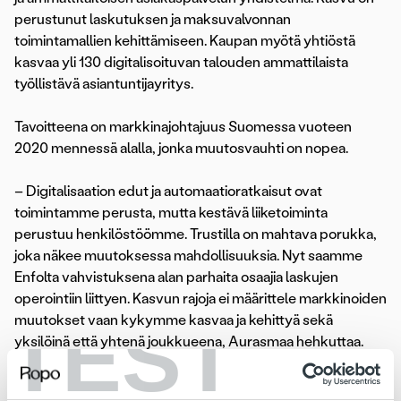
perustunut laskutuksen ja maksuvalvonnan
toimintamallien kehittämiseen. Kaupan myötä yhtiöstä
kasvaa yli 130 digitalisoituvan talouden ammattilaista
työllistävä asiantuntijayritys.
Tavoitteena on markkinajohtajuus Suomessa vuoteen
2020 mennessä alalla, jonka muutosvauhti on nopea.
– Digitalisaation edut ja automaatioratkaisut ovat
toimintamme perusta, mutta kestävä liiketoiminta
perustuu henkilöstöömme. Trustilla on mahtava porukka,
joka näkee muutoksessa mahdollisuuksia. Nyt saamme
Enfolta vahvistuksena alan parhaita osaajia laskujen
operointiin liittyen. Kasvun rajoja ei määrittele markkinoiden
TEST
muutokset vaan kykymme kasvaa ja kehittyä sekä
yksilöinä että yhtenä joukkueena, Aurasmaa hehkuttaa.
KPY merkittäväksi vähemmistöosakkaaksi