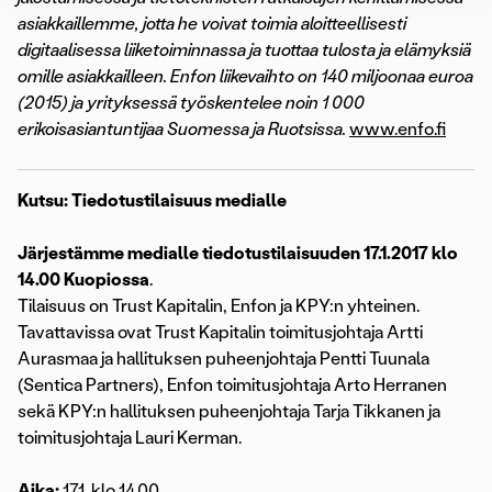
asiakkaillemme, jotta he voivat toimia aloitteellisesti
digitaalisessa liiketoiminnassa ja tuottaa tulosta ja elämyksiä
omille asiakkailleen. Enfon liikevaihto on 140 miljoonaa euroa
(2015) ja yrityksessä työskentelee noin 1 000
erikoisasiantuntijaa Suomessa ja Ruotsissa.
www.enfo.fi
Kutsu: Tiedotustilaisuus
medialle
Järjestämme medialle tiedotustilaisuuden 17.1.2017 klo
14.00 Kuopiossa
.
Tilaisuus on Trust Kapitalin, Enfon ja KPY:n yhteinen.
Tavattavissa ovat Trust Kapitalin toimitusjohtaja Artti
Aurasmaa ja hallituksen puheenjohtaja Pentti Tuunala
(Sentica Partners), Enfon toimitusjohtaja Arto Herranen
sekä KPY:n hallituksen puheenjohtaja Tarja Tikkanen ja
toimitusjohtaja Lauri Kerman.
Aika:
17.1. klo 14.00