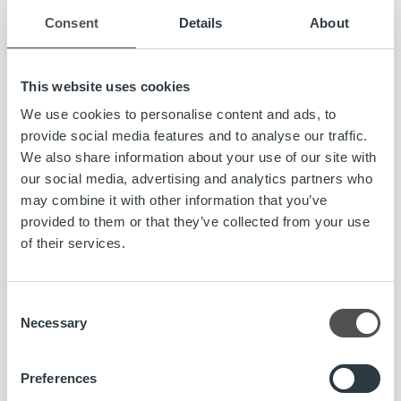
Consent
Details
About
Kaupan yhteydessä Trust Kapitalin omistuspohja laajenee,
kun Enfon pääomistaja
KPY
tekee merkittävän sijoituksen
yhtiöön. Kaupan jälkeen Trust Kapitalin omistus jakautuu
This website uses cookies
pääomistaja
Sentica Partnersin
hallinnoimien rahastojen
sekä KPY:n, Trust Kapitalin toimivan johdon ja
We use cookies to personalise content and ads, to
suomalaisten yksityissijoittajien kesken.
provide social media features and to analyse our traffic.
We also share information about your use of our site with
Yrityskaupan arvioidaan toteutuvan tammikuun 2017
our social media, advertising and analytics partners who
lopussa. Osapuolet ovat sopineet, että yrityskaupan hintaa
may combine it with other information that you’ve
ei julkisteta. Kauppa vaatii toteutuakseen
provided to them or that they’ve collected from your use
viranomaishyväksynnän.
of their services.
Lisätietoja:
Consent
Artti Aurasmaa, toimitusjohtaja, Trust Kapital Group TKG
Necessary
Selection
Oy, puh. 045 186 1775, artti.aurasmaa@truskapital.fi
Arto Herranen, toimitusjohtaja, Enfo Oyj, puh. 044 719
3000, arto.herranen@enfo.fi
Preferences