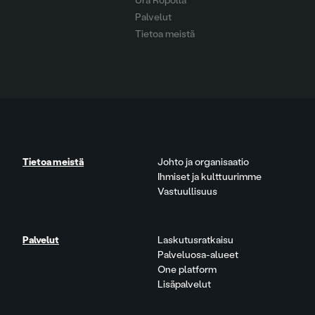
Ura Ropolla
Palvelut
Tietoa meistä
Tietoa meistä
Johto ja organisaatio
Ihmiset ja kulttuurimme
Vastuullisuus
Palvelut
Laskutusratkaisu
Palveluosa-alueet
One platform
Lisäpalvelut