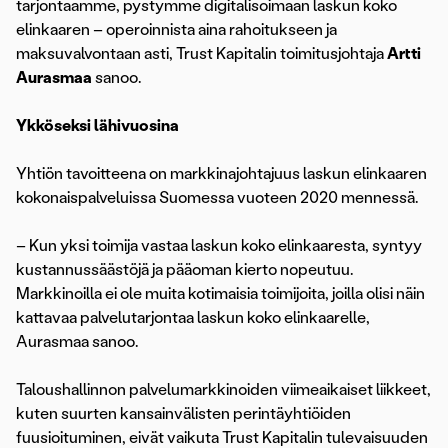
tarjontaamme, pystymme digitalisoimaan laskun koko
elinkaaren – operoinnista aina rahoitukseen ja
maksuvalvontaan asti, Trust Kapitalin toimitusjohtaja
Artti
Aurasmaa
sanoo.
Ykköseksi lähivuosina
Yhtiön tavoitteena on markkinajohtajuus laskun elinkaaren
kokonaispalveluissa Suomessa vuoteen 2020 mennessä.
– Kun yksi toimija vastaa laskun koko elinkaaresta, syntyy
kustannussäästöjä ja pääoman kierto nopeutuu.
Markkinoilla ei ole muita kotimaisia toimijoita, joilla olisi näin
kattavaa palvelutarjontaa laskun koko elinkaarelle,
Aurasmaa sanoo.
Taloushallinnon palvelumarkkinoiden viimeaikaiset liikkeet,
kuten suurten kansainvälisten perintäyhtiöiden
fuusioituminen, eivät vaikuta Trust Kapitalin tulevaisuuden