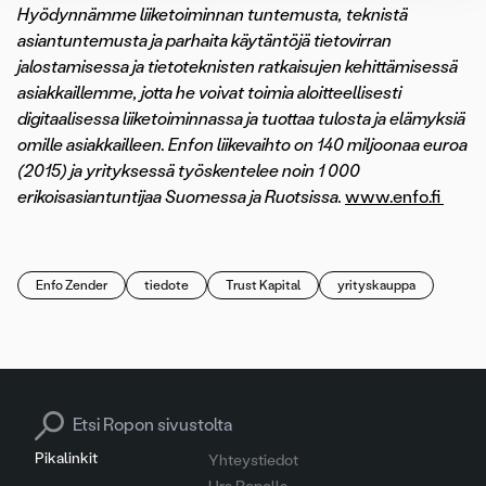
Hyödynnämme liiketoiminnan tuntemusta, teknistä
asiantuntemusta ja parhaita käytäntöjä tietovirran
jalostamisessa ja tietoteknisten ratkaisujen kehittämisessä
asiakkaillemme, jotta he voivat toimia aloitteellisesti
digitaalisessa liiketoiminnassa ja tuottaa tulosta ja elämyksiä
omille asiakkailleen. Enfon liikevaihto on 140 miljoonaa euroa
(2015) ja yrityksessä työskentelee noin 1 000
erikoisasiantuntijaa Suomessa ja Ruotsissa.
www.enfo.fi
Enfo Zender
tiedote
Trust Kapital
yrityskauppa
Search for:
Pikalinkit
Yhteystiedot