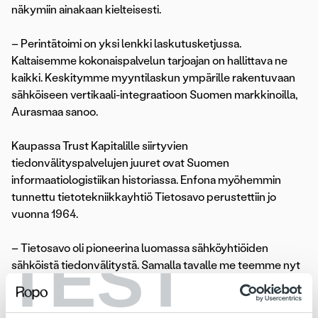
näkymiin ­ainakaan kielteisesti.
– Perintätoimi on yksi lenkki laskutusketjussa.
Kaltaisemme kokonaispalvelun tarjoajan on hallittava ne
kaikki. Keskitymme myyntilaskun ympärille rakentuvaan
sähköiseen vertikaali-integraatioon Suomen markkinoilla,
Aurasmaa sanoo.
Kaupassa Trust Kapitalille siirtyvien
tiedonvälityspalvelujen juuret ovat Suomen
informaatiologistiikan historiassa. Enfona myöhemmin
tunnettu tietotekniikkayhtiö Tietosavo perustettiin jo
vuonna 1964.
– Tietosavo oli pioneerina luomassa sähköyhtiöiden
TEST
sähköistä tiedonvälitystä. Samalla tavalle me teemme nyt
jotain aivan uutta, kun digitalisoimme koko laskun
elinkaaren, Aurasmaa sanoo.