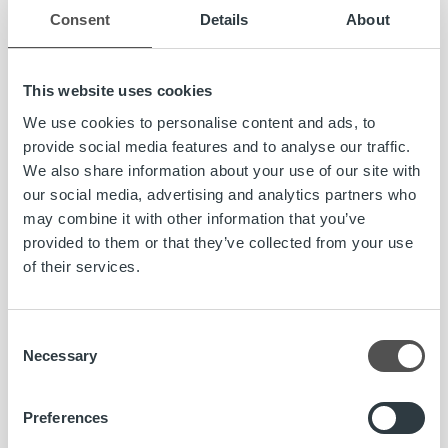
Consent
Details
About
Liikevaihto yli 40 miljoonaa
Kaupan myötä Trust Kapitalin omistuspohja laajenee, kun
This website uses cookies
Enfon pääomistaja KPY tekee merkittävän sijoituksen
yhtiöön. Trust Kapitalin omistus jakautuu kaupan
We use cookies to personalise content and ads, to
toteuduttua pääomistaja Sentica Partnersin hallinnoimien
provide social media features and to analyse our traffic.
rahastojen sekä KPY:n, Trust Kapitalin toimivan johdon ja
We also share information about your use of our site with
suomalaisten yksityissijoittajien kesken.
our social media, advertising and analytics partners who
may combine it with other information that you’ve
Osapuolet ovat sopineet, että yrityskaupan hintaa ei
provided to them or that they’ve collected from your use
julkisteta. Kaupan myötä Trust Kapitalin liikevaihto
of their services.
kuluvana vuonna nousee yli 40 miljoonaan euroon ja noin
joka kuudes Suomessa liikkuva lasku välitetään yhtiön
kautta.
Consent
Necessary
Selection
Lisätietoja:
Artti Aurasmaa, toimitusjohtaja, Trust Kapital Group TKG
Preferences
Oy, puh. 045 186 1775, artti.aurasmaa@truskapital.fi