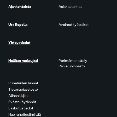
Ajankohtaista
Asiakastarinat
Ura Ropolla
Avoimet työpaikat
Yhteystiedot
Hallitse maksujasi
Perintämenettely
Palveluhinnasto
Puheluiden hinnat
Tietosuojaseloste
Alihankkijat
Evästekäytännöt
Laskutustiedot
Hae rahoituslimiittiä