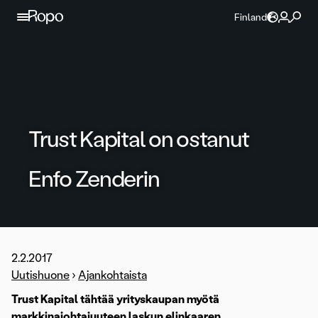
Jatka sisältöön
Finland
Trust Kapital on ostanut
Enfo Zenderin
2.2.2017
Uutishuone
›
Ajankohtaista
Trust Kapital tähtää yrityskaupan myötä
markkinajohtajuuteen laskun elinkaaren