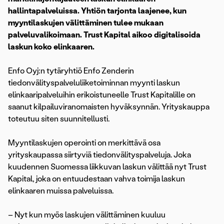
hallintapalveluissa. Yhtiön tarjonta laajenee, kun
myyntilaskujen välittäminen tulee mukaan
palveluvalikoimaan. Trust Kapital aikoo digitalisoida
laskun koko elinkaaren.
Enfo Oyj:n tytäryhtiö Enfo Zenderin
tiedonvälityspalveluliiketoiminnan myynti laskun
elinkaaripalveluihin erikoistuneelle Trust Kapitalille on
saanut kilpailuviranomaisten hyväksynnän. Yrityskauppa
toteutuu siten suunnitellusti.
Myyntilaskujen operointi on merkittävä osa
yrityskaupassa siirtyviä tiedonvälityspalveluja. Joka
kuudennen Suomessa liikkuvan laskun välittää nyt Trust
Kapital, joka on entuudestaan vahva toimija laskun
elinkaaren muissa palveluissa.
– Nyt kun myös laskujen välittäminen kuuluu