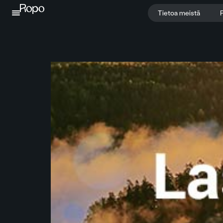
Jatka sisältöön
Tietoa meistä
P