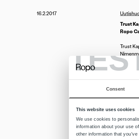
16.2.2017
Uutishu
Trust Ka
Ropo Cap
TES
Trust Ka
Nimenmuu
kansainv
Uusi nim
Consent
–
Uuden 
koko las
ja ilmee
This website uses cookies
viestint
We use cookies to personalis
information about your use of
Uuteen y
other information that you’ve
Nimiuudi