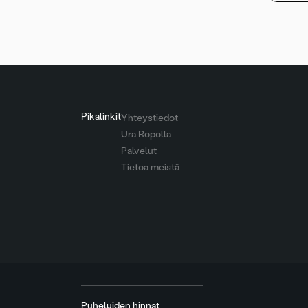
Pikalinkit
Yhteystiedot
Ura Ropolla
Palvelut
Tietoa meistä
Puheluiden hinnat