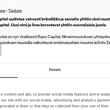
one
›
Tiedote
pital uudistaa vahvasti brändiään ja samalla yhtiön nimi muut
ital. Uusi nimi ja ilme korostavat yhtiön suomalaisia juuria.
T
pital on nyt virallisesti Ropo Capital. Nimenmuutoksen yhteydes
toksen taustalla vaikuttavat omistuspohjan muutos ja Enfo Ze
älisen brändin rakentamisesta.
i ja brändi-ilme otetaan käyttöön helmikuun aikana vaiheittain.
Details
brändin avulla haluamme vahvistaa identiteettiämme suomalais
kutuksen ajatusta. Ropo-brändi sitoo Trust Kapital konserniin 
n alle. Ropossa yhdistyy Trustin rohkeus ja Zenderin pitkät juure
äpäällikkö
Jenni Jantunen
.
e content and ads, to provide social media features and to analy
 our site with our social media, advertising and analytics partn
hteiseen nimeen päädyttiin pitkän harkinnan jälkeen. Nimi oteta
 provided to them or that they’ve collected from your use of their
stuksessa ja uuden identiteetin luomisessa mukana on ollut str