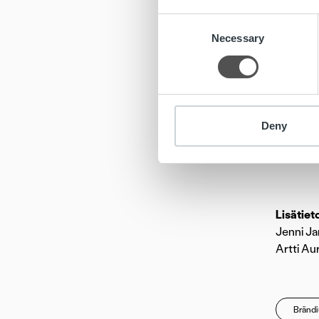
Consent
– Nimi o
Necessary
Selection
valkoise
juuret j
ovat pää
Trust Ka
Deny
markkino
yli 40 m
Lisätiet
Jenni Ja
Artti Au
Brändi