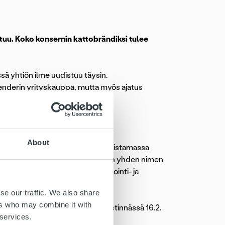
tuu. Koko konsernin kattobrändiksi tulee
sä yhtiön ilme uudistuu täysin.
nderin yrityskauppa, mutta myös ajatus
About
ena palveluyhtiönä, joka on uudistamassa
kuuluvat yhtiöt sekä Enfo Zenderin yhden nimen
t, kertoo Ropo Capitalin markkinointi- ja
se our traffic. We also share
ers who may combine it with
an käyttöön kaikessa yhtiön viestinnässä 16.2.
 services.
ateginen luova toimisto
N2
.