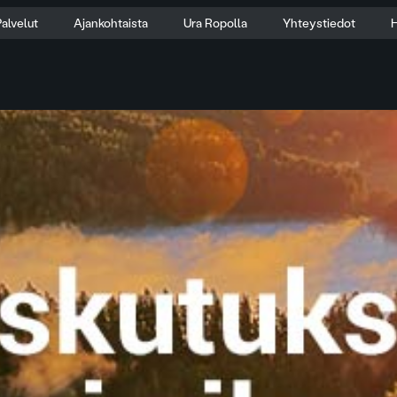
alvelut
Ajankohtaista
Ura Ropolla
Yhteystiedot
H