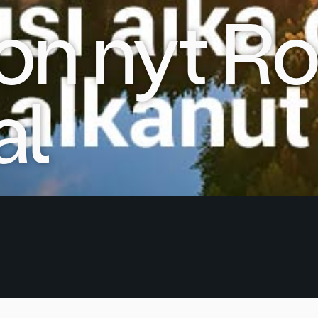
 on nyt R
al