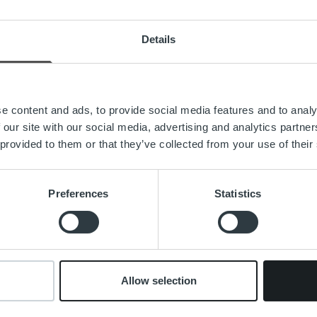
one
›
Tiedote
Details
lon maailmanliigaa pelataan ensi viikolla Helsingin Hartwal
 lentopallomaajoukkueen kumppani ja mukana tukemassa jo
liigan kotiottelut pelataan ensimmäistä kertaa Hartwall Arenalla
e content and ads, to provide social media features and to analy
ssä Suomi kohtaa torstaina Slovakian, perjantaina Kiinan ja lauant
 our site with our social media, advertising and analytics partn
 provided to them or that they’ve collected from your use of their
aisessa lentopallossa on eletty hienoa huumaa jo parin vuoden
ainen kumppani ja jakaa saman motivaation kasvuun. Laskutuk
, kertoo Ropo Capitalin myyntijohtaja
Sami Kouva
.
Preferences
Statistics
oja Maailmanliigasta:
opalloliitto.fi/elamyksia/tapahtumat/maailmanliiga-2017.html
Allow selection
rointi
tapahtumat