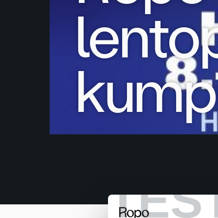
lento
kump
TES