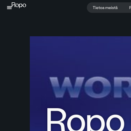
Jatka sisältöön
Tietoa meistä
P
Ropo 