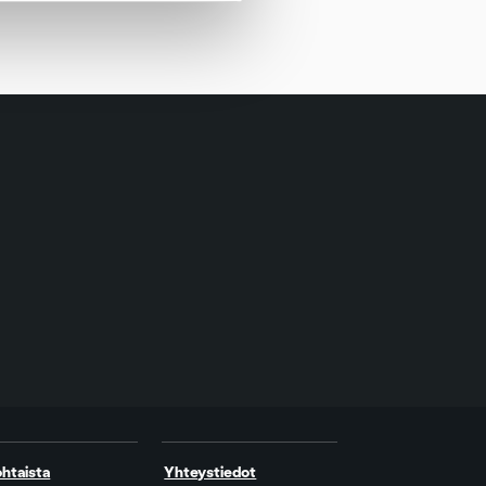
htaista
Yhteystiedot