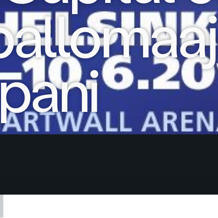
pallomaa
pani
T