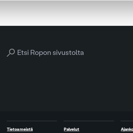
Search for:
Tietoa meistä
Palvelut
Ajanko