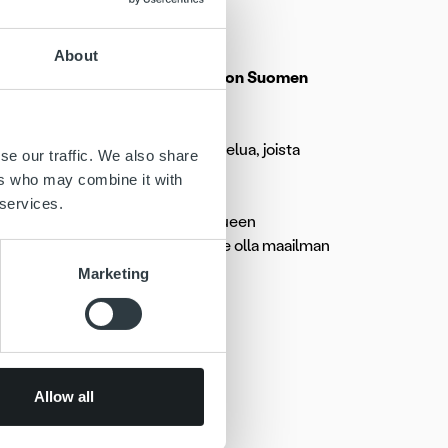
About
l Arenalla 8.-10.6. Ropo Capital on Suomen
ukkueen menestystä.
. Jokaisena päivänä on kaksi ottelua, joista
se our traffic. We also share
aina Australian.
ers who may combine it with
 services.
 ajan. Ropo Capital on maajoukkueen
sen uudistamisessa me haluamme olla maailman
Marketing
Allow all