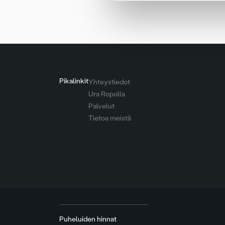
Pikalinkit
Yhteystiedot
Ura Ropolla
Palvelut
Tietoa meistä
Puheluiden hinnat