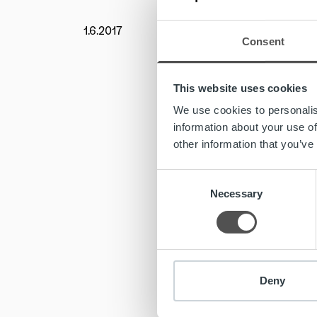
1.6.2017
Uutishu
Consent
Lentopal
miesten
This website uses cookies
Maailman
We use cookies to personalis
iltapelei
information about your use of
other information that you’ve
– Suomal
pitkäaik
Consent
parhaita
Necessary
Selection
Lisätiet
www.lent
Deny
sponso