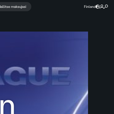
allitse maksujasi
Finland
on