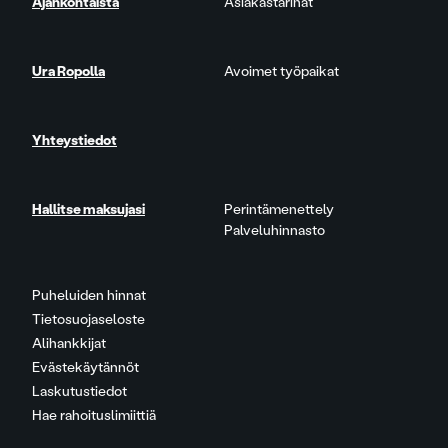
Ajankohtaista
Asiakastarinat
Ura Ropolla
Avoimet työpaikat
Yhteystiedot
Hallitse maksujasi
Perintämenettely
Palveluhinnasto
Puheluiden hinnat
Tietosuojaseloste
Alihankkijat
Evästekäytännöt
Laskutustiedot
Hae rahoituslimiittiä