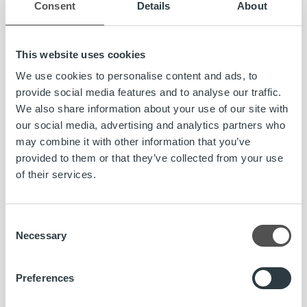
Uudistetut ja laajennetut sertifikaatit:
Koko konsernin
Consent
Details
About
kattavat sertifikaattimme sisältävät nyt ISO 9001:n
(laadunhallinta), ISO 14001:n (ympäristöasioiden
hallinta), ISO/IEC 27001:n (tietoturvan hallinta) ja ISAE
This website uses cookies
3402 Type II:n (varmennus).
We use cookies to personalise content and ads, to
MyRopoa on kehitetty laskujen ja maksujen käsittelyn
provide social media features and to analyse our traffic.
parantamiseksi:
käyttökokemusta, saavutettavuutta ja
We also share information about your use of our site with
tietoturvaa on parannettu uuden tunnistautumisen
our social media, advertising and analytics partners who
kautta toimivan viestikeskuksen avulla.
may combine it with other information that you’ve
provided to them or that they’ve collected from your use
Ylitimme käyttöaikalupauksemme:
Ei
of their services.
suunnittelemattomia palvelukatkoja, jotka olisivat
vaikuttaneet Ropo Onen™ tai MyRopon saatavuuteen.
Lisätty läpinäkyvyyttä palkkatasa-arvossa:
Consent
Sukupuolten välisiä palkkaeroja koskeva raportointi
Necessary
Selection
otettiin käyttöön ensimmäistä kertaa.
Sukupuoli-identiteettien moninaisuus huomioitu:
Tuki
Preferences
monimuotoisille sukupuoli-identiteeteille on otettu
käyttöön henkilöstöjärjestelmissä ja rekistereissämme.