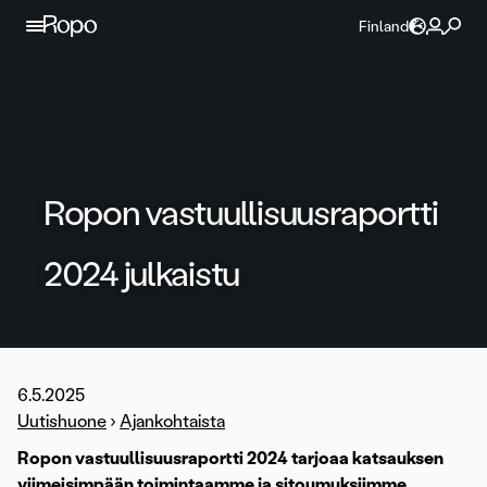
Jatka sisältöön
Finland
Ropon vastuullisuusraportti
2024 julkaistu
6.5.2025
Uutishuone
›
Ajankohtaista
Ropon vastuullisuusraportti 2024 tarjoaa katsauksen
viimeisimpään toimintaamme ja sitoumuksiimme