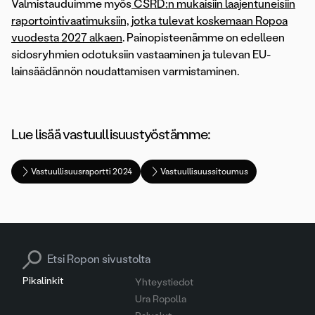
Valmistauduimme myös
CSRD:n mukaisiin laajentuneisiin
raportointivaatimuksiin, jotka tulevat koskemaan Ropoa
vuodesta 2027 alkaen
. Painopisteenämme on edelleen
sidosryhmien odotuksiin vastaaminen ja tulevan EU-
lainsäädännön noudattamisen varmistaminen.
Lue lisää vastuullisuustyöstämme:
Vastuullisuusraportti 2024
Vastuullisuussitoumus
Search for:
Pikalinkit
Yhteystiedot
Ura Ropolla