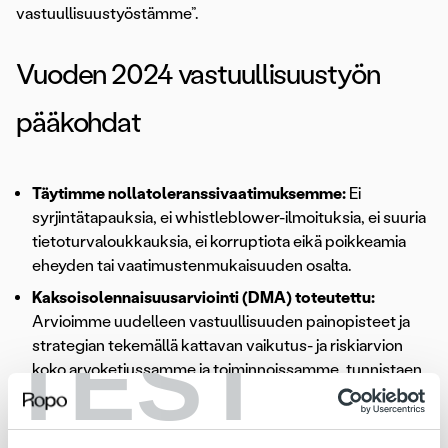
vastuullisuustyöstämme”.
Vuoden 2024 vastuullisuustyön
pääkohdat
Täytimme nollatoleranssivaatimuksemme:
Ei
syrjintätapauksia, ei whistleblower-ilmoituksia, ei suuria
tietoturvaloukkauksia, ei korruptiota eikä poikkeamia
eheyden tai vaatimustenmukaisuuden osalta.
Kaksoisolennaisuusarviointi (DMA) toteutettu:
Arvioimme uudelleen vastuullisuuden painopisteet ja
TEST
strategian tekemällä kattavan vaikutus- ja riskiarvion
koko arvoketjussamme ja toiminnoissamme, tunnistaen
sekä positiiviset, negatiiviset että taloudelliset
vaikutukset.