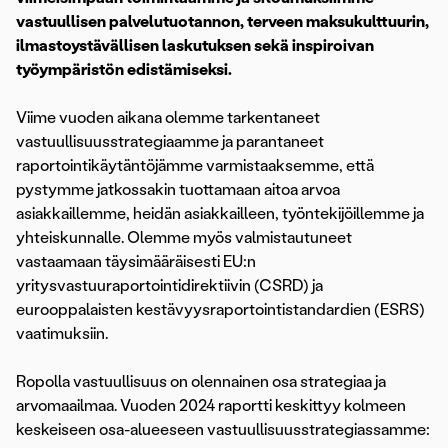
vastuullisen palvelutuotannon, terveen maksukulttuurin,
ilmastoystävällisen laskutuksen sekä inspiroivan
työympäristön edistämiseksi.
Viime vuoden aikana olemme tarkentaneet
vastuullisuusstrategiaamme ja parantaneet
raportointikäytäntöjämme varmistaaksemme, että
pystymme jatkossakin tuottamaan aitoa arvoa
asiakkaillemme, heidän asiakkailleen, työntekijöillemme ja
yhteiskunnalle. Olemme myös valmistautuneet
vastaamaan täysimääräisesti EU:n
yritysvastuuraportointidirektiivin (CSRD) ja
eurooppalaisten kestävyysraportointistandardien (ESRS)
vaatimuksiin.
Ropolla vastuullisuus on olennainen osa strategiaa ja
arvomaailmaa. Vuoden 2024 raportti keskittyy kolmeen
keskeiseen osa-alueeseen vastuullisuusstrategiassamme: