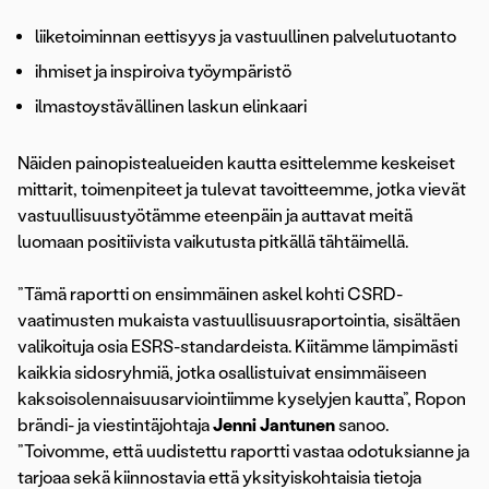
liiketoiminnan eettisyys ja vastuullinen palvelutuotanto
ihmiset ja inspiroiva työympäristö
ilmastoystävällinen laskun elinkaari
Näiden painopistealueiden kautta esittelemme keskeiset
mittarit, toimenpiteet ja tulevat tavoitteemme, jotka vievät
vastuullisuustyötämme eteenpäin ja auttavat meitä
luomaan positiivista vaikutusta pitkällä tähtäimellä.
”Tämä raportti on ensimmäinen askel kohti CSRD-
vaatimusten mukaista vastuullisuusraportointia, sisältäen
valikoituja osia ESRS-standardeista. Kiitämme lämpimästi
kaikkia sidosryhmiä, jotka osallistuivat ensimmäiseen
kaksoisolennaisuusarviointiimme kyselyjen kautta”, Ropon
brändi- ja viestintäjohtaja
Jenni Jantunen
sanoo.
”Toivomme, että uudistettu raportti vastaa odotuksianne ja
tarjoaa sekä kiinnostavia että yksityiskohtaisia tietoja