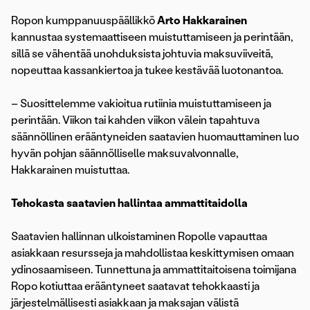
Ropon kumppanuuspäällikkö
Arto Hakkarainen
kannustaa systemaattiseen muistuttamiseen ja perintään,
sillä se vähentää unohduksista johtuvia maksuviiveitä,
nopeuttaa kassankiertoa ja tukee kestävää luotonantoa.
– Suosittelemme vakioitua rutiinia muistuttamiseen ja
perintään. Viikon tai kahden viikon välein tapahtuva
säännöllinen erääntyneiden saatavien huomauttaminen luo
hyvän pohjan säännölliselle maksuvalvonnalle,
Hakkarainen muistuttaa.
Tehokasta saatavien hallintaa ammattitaidolla
Saatavien hallinnan ulkoistaminen Ropolle vapauttaa
asiakkaan resursseja ja mahdollistaa keskittymisen omaan
ydinosaamiseen. Tunnettuna ja ammattitaitoisena toimijana
Ropo kotiuttaa erääntyneet saatavat tehokkaasti ja
järjestelmällisesti asiakkaan ja maksajan välistä