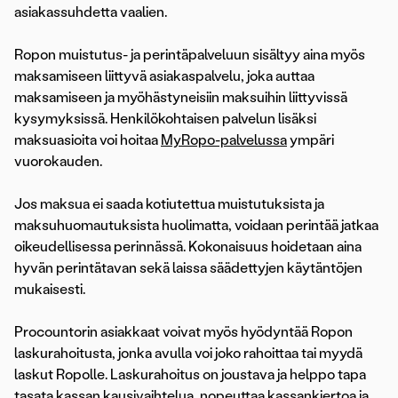
asiakassuhdetta vaalien.
Ropon muistutus- ja perintäpalveluun sisältyy aina myös
maksamiseen liittyvä asiakaspalvelu, joka auttaa
maksamiseen ja myöhästyneisiin maksuihin liittyvissä
kysymyksissä. Henkilökohtaisen palvelun lisäksi
maksuasioita voi hoitaa
MyRopo-palvelussa
ympäri
vuorokauden.
Jos maksua ei saada kotiutettua muistutuksista ja
maksuhuomautuksista huolimatta, voidaan perintää jatkaa
oikeudellisessa perinnässä. Kokonaisuus hoidetaan aina
hyvän perintätavan sekä laissa säädettyjen käytäntöjen
mukaisesti.
Procountorin asiakkaat voivat myös hyödyntää Ropon
laskurahoitusta, jonka avulla voi joko rahoittaa tai myydä
laskut Ropolle. Laskurahoitus on joustava ja helppo tapa
tasata kassan kausivaihtelua, nopeuttaa kassankiertoa ja