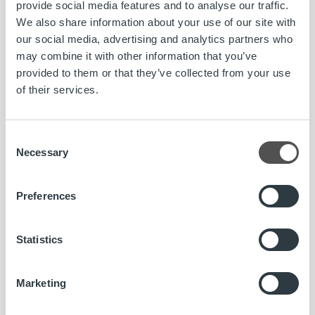
provide social media features and to analyse our traffic.
We also share information about your use of our site with
Procountor
on sähköinen taloushallinnon ohjelmisto, josta
our social media, advertising and analytics partners who
löytyy monipuoliset työkalut kirjanpitoon, laskutukseen,
may combine it with other information that you’ve
palkanlaskentaan ja raportointiin. Jo yli 90 000 yritystä ja 1
provided to them or that they’ve collected from your use
300 tilitoimistoa luottaa Procountoriin. Pilvipalveluna
of their services.
toimivan ohjelman avulla yritykset voivat automatisoida ja
tehostaa talousprosessejaan sekä hallita talouttaan
reaaliaikaisesti. Procountor tarjoaa käyttäjilleen
Consent
helppokäyttöisen ja intuitiivisen kokemuksen, joka
Necessary
Selection
helpottaa liiketoiminnan hallintaa ja kasvua. Ohjelmasta
löytyy yli tuhat integraatiota ja ekosysteemi tarjoaa
Preferences
lisäpalvelut moneen tarpeeseen.
www.procountor.fi
Statistics
Ajankohtaista
Marketing