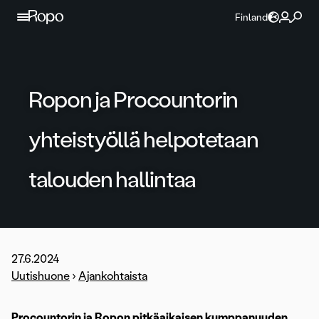
Jatka sisältöön
Finland
Ropon ja Procountorin
yhteistyöllä helpotetaan
talouden hallintaa
27.6.2024
Uutishuone
›
Ajankohtaista
Procountorin ja Ropon pitkäaikaisen kumppanuuden