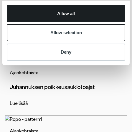
Asiakastarina
Allow all
Yksi alusta, sujuva vuokravalvonta – SATO
luottaa Ropon laskutusratkaisuun
Allow selection
Lue lisää
Deny
Ajankohtaista
Juhannuksen poikkeusaukioloajat
Lue lisää
Ajankohtaista