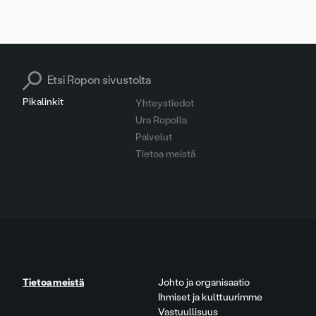
Search for:
Pikalinkit
Yhteystiedot
Ura Ropolla
Palvelut
Tietoa meistä
Tietoa meistä
Johto ja organisaatio
Ihmiset ja kulttuurimme
Vastuullisuus