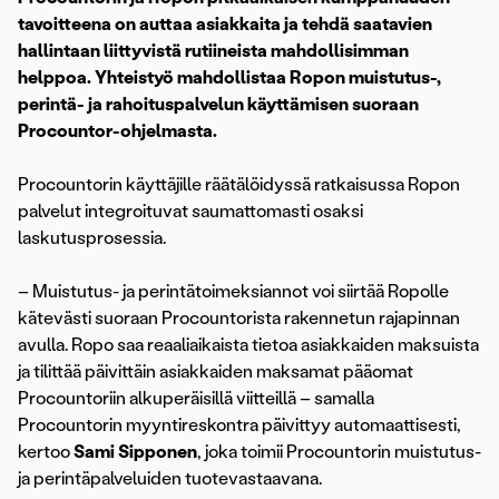
tavoitteena on auttaa asiakkaita ja tehdä saatavien
hallintaan liittyvistä rutiineista mahdollisimman
helppoa. Yhteistyö mahdollistaa Ropon muistutus-,
perintä- ja rahoituspalvelun käyttämisen suoraan
Procountor-ohjelmasta.
Procountorin käyttäjille räätälöidyssä ratkaisussa Ropon
palvelut integroituvat saumattomasti osaksi
laskutusprosessia.
– Muistutus- ja perintätoimeksiannot voi siirtää Ropolle
kätevästi suoraan Procountorista rakennetun rajapinnan
avulla. Ropo saa reaaliaikaista tietoa asiakkaiden maksuista
ja tilittää päivittäin asiakkaiden maksamat pääomat
Procountoriin alkuperäisillä viitteillä – samalla
Procountorin myyntireskontra päivittyy automaattisesti,
kertoo
Sami Sipponen
, joka toimii Procountorin muistutus-
ja perintäpalveluiden tuotevastaavana.