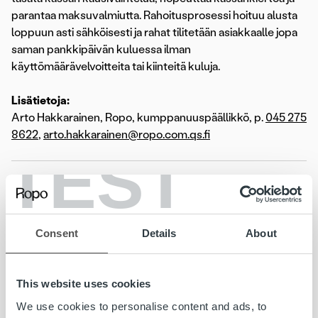
parantaa maksuvalmiutta. Rahoitusprosessi hoituu alusta
loppuun asti sähköisesti ja rahat tilitetään asiakkaalle jopa
saman pankkipäivän kuluessa ilman
käyttömäärävelvoitteita tai kiinteitä kuluja.
Lisätietoja:
Arto Hakkarainen, Ropo, kumppanuuspäällikkö, p.
045 275
8622
,
arto.hakkarainen@ropo.com.qs.fi
TEST
Ropo
on pohjoismainen markkinajohtaja ja edelläkävijä
laskutusteknologiassa. Yhtenäistämme ja
virtaviivaistamme kaikki laskutusprosessit alusta loppuun
tarjoten saumattomat prosessit, paremman
Consent
Details
About
asiakaskokemuksen sekä täyden näkyvyyden talouden
hallintaan. Palvelumme keskiössä on omaan teknologiaan
perustuva alusta ja ainutlaatuinen palvelu, johon luottaa yli
This website uses cookies
10 000 yritystä Suomessa, Ruotsissa ja Norjassa.
We use cookies to personalise content and ads, to
www.ropo.fi.qs.fi