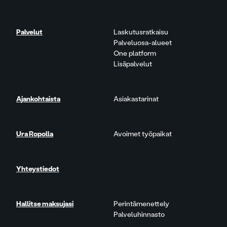
Palvelut
Laskutusratkaisu
Palveluosa-alueet
One platform
Lisäpalvelut
Ajankohtaista
Asiakastarinat
Ura Ropolla
Avoimet työpaikat
Yhteystiedot
Hallitse maksujasi
Perintämenettely
Palveluhinnasto