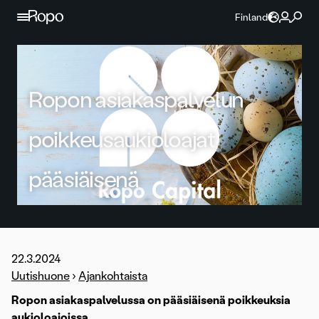
Jatka sisältöön
Finland
Ropon asiakaspalvelun
poikkeusaukioloajat
pääsiäisenä
22.3.2024
Uutishuone
›
Ajankohtaista
Ropon asiakaspalvelussa on pääsiäisenä poikkeuksia
aukioloajoissa.