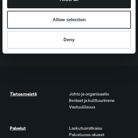
Search for:
Pikalinkit
Yhteystiedot
Allow selection
Ura Ropolla
Palvelut
Tietoa meistä
Deny
Tietoa meistä
Johto ja organisaatio
Ihmiset ja kulttuurimme
Vastuullisuus
Palvelut
Laskutusratkaisu
Palveluosa-alueet