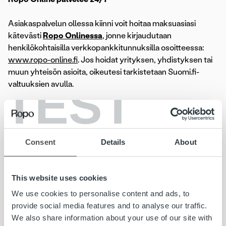
Asiakaspalvelun ollessa kiinni voit hoitaa maksuasiasi
kätevästi
Ropo Onlinessa
, jonne kirjaudutaan
henkilökohtaisilla verkkopankkitunnuksilla osoitteessa:
www.ropo-online.fi
. Jos hoidat yrityksen, yhdistyksen tai
muun yhteisön asioita, oikeutesi tarkistetaan Suomi.fi-
TEST
valtuuksien avulla.
Ropo Onlinessa voit hoitaa laskuun, maksumuistutukseen
ja perintään liittyviä asioita. Voit maksaa, siirtää eräpäivää,
jakaa perintälaskun useampaan erään ja tarkastaa
Consent
Details
About
alkuperäisen laskun tiedot. Voit myös ilmoittaa tilinumerosi
liikamaksun palautusta varten tai valtuuttaa toisen
henkilön hoitamaan asiaa puolestasi.
This website uses cookies
We use cookies to personalise content and ads, to
Tarkista, löytyisikö vastaus
provide social media features and to analyse our traffic.
We also share information about your use of our site with
kysymykseesi Ropon UKK:sta