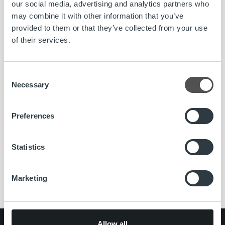
our social media, advertising and analytics partners who
may combine it with other information that you’ve
provided to them or that they’ve collected from your use
Olemme koostaneet avuksesi
Ropon Usein kysytyt
of their services.
kysymykset -sivun
, josta löydät vastauksia yleisimmin
kysyttyihin kysymyksiin.
Consent
Necessary
Selection
Hyvää pääsiäistä!
Ropo Capital
Preferences
Statistics
#ropojengi
asiakaspalvelu
pääsiäinen
Ropo Capital
Ropo Online
Marketing
Allow all