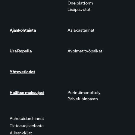
One platform
Lisäpalvelut
Ajankohtaista
Asiakastarinat
Ura Ropolla
Avoimet työpaikat
Yhteystiedot
Hallitse maksujasi
Perintämenettely
Palveluhinnasto
Puheluiden hinnat
Tietosuojaseloste
Alihankkijat