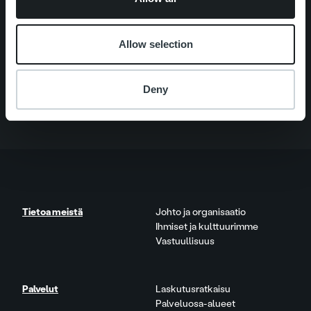
Search for:
Pikalinkit
Yhteystiedot
Allow selection
Ura Ropolla
Palvelut
Tietoa meistä
Deny
Tietoa meistä
Johto ja organisaatio
Ihmiset ja kulttuurimme
Vastuullisuus
Palvelut
Laskutusratkaisu
Palveluosa-alueet