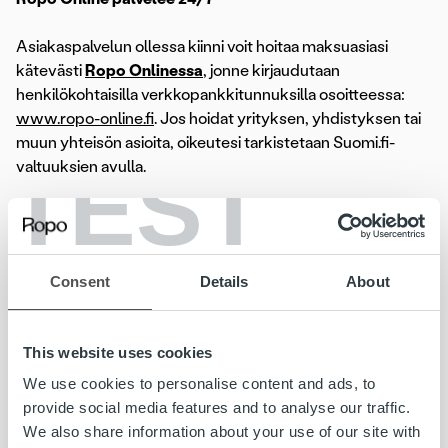
Asiakaspalvelun ollessa kiinni voit hoitaa maksuasiasi
kätevästi
Ropo Onlinessa
, jonne kirjaudutaan
henkilökohtaisilla verkkopankkitunnuksilla osoitteessa:
www.ropo-online.fi
. Jos hoidat yrityksen, yhdistyksen tai
muun yhteisön asioita, oikeutesi tarkistetaan Suomi.fi-
TEST
valtuuksien avulla.
Ropo Onlinessa voit hoitaa laskuun, maksumuistutukseen
ja perintään liittyviä asioita. Voit maksaa, siirtää eräpäivää,
jakaa perintälaskun useampaan erään ja tarkastaa
Consent
Details
About
alkuperäisen laskun tiedot. Voit myös ilmoittaa tilinumerosi
liikamaksun palautusta varten tai valtuuttaa toisen
henkilön hoitamaan asiaa puolestasi.
This website uses cookies
We use cookies to personalise content and ads, to
Tarkista, löytyisikö vastaus
provide social media features and to analyse our traffic.
We also share information about your use of our site with
kysymykseesi Ropon UKK:sta