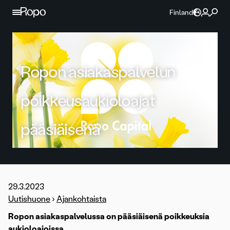
Jatka sisältöön
Finland
Ropon asiakaspalvelun
poikkeusaukioloajat
pääsiäisenä
29.3.2023
Uutishuone
›
Ajankohtaista
Ropon asiakaspalvelussa on pääsiäisenä poikkeuksia
aukioloajoissa.