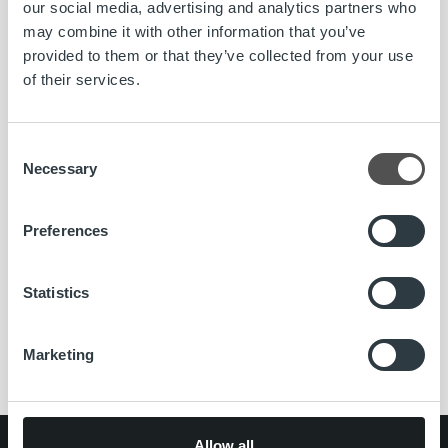
our social media, advertising and analytics partners who
may combine it with other information that you’ve
provided to them or that they’ve collected from your use
Olemme koostaneet avuksesi
Ropon Usein kysytyt
of their services.
kysymykset -sivun
, josta löydät vastauksia yleisimmin
kysyttyihin kysymyksiin.
Consent
Necessary
Selection
Hyvää pääsiäistä!
Ropo Capital
Preferences
Statistics
#ropojengi
asiakaspalvelu
pääsiäinen
Ropo Capital
Ropo Online
Marketing
Allow all