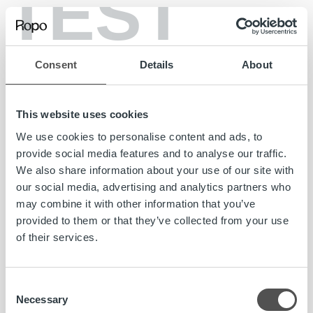
TEST
Ropo Onlinessa voit hoitaa laskuun, maksumuistutukseen
ja perintään liittyviä asioita. Voit maksaa, siirtää eräpäivää,
jakaa perintälaskun useampaan erään ja tarkastaa
Consent
Details
About
alkuperäisen laskun tiedot. Voit myös ilmoittaa tilinumerosi
liikamaksun palautusta varten tai valtuuttaa toisen
henkilön hoitamaan asiaa puolestasi.
This website uses cookies
We use cookies to personalise content and ads, to
Tarkista, löytyisikö vastaus kysymykseesi Ropon
provide social media features and to analyse our traffic.
UKK:sta
We also share information about your use of our site with
our social media, advertising and analytics partners who
Olemme koostaneet avuksesi
Ropon Usein kysytyt
may combine it with other information that you’ve
kysymykset -sivun
, josta löydät vastauksia yleisimmin
provided to them or that they’ve collected from your use
kysyttyihin kysymyksiin.
of their services.
Consent
#ropojengi
asiakaspalvelu
Ropo Capital
Ropo Online
Necessary
Selection