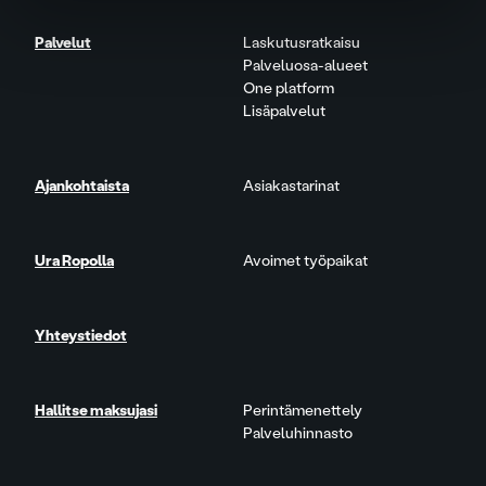
Palvelut
Laskutusratkaisu
Palveluosa-alueet
One platform
Lisäpalvelut
Ajankohtaista
Asiakastarinat
Ura Ropolla
Avoimet työpaikat
Yhteystiedot
Hallitse maksujasi
Perintämenettely
Palveluhinnasto