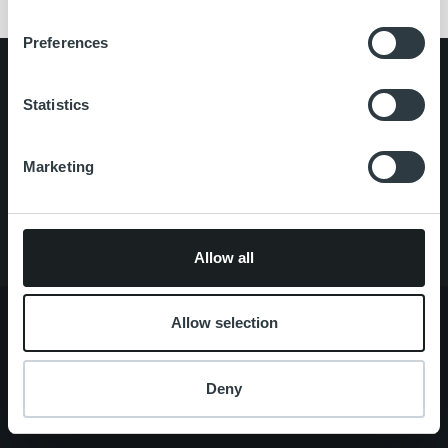
Preferences
Search for:
Statistics
Pikalinkit
Yhteystiedot
Ura Ropolla
Marketing
Palvelut
Tietoa meistä
Allow all
Allow selection
Tietoa meistä
Johto ja organisaatio
Deny
Ihmiset ja kulttuurimme
Vastuullisuus