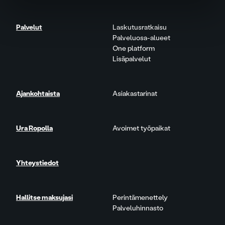
Palvelut
Laskutusratkaisu
Palveluosa-alueet
One platform
Lisäpalvelut
Ajankohtaista
Asiakastarinat
Ura Ropolla
Avoimet työpaikat
Yhteystiedot
Hallitse maksujasi
Perintämenettely
Palveluhinnasto