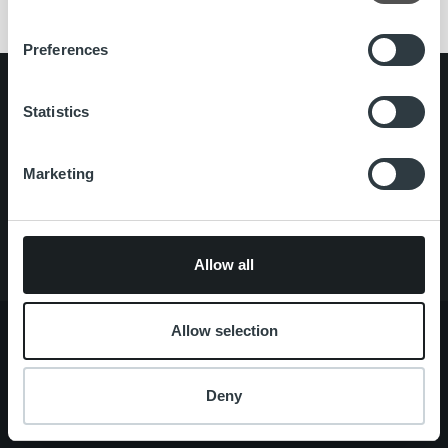
Preferences
Search for:
Statistics
Pikalinkit
Yhteystiedot
Ura Ropolla
Marketing
Palvelut
Tietoa meistä
Allow all
Allow selection
Tietoa meistä
Johto ja organisaatio
Deny
Ihmiset ja kulttuurimme
Vastuullisuus