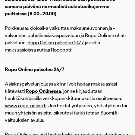
samana päivänä normaalisti aukioloaikojemme
puitteissa (8.00–20.00).
Poikkeusaukioloaika vaikuttaa maksuneuvonnan ja -
valvonnan puhelinasiakaspalveluun ja Ropo Onlinen chat-
palveluun.
Ropo Online palvelee 24/7
ja siellä
maksuasioissa auttaa Ropobotti.
Ropo Online palvelee 24/7
Asiakaspalvelun ollessa kiinni voit hoitaa maksuasiasi
kätevästi
Ropo Onlinessa
, jonne kirjaudutaan
henkilökohtaisilla verkkopankkitunnuksilla osoitteessa:
www.ropo-online.fi
. Jos hoidat yrityksen, yhdistyksen tai
muun yhteisön asioita, oikeutesi tarkistetaan Suomi.fi-
valtuuksien avulla.
Ropo Onlinessa voit hoitaa laskuun, maksumuistutukseen