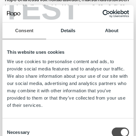
TEST
ja perintään liittyviä asioita. Voit maksaa, siirtää eräpäivää,
jakaa perintälaskun useampaan erään ja tarkastaa
alkuperäisen laskun tiedot. Voit myös ilmoittaa tilinumerosi
liikamaksun palautusta varten tai valtuuttaa toisen
Consent
Details
About
henkilön hoitamaan asiaa puolestasi.
Tarkista, löytyisikö vastaus
This website uses cookies
We use cookies to personalise content and ads, to
kysymykseesi Ropon UKK:sta
provide social media features and to analyse our traffic.
We also share information about your use of our site with
our social media, advertising and analytics partners who
Olemme koostaneet avuksesi
Ropon Usein kysytyt
may combine it with other information that you’ve
kysymykset -sivun
, josta löydät vastauksia yleisimmin
provided to them or that they’ve collected from your use
kysyttyihin kysymyksiin.
of their services.
Consent
#ropojengi
asiakaspalvelu
Ropo Capital
Ropo Online
Necessary
Selection