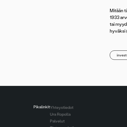
Mitään t
1933 arv
tai myydä
hyväksi 
invest
Pikalinkit
Yhteystiedot
Ura Ropolla
Palvelut