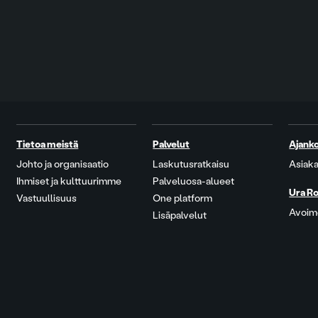
Tietoa meistä
Palvelut
Ajanko
Johto ja organisaatio
Laskutusratkaisu
Asiaka
Ihmiset ja kulttuurimme
Palveluosa-alueet
Ura Ro
Vastuullisuus
One platform
Avoime
Lisäpalvelut