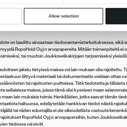
Helsinki Oy
t tiedotusvälineet
capital.fi
Allow selection
tus
dote on laadittu ainoastaan tiedonantamistarkoituksessa, eikä sit
i myydä RopoHold Oyj:n arvopapereita. Mitään toimenpiteitä ei o
ifioimiseksi, tai muutoin Joukkovelkakirjojen tarjoamiseksi yleisö
edotteen jakelu tietyissä maissa voi lain mukaan olla rajoitettu. 
eenlaskuun liittyvä materiaali tai dokumentaatio voidaan ottaa v
äännösten tai rajoitusten puitteissa. Tätä tiedotetta ja tällaista
ista sellaisissa maissa, joissa tämä olisi kyseisen maan asianomai
maan lain mukaisia toimia. Henkilöiden, jotka saavat tämän tiedott
aatiota haltuunsa, edellytetään hankkivan tiedot näistä rajoituks
täjällä tai niiden edustajilla ei ole oikeudellista vastuuta kenen
t rajoitukset RopoHold Oyj:n arvopapereihin, kuten Joukkovelkakir
ien tiedossa vai eivät.