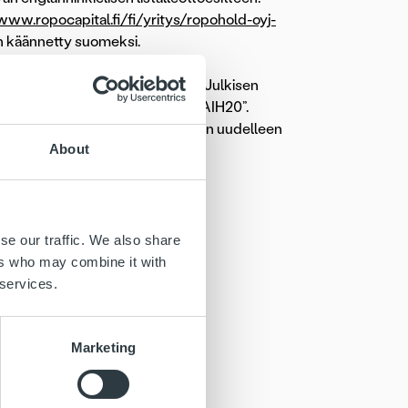
www.ropocapital.fi/fi/yritys/ropohold-oyj-
 on käännetty suomeksi.
aq Helsinki Oy:n pörssilistalle. Julkisen
kaupankäyntitunnuksella ”ROPJVAIH20”.
nsernin olemassa olevien velkojen uudelleen
About
in.
se our traffic. We also share
ers who may combine it with
 services.
Marketing