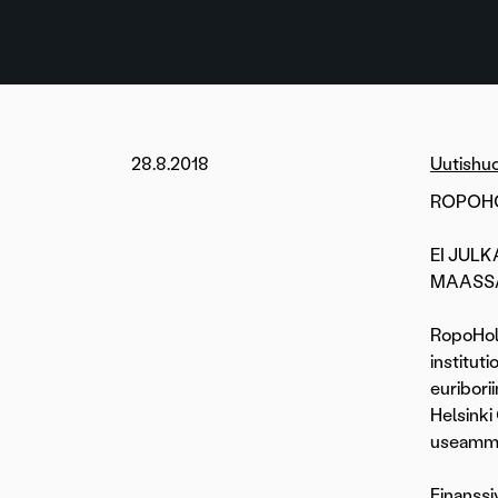
28.8.2018
Uutishu
ROPOHOL
EI JULK
MAASSA
RopoHold
institutio
euribori
Helsinki 
useammas
Finanssi