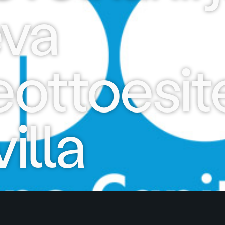
va
leottoesit
illa