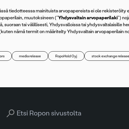
ässä tiedotteessa mainituista arvopapereista ei ole rekisteröity 
opaperilain, muutoksineen (”
Yhdysvaltain arvopaperilaki
”) noj
, suoraan tai välillisesti, Yhdysvalloissa tai yhdysvaltalaisille he
(kuten nämä termit on määritelty Yhdysvaltain arvopaperilain n
ors
media release
RopoHold Oyj
stock exchange releas
Search for: