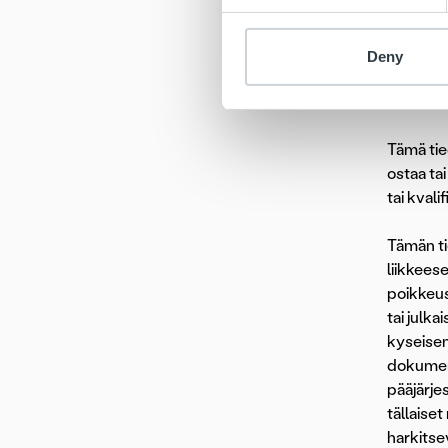
Nasdaq 
Keskeise
www.ropo
Deny
Huomau
Tämä tie
ostaa ta
tai kval
Tämän ti
liikkees
poikkeuss
tai julka
kyseisen 
dokument
pääjärjes
tällaise
harkitsev