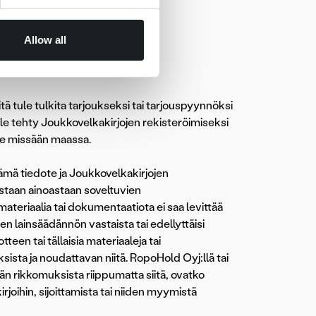
Allow all
ä tule tulkita tarjoukseksi tai tarjouspyynnöksi
le tehty Joukkovelkakirjojen rekisteröimiseksi
lle missään maassa.
Tämä tiedote ja Joukkovelkakirjojen
astaan ainoastaan soveltuvien
 materiaalia tai dokumentaatiota ei saa levittää
sen lainsäädännön vastaista tai edellyttäisi
een tai tällaisia materiaaleja tai
ista ja noudattavan niitä. RopoHold Oyj:llä tai
kään rikkomuksista riippumatta siitä, ovatko
joihin, sijoittamista tai niiden myymistä