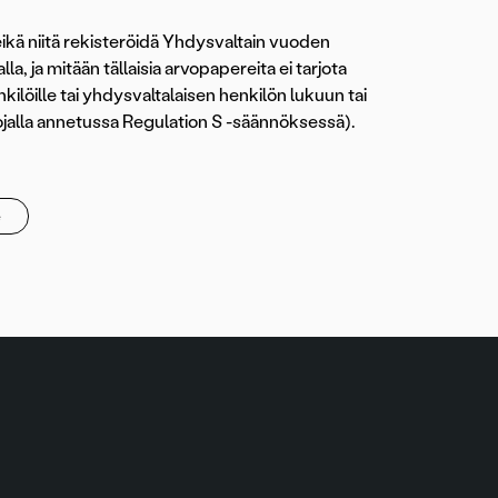
eikä niitä rekisteröidä Yhdysvaltain vuoden
alla, ja mitään tällaisia arvopapereita ei tarjota
nkilöille tai yhdysvaltalaisen henkilön lukuun tai
ojalla annetussa Regulation S -säännöksessä).
e