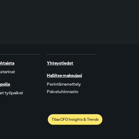
htaista
Yhteystiedot
starinat
Hallitse maksujasi
polla
Perintämenettely
Palveluhinnasto
t työpaikat
Tilaa CFO Insights & Trends