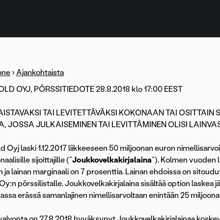
one
›
Ajankohtaista
D OYJ, PÖRSSITIEDOTE 28.8.2018 klo 17:00 EEST
AISTAVAKSI TAI LEVITETTÄVÄKSI KOKONAAN TAI OSITTAIN 
, JOSSA JULKAISEMINEN TAI LEVITTÄMINEN OLISI LAINVAS
 Oyj laski 1.12.2017 liikkeeseen 50 miljoonan euron nimellisarvo
naalisille sijoittajille (”
Joukkovelkakirjalaina
”). Kolmen vuoden 
in ja lainan marginaali on 7 prosenttia. Lainan ehdoissa on sitou
Oy:n pörssilistalle. Joukkovelkakirjalaina sisältää option laskea 
sa erässä samanlajinen nimellisarvoltaan enintään 25 miljoonan
valvonta on 27.8.2018 hyväksynyt Joukkovelkakirjalainaa koskeva