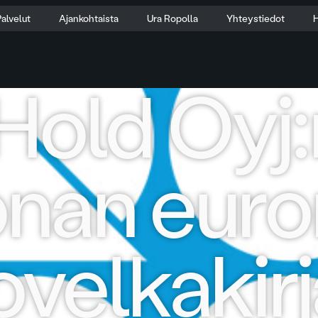
alvelut
Ajankohtaista
Ura Ropolla
Yhteystiedot
H
old Oyj:
onan euro
velkakirj