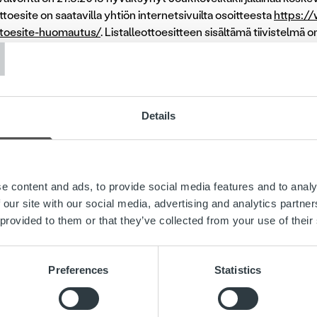
ttoesite on saatavilla yhtiön internetsivuilta osoitteesta
https://
T
ottoesite-huomautus/
. Listalleottoesitteen sisältämä tiivistelmä
 Oyj on 24.8.2018 hakenut Joukkovelkakirjalainan listausta Nasd
ynnin Joukkovelkakirjalainalla odotetaan alkavan 29.8.2018 
lkakirjojen liikkeeseenlaskusta kertyneet varat on käytetty ko
Details
miseen, osingon maksuun sekä konsernin yleisiin rahoitustarpeisi
oja:
OLD OYJ
e content and ads, to provide social media features and to analy
 our site with our social media, advertising and analytics partn
kkö, Talousjohtaja
 provided to them or that they’ve collected from your use of their
 +358 44 5698 168
ti: toni.ronkko@ropocapital.fi
Preferences
Statistics
: