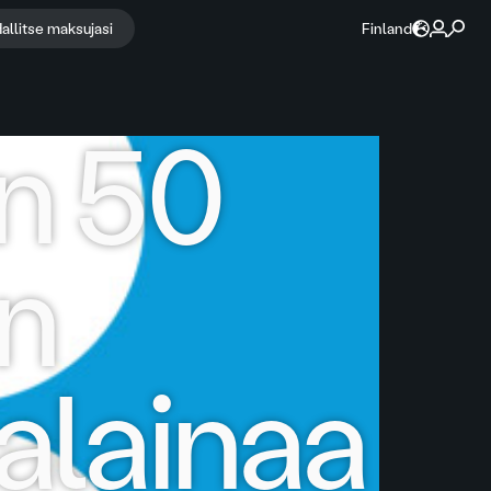
allitse maksujasi
Finland
n 50
n
alainaa