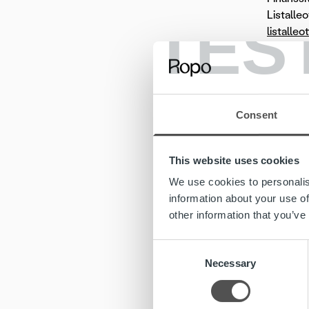
Listalleo
TES
listalle
RopoHold
kaupankä
Joukkove
rahoitta
Consent
Lisätiet
This website uses cookies
ROPOH
We use cookies to personalis
information about your use of
Toni Rön
other information that you’ve
puhelin:
sähköpos
Consent
Necessary
Selection
JAKELU