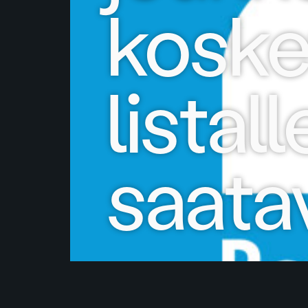
koske
listal
saatav