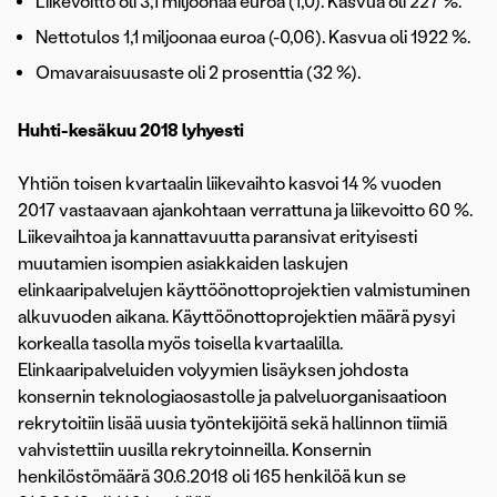
Liikevoitto oli 3,1 miljoonaa euroa (1,0). Kasvua oli 227 %.
Nettotulos 1,1 miljoonaa euroa (-0,06). Kasvua oli 1922 %.
Omavaraisuusaste oli 2 prosenttia (32 %).
Huhti-kesäkuu 2018 lyhyesti
Yhtiön toisen kvartaalin liikevaihto kasvoi 14 % vuoden
2017 vastaavaan ajankohtaan verrattuna ja liikevoitto 60 %.
Liikevaihtoa ja kannattavuutta paransivat erityisesti
muutamien isompien asiakkaiden laskujen
elinkaaripalvelujen käyttöönottoprojektien valmistuminen
alkuvuoden aikana. Käyttöönottoprojektien määrä pysyi
korkealla tasolla myös toisella kvartaalilla.
Elinkaaripalveluiden volyymien lisäyksen johdosta
konsernin teknologiaosastolle ja palveluorganisaatioon
rekrytoitiin lisää uusia työntekijöitä sekä hallinnon tiimiä
vahvistettiin uusilla rekrytoinneilla. Konsernin
henkilöstömäärä 30.6.2018 oli 165 henkilöä kun se