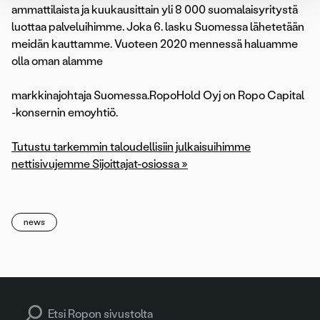
ammattilaista ja kuukausittain yli 8 000 suomalaisyritystä
luottaa palveluihimme. Joka 6. lasku Suomessa lähetetään
meidän kauttamme. Vuoteen 2020 mennessä haluamme
olla oman alamme
markkinajohtaja Suomessa.RopoHold Oyj on Ropo Capital
-konsernin emoyhtiö.
Tutustu tarkemmin taloudellisiin julkaisuihimme
nettisivujemme Sijoittajat-osiossa »
news
Search for: