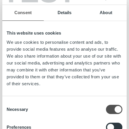
hoidon sekä maksuvalvonta- ja perintäpalvelujen
Consent
Details
About
yhdistäminen yhdeksi asiakkaille tarjottavaksi laskun
elinkaaripalveluksi on saavuttanut merkittävää kysyntää
asiakaskunnassa ja konserni onnistui konvertoimaan
This website uses cookies
operointiasiakkuuksiaan laskun elinkaaripalvelumalliin
tavoitteidensa mukaisesti sekä solmimaan uusia
We use cookies to personalise content and ads, to
sopimuksia elinkaaripalveluiden käyttöönotosta.
provide social media features and to analyse our traffic.
Alkuvuoden aikana loppuunsaatettujen laskujen
We also share information about your use of our site with
elinkaaripalvelujen käyttöönottoprojektien odotetaan
our social media, advertising and analytics partners who
vaikuttavan positiivisesti konsernin loppuvuoden
may combine it with other information that you’ve
tuloskehitykseen. Laskusaamisten rahoituspalvelut
provided to them or that they’ve collected from your use
täydentävät konsernin laskutuspalveluiden tarjoamaa.
of their services.
Konsernin rahoitettujen saamisten kanta kasvoi noin 7
miljoonaan euroon (31.12.2017 5,7 M€) luottotappioiden
pysyessä maltillisina.
Consent
Necessary
Selection
Liikevaihdon osalta konsernin maksuvalvonnan tuotot
jatkoivat kasvuaan. Informaatiologistiikkapalveluissa on
Preferences