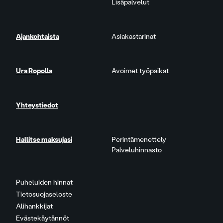
Lisäpalvelut
Ajankohtaista
Asiakastarinat
Ura Ropolla
Avoimet työpaikat
Yhteystiedot
Hallitse maksujasi
Perintämenettely
Palveluhinnasto
Puheluiden hinnat
Tietosuojaseloste
Alihankkijat
Evästekäytännöt