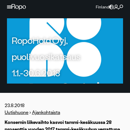
Jatka sisältöön
Finland
RopoHold Oyj,
puolivuosikatsaus
1.1.-30.6.2018
23.8.2018
Uutishuone
›
Ajankohtaista
Konsernin liikevaihto kasvoi tammi-kesäkuussa 28
prosenttia vuoden 2017 tammi-kesäkuuhun verrattuna.