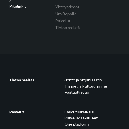
Pikalinkit
Yhteystiedot
Ura Ropolla
Palvelut
Tietoa meistä
Tietoa meistä
Johto ja organisaatio
Ihmiset ja kulttuurimme
Vastuullisuus
Palvelut
Laskutusratkaisu
Palveluosa-alueet
One platform