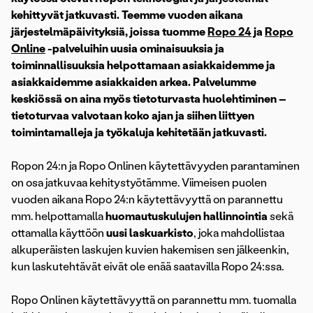
kehittyvät jatkuvasti. Teemme vuoden aikana
järjestelmäpäivityksiä, joissa tuomme
Ropo 24
ja
Ropo
Online
-palveluihin uusia ominaisuuksia ja
toiminnallisuuksia helpottamaan asiakkaidemme ja
asiakkaidemme asiakkaiden arkea. Palvelumme
keskiössä on aina myös tietoturvasta huolehtiminen –
tietoturvaa valvotaan koko ajan ja siihen liittyen
toimintamalleja ja työkaluja kehitetään jatkuvasti.
Ropon 24:n ja Ropo Onlinen käytettävyyden parantaminen
on osa jatkuvaa kehitystyötämme. Viimeisen puolen
vuoden aikana Ropo 24:n käytettävyyttä on parannettu
mm. helpottamalla
huomautuskulujen hallinnointia
sekä
ottamalla käyttöön
uusi laskuarkisto
, joka mahdollistaa
alkuperäisten laskujen kuvien hakemisen sen jälkeenkin,
kun laskutehtävät eivät ole enää saatavilla Ropo 24:ssa.
Ropo Onlinen käytettävyyttä on parannettu mm. tuomalla