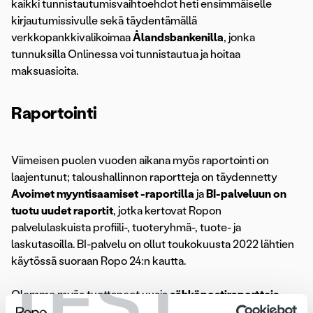
kaikki tunnistautumisvaihtoehdot heti ensimmäiselle
kirjautumissivulle sekä täydentämällä
verkkopankkivalikoimaa
Ålandsbankenilla
, jonka
tunnuksilla Onlinessa voi tunnistautua ja hoitaa
maksuasioita.
Raportointi
Viimeisen puolen vuoden aikana myös raportointi on
laajentunut; taloushallinnon raportteja on täydennetty
Avoimet myyntisaamiset -raportilla
ja
BI-palveluun on
tuotu uudet raportit
, jotka kertovat Ropon
palvelulaskuista profiili-, tuoteryhmä-, tuote- ja
laskutasoilla. BI-palvelu on ollut toukokuusta 2022 lähtien
käytössä suoraan Ropo 24:n kautta.
TEST
Olemme myös tuottaneet uusia
sähköpostiraportteja
sekä uudistaneet Ropo 24:n
siirtovahvistusta