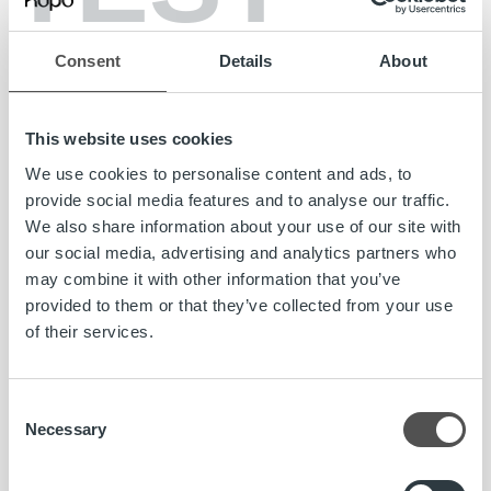
huomioimalla asiakkaidemme erilaiset toimintatavat
vahvistukselta saatavien tietojen käsittelyssä.
Consent
Details
About
Käytettävyys ja käyttötuki
This website uses cookies
We use cookies to personalise content and ads, to
Meille on tärkeää, että palveluidemme käyttäminen on
provide social media features and to analyse our traffic.
kaikille mahdollisimman helppoa ja niiden saavutettavuus
We also share information about your use of our site with
on hyvä. Olemme sitoutuneet raportoimaan
our social media, advertising and analytics partners who
käytettävyysaikaamme asiakkaillemme kvartaaleittain ja
may combine it with other information that you’ve
vastuullisuusraportissamme vuosittain. H2/2022 aikana
provided to them or that they’ve collected from your use
käytettävyysaika Ropo 24:n osalta oli
99,93 %
ja Ropo
of their services.
Onlinen osalta
100 %
.
Tuemme palveluidemme käytettävyyttä järjestämällä
Consent
myös
käyttökoulutuksia
. Lokakuussa 2022 pidimme Ropo
Necessary
Selection
24 -käyttökoulutuksen
laskupohjan asetuksista
ja
joulukuussa 2022
muistutus- ja perintätoimeksiantojen