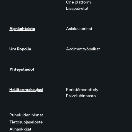
One platform
Lisäpalvelut
Ajankohtaista
Asiakastarinat
Ura Ropolla
Avoimet työpaikat
Yhteystiedot
Hallitse maksujasi
Perintämenettely
Palveluhinnasto
Puheluiden hinnat
Tietosuojaseloste
Alihankkijat