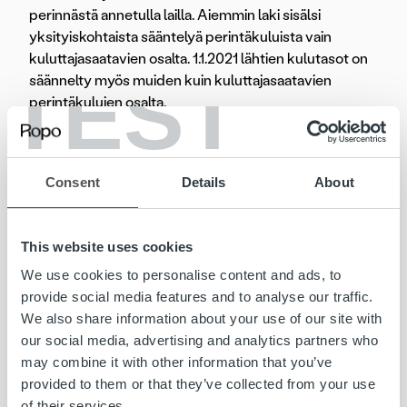
perinnästä annetulla lailla. Aiemmin laki sisälsi
yksityiskohtaista sääntelyä perintäkuluista vain
kuluttajasaatavien osalta. 1.1.2021 lähtien kulutasot on
TEST
säännelty myös muiden kuin kuluttajasaatavien
perintäkulujen osalta.
Ropo on
laskun elinkaaripalveluiden tarjoaja
, jonka
palvelukokonaisuus kattaa koko prosessin laskujen
Consent
Details
About
välityksestä automatisoituun reskontravalvontaan sekä
saatavien hallintaan. Muistutus- ja perintäpalvelut ovat yksi
osa tätä kokonaisuutta. Huolehdimme perinnästä
This website uses cookies
toimeksiantajiemme asiamiehenä ja olemme vastuussa
We use cookies to personalise content and ads, to
perintälain sekä hyvän perintätavan mukaisesta
provide social media features and to analyse our traffic.
huolellisesta, ammattitaitoisesta ja tehokkaasta palvelusta.
We also share information about your use of our site with
our social media, advertising and analytics partners who
Automatisoitu reskontravalvonta minimoi tilityksiin
may combine it with other information that you’ve
liittyvän manuaalisen työn ja käynnistää muistutustoimet
provided to them or that they’ve collected from your use
systemaattisesti. Muistutus- ja perintäprosessi
of their services.