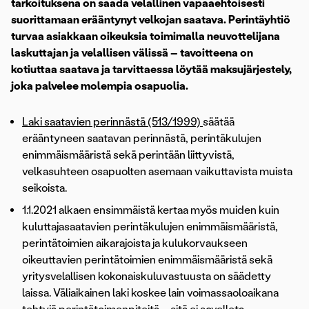
tarkoituksena on saada velallinen vapaaehtoisesti
suorittamaan erääntynyt velkojan saatava.
Perintäyhtiö
turvaa asiakkaan oikeuksia toimimalla neuvottelijana
laskuttajan ja velallisen välissä – tavoitteena on
kotiuttaa saatava ja tarvittaessa löytää maksujärjestely,
joka palvelee molempia osapuolia.
Laki saatavien perinnästä (513/1999)
säätää
erääntyneen saatavan perinnästä, perintäkulujen
enimmäismääristä sekä perintään liittyvistä,
velkasuhteen osapuolten asemaan vaikuttavista muista
seikoista.
1.1.2021 alkaen ensimmäistä kertaa myös muiden kuin
kuluttajasaatavien perintäkulujen enimmäismääristä,
perintätoimien aikarajoista ja kulukorvaukseen
oikeuttavien perintätoimien enimmäismääristä sekä
yritysvelallisen kokonaiskuluvastuusta on säädetty
laissa. Väliaikainen laki koskee lain voimassaoloaikana