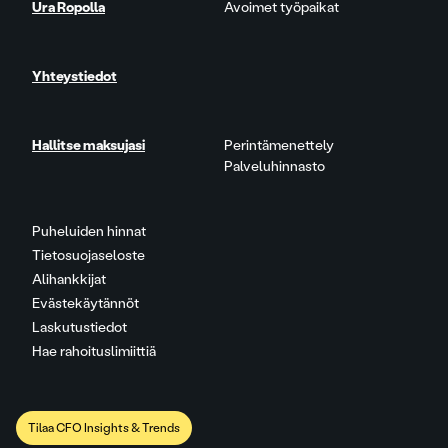
Ura Ropolla
Avoimet työpaikat
Yhteystiedot
Hallitse maksujasi
Perintämenettely
Palveluhinnasto
Puheluiden hinnat
Tietosuojaseloste
Alihankkijat
Evästekäytännöt
Laskutustiedot
Hae rahoituslimiittiä
Tilaa CFO Insights & Trends