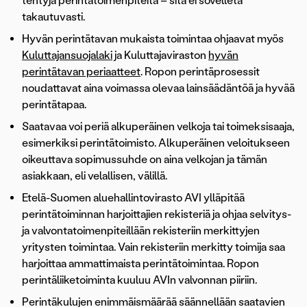
tehtyjä perintätoimenpiteitä – sitä ei sovelleta
takautuvasti.
Hyvän perintätavan mukaista toimintaa ohjaavat myös
Kuluttajansuojalaki
ja Kuluttajaviraston
hyvän
perintätavan periaatteet
. Ropon perintäprosessit
noudattavat aina voimassa olevaa lainsäädäntöä ja hyvää
perintätapaa.
Saatavaa voi periä alkuperäinen velkoja tai toimeksisaaja,
esimerkiksi perintätoimisto. Alkuperäinen veloitukseen
oikeuttava sopimussuhde on aina velkojan ja tämän
asiakkaan, eli velallisen, välillä.
Etelä-Suomen aluehallintovirasto AVI ylläpitää
perintätoiminnan harjoittajien rekisteriä ja ohjaa selvitys-
ja valvontatoimenpiteillään rekisteriin merkittyjen
yritysten toimintaa. Vain rekisteriin merkitty toimija saa
harjoittaa ammattimaista perintätoimintaa. Ropon
perintäliiketoiminta kuuluu AVIn valvonnan piiriin.
Perintäkulujen enimmäismäärää säännellään saatavien