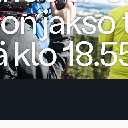
on jakso 
ä klo 18.5