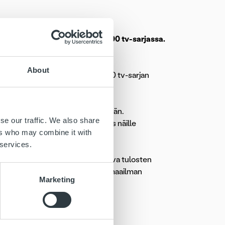
ityksiä esittelevässä Suomi100 tv-sarjassa.
About
ävissä myös
Ruudussa
ja Suomi100 tv-sarjan
 vahva vaikutus suomalaisten elämään.
se our traffic. We also share
mi100 tv-sarja on kunnianosoitus näille
ers who may combine it with
 services.
timessä. Me uskomme, että vahva tulosten
 parhaista palveluista kehitetään maailman
Marketing
ja
Helkamasta
.