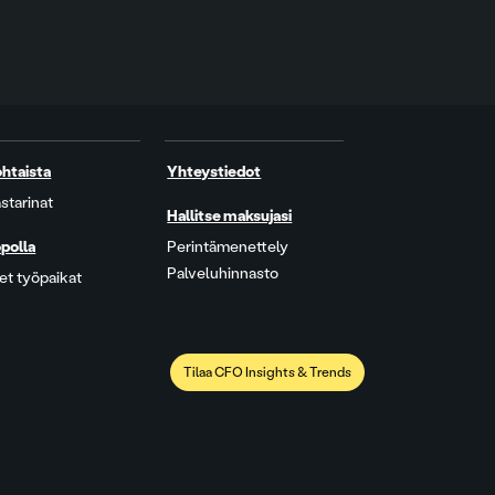
htaista
Yhteystiedot
starinat
Hallitse maksujasi
polla
Perintämenettely
Palveluhinnasto
t työpaikat
Tilaa CFO Insights & Trends