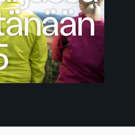
tänään
5