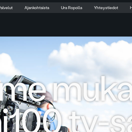
alvelut
Ajankohtaista
Ura Ropolla
Yhteystiedot
H
me muka
100 tv-s