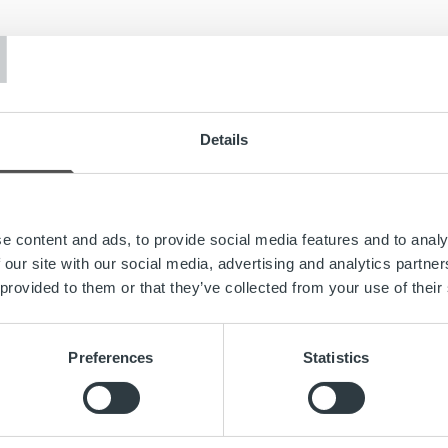
T
one
›
Ajankohtaista
pital on mukana Suomen juhlavuoden kunniaksi suomalaisia yr
kso esitetään tänään Jim-kanavalla klo 18.55.
Details
minuuttinen jakso esitetään Jimillä kolme kertaa ja se on näht
ok
-sivuilla.
0 tv-sarja
esittelee yrityksiä, joiden työllä ja innovaatiolla on
e content and ads, to provide social media features and to analy
sta työtä ja teknologiaa arvostetaan myös kansainvälisesti, Suo
 our site with our social media, advertising and analytics partn
e.
 provided to them or that they’ve collected from your use of their
omalainen Ropo operoi laskutuksessa tapahtuvan murroksen y
un kulttuuri ja työn ilo ovat menestysresepti, jolla suomalaisille
Preferences
Statistics
ohjelmassa on esitetty jaksot mm.
Lumenesta
,
Securitaksesta