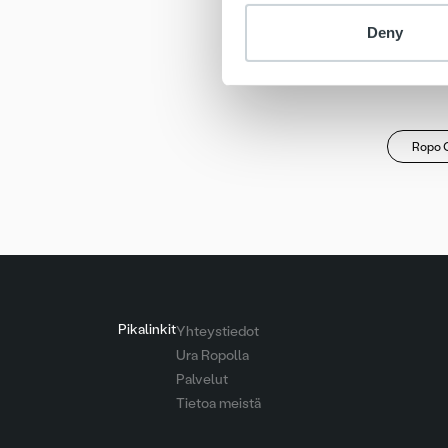
Katso ja
Deny
www.ruu
www.fac
Ropo C
Pikalinkit
Yhteystiedot
Ura Ropolla
Palvelut
Tietoa meistä