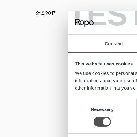
TES
21.9.2017
Uutishu
Ropo Ca
Ropon ja
Consent
Ropon 2-
Facebo
This website uses cookies
Suomi10
We use cookies to personalis
Suomalai
information about your use of
yrityksill
other information that you’ve
100% su
Consent
tavoittel
Necessary
Selection
parhaita.
Aiemmin 