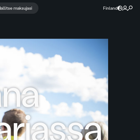
allitse maksujasi
Finland
na
arjassa