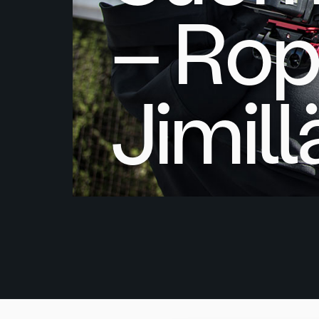
– Rop
Jimill