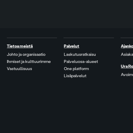
Tietoa meistä
Palvelut
Ajanko
Johto ja organisaatio
Laskutusratkaisu
Asiaka
Ihmiset ja kulttuurimme
Palveluosa-alueet
Ura Ro
Vastuullisuus
One platform
Avoime
Lisäpalvelut