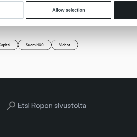
kso:
Allow selection
tu.fi/ohjelmat/suomi100
ebook.com/Suomi100-tv-sarja/
apital
Suomi 100
Videot
Search for: