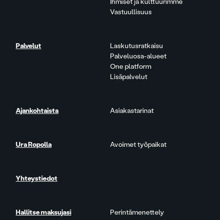
Ihmiset ja kulttuurimme
Vastuullisuus
Palvelut
Laskutusratkaisu
Palveluosa-alueet
One platform
Lisäpalvelut
Ajankohtaista
Asiakastarinat
Ura Ropolla
Avoimet työpaikat
Yhteystiedot
Hallitse maksujasi
Perintämenettely