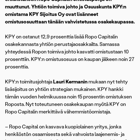
muuttunut. Yhtiön toimiva johto ja Osuuskunta KPY:n
omistama KPY Sijoitus Oy ovat lisänneet
omistusosuuttaan tänään vahvistetussa osakekaupassa.
KPY on ostanut 12,9 prosenttia lisää Ropo Capitalin
osakekannasta yhtiön perustajaosakkailta. Samassa
yhteydessä Ropon toimiva johto kasvatti omistustaan 10
prosenttiin. KPY:n omistusosuus on kaupan jälkeen noin 27
prosenttia.
KPY:n toimitusjohtaja
Lauri Kermanin
mukaan nyt tehty
lisäsijoitus on yhtiön strategian mukainen. KPY hankki
tämän vuoden helmikuussa noin 15 prosentin omistuksen
Roposta. Nyt toteutuneen osakekaupan myötä KPY on
Ropo Capitalin merkittävä vähemmistöomistaja.
– Ropo Capital on kasvava kuopiolainen yritys, jonka
henkilöstön osaamisesta sekä vahvoista laajenemis- ja