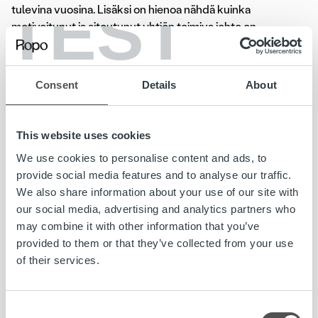
TEST
tulevina vuosina. Lisäksi on hienoa nähdä kuinka
motivoitunut ja sitoutunut yhtiön toimiva johto on
kasvattaessaan osuuttaan, kertoo Ropo Capitalin
perustajaosakas
Tuomo Rissanen
.
Consent
Details
About
Ropo Capitalin omistus jakautuu osakekaupan jälkeen
pääomistaja Sentica Partnersin hallinnoimien rahastojen
(52 %), KPY:n (27 %) ja Ropo Capitalin toimivan johdon (10
This website uses cookies
%) sekä perustajaosakkaiden (11 %) kesken.
We use cookies to personalise content and ads, to
provide social media features and to analyse our traffic.
Lisätietoa:
We also share information about your use of our site with
Lauri Kerman, toimitusjohtaja, KPY, puh. 050 357 538
our social media, advertising and analytics partners who
Artti Aurasmaa, toimitusjohtaja, Ropo Capital, puh. 045
may combine it with other information that you’ve
186 1775, artti.aurasmaa@ropocapital.fi
provided to them or that they’ve collected from your use
of their services.
Osuuskunta KPY
on kuopiolainen, pitkäaikainen omistaja ja
sijoittaja, jonka omistavat noin 22 000 jäsentä, joista suurin
osa on pohjoissavolaisia. KPY:n merkittävimmät
Consent
omistukset ovat Enfo Oyj:ssä, Voimatel Oy:ssä ja Vetrea