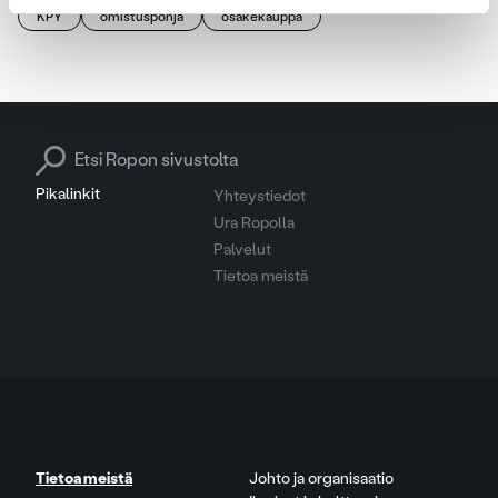
KPY
omistuspohja
osakekauppa
Search for:
Pikalinkit
Yhteystiedot
Ura Ropolla
Palvelut
Tietoa meistä
Tietoa meistä
Johto ja organisaatio