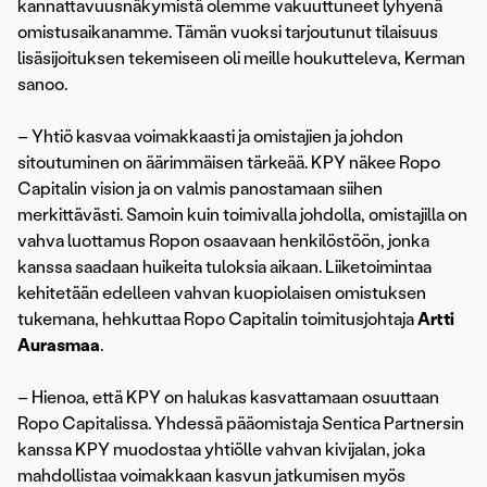
kannattavuusnäkymistä olemme vakuuttuneet lyhyenä
omistusaikanamme. Tämän vuoksi tarjoutunut tilaisuus
lisäsijoituksen tekemiseen oli meille houkutteleva, Kerman
sanoo.
– Yhtiö kasvaa voimakkaasti ja omistajien ja johdon
sitoutuminen on äärimmäisen tärkeää. KPY näkee Ropo
Capitalin vision ja on valmis panostamaan siihen
merkittävästi. Samoin kuin toimivalla johdolla, omistajilla on
vahva luottamus Ropon osaavaan henkilöstöön, jonka
kanssa saadaan huikeita tuloksia aikaan. Liiketoimintaa
kehitetään edelleen vahvan kuopiolaisen omistuksen
tukemana, hehkuttaa Ropo Capitalin toimitusjohtaja
Artti
Aurasmaa
.
– Hienoa, että KPY on halukas kasvattamaan osuuttaan
Ropo Capitalissa. Yhdessä pääomistaja Sentica Partnersin
kanssa KPY muodostaa yhtiölle vahvan kivijalan, joka
mahdollistaa voimakkaan kasvun jatkumisen myös