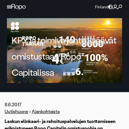
Jatka sisältöön
Finland
KPY ja toimiva johto lisäävät
omistustaan Ropo
Capitalissa
8.6.2017
Uutishuone
›
Ajankohtaista
Laskun elinkaari- ja rahoituspalvelujen tuottamiseen
erikoistuneen Ropo Capitalin omistuspohja on