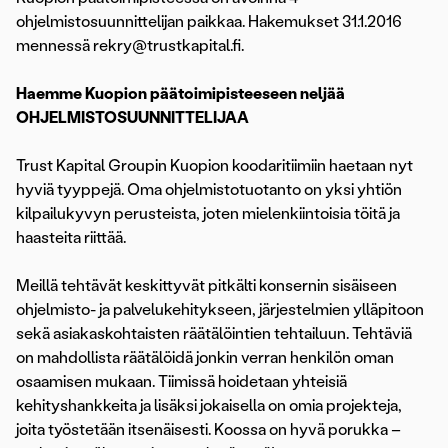
ohjelmistosuunnittelijan paikkaa. Hakemukset 31.1.2016
mennessä rekry@trustkapital.fi.
Haemme Kuopion päätoimipisteeseen neljää
OHJELMISTOSUUNNITTELIJAA
Trust Kapital Groupin Kuopion koodaritiimiin haetaan nyt
hyviä tyyppejä. Oma ohjelmistotuotanto on yksi yhtiön
kilpailukyvyn perusteista, joten mielenkiintoisia töitä ja
haasteita riittää.
Meillä tehtävät keskittyvät pitkälti konsernin sisäiseen
ohjelmisto- ja palvelukehitykseen, järjestelmien ylläpitoon
sekä asiakaskohtaisten räätälöintien tehtailuun. Tehtäviä
on mahdollista räätälöidä jonkin verran henkilön oman
osaamisen mukaan. Tiimissä hoidetaan yhteisiä
kehityshankkeita ja lisäksi jokaisella on omia projekteja,
joita työstetään itsenäisesti. Koossa on hyvä porukka –