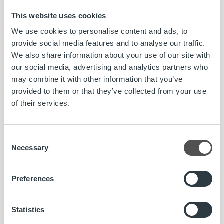
This website uses cookies
Haluamme sinut porukkaamme mahdollisimman nopeasti,
joten
lähetä hakemus ansioluetteloineen ja
We use cookies to personalise content and ads, to
palkkatoiveineen viimeistään 31.1.2016
provide social media features and to analyse our traffic.
osoitteeseen rekry@trustkapital.fi otsikolla
We also share information about your use of our site with
OHJELMISTOSUUNNITTELIJA / KUOPIO. Haastattelut
our social media, advertising and analytics partners who
aloitetaan heti sopivien hakemusten saavuttua
, joten
may combine it with other information that you’ve
kannattaa toimia heti.
provided to them or that they’ve collected from your use
of their services.
Mietityttääkö joku asia? Lisätietoja voit kysellä
hallintopäällikkö Arto Hakkaraiselta ke 13.1., ke 20.1. ja 27.1.
Consent
klo 9-11 välisenä aikana. Puh. 045 275 8622 / Arto
Necessary
Selection
Trust Kapital Group on Suomen suurin kotimainen
Preferences
yritystalouden haasteisiin keskittynyt asiantuntijayhtiö.
Tärkeimpänä liiketoiminta-alueena ovat taloushallinnon
prosesseja automatisoivat laskutuksen ja maksuvalvonnan
Statistics
palveluratkaisut. Toiminta-ajatuksemme perustuu yhden