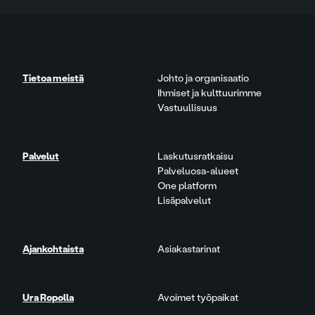
Tietoa meistä
Johto ja organisaatio
Ihmiset ja kulttuurimme
Vastuullisuus
Palvelut
Laskutusratkaisu
Palveluosa-alueet
One platform
Lisäpalvelut
Ajankohtaista
Asiakastarinat
Ura Ropolla
Avoimet työpaikat