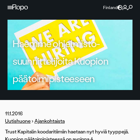
Jatka sisältöön
Finland
Haemme ohjelmisto-
suunnittelijoita Kuopion
päätoimipisteeseen
11.1.2016
Uutishuone
›
Ajankohtaista
Trust Kapitalin koodaritiimiin haetaan nyt hyviä tyyppejä.
Kuopion päätoimipisteessä on avoinna 4