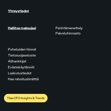
Yhteystiedot
Hallitse maksujasi
Perintämenettely
Palveluhinnasto
Puheluiden hinnat
Tietosuojaseloste
Alihankkijat
Evästekäytännöt
Laskutustiedot
Hae rahoituslimiittiä
Tilaa CFO Insights & Trends