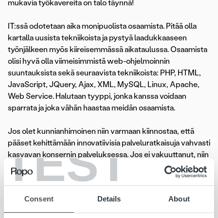
mukavia työkavereita on talo täynnä!
IT:ssä odotetaan aika monipuolista osaamista. Pitää olla
kartalla uusista tekniikoista ja pystyä laadukkaaseen
työnjälkeen myös kiireisemmässä aikataulussa. Osaamista
olisi hyvä olla viimeisimmistä web-ohjelmoinnin
suuntauksista sekä seuraavista tekniikoista: PHP, HTML,
JavaScript, JQuery, Ajax, XML, MySQL, Linux, Apache,
Web Service. Halutaan tyyppi, jonka kanssa voidaan
sparrata ja joka vähän haastaa meidän osaamista.
Jos olet kunnianhimoinen niin varmaan kiinnostaa, että
TEST
pääset kehittämään innovatiivisia palveluratkaisuja vahvasti
kasvavan konsernin palveluksessa. Jos ei vakuuttanut, niin
innostuisitko meidän hauskasta porukasta ja loistavasta
työympäristöstä; toimistolla on mm. oma kuntosali
henkilöstön vapaassa käytössä, hieno sauna ja poreallas.
Consent
Details
About
Yhteisiä illanviettojakin järjestetään ja lisäksi muita
aktiviteetteja.